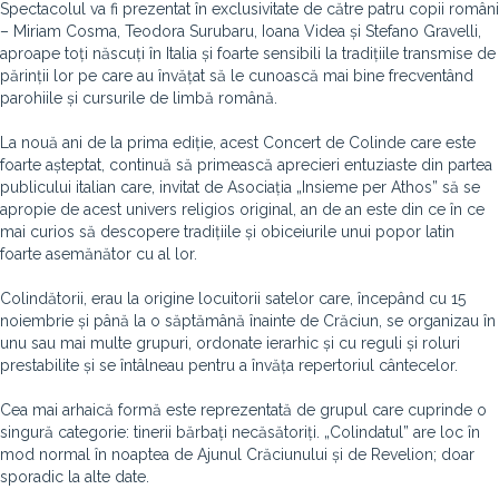
Spectacolul va fi prezentat în exclusivitate de către patru copii români
– Miriam Cosma, Teodora Surubaru, Ioana Videa și Stefano Gravelli,
aproape toți născuți în Italia și foarte sensibili la tradițiile transmise de
părinții lor pe care au învățat să le cunoască mai bine frecventând
parohiile și cursurile de limbă română.
La nouă ani de la prima ediție, acest Concert de Colinde care este
foarte așteptat, continuă să primească aprecieri entuziaste din partea
publicului italian care, invitat de Asociația „Insieme per Athos” să se
apropie de acest univers religios original, an de an este din ce în ce
mai curios să descopere tradițiile și obiceiurile unui popor latin
foarte asemănător cu al lor.
Colindătorii, erau la origine locuitorii satelor care, începând cu 15
noiembrie și până la o săptămână înainte de Crăciun, se organizau în
unu sau mai multe grupuri, ordonate ierarhic și cu reguli și roluri
prestabilite și se întâlneau pentru a învăța repertoriul cântecelor.
Cea mai arhaică formă este reprezentată de grupul care cuprinde o
singură categorie: tinerii bărbați necăsătoriți. „Colindatul” are loc în
mod normal în noaptea de Ajunul Crăciunului și de Revelion; doar
sporadic la alte date.