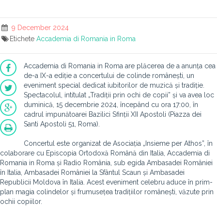
9 December 2024
Etichete
Accademia di Romania in Roma
Accademia di Romania in Roma are plăcerea de a anunța cea
de-a IX-a ediție a concertului de colinde românești, un
eveniment special dedicat iubitorilor de muzică și tradiție.
Spectacolul, intitulat „Tradiții prin ochi de copii” și va avea loc
duminică, 15 decembrie 2024, începând cu ora 17:00, în
cadrul impunătoarei Bazilici Sfinții XII Apostoli (Piazza dei
Santi Apostoli 51, Roma).
Concertul este organizat de Asociația „Insieme per Athos”, în
colaborare cu Episcopia Ortodoxă Română din Italia, Accademia di
Romania in Roma și Radio România, sub egida Ambasadei României
în Italia, Ambasadei României la Sfântul Scaun și Ambasadei
Republicii Moldova în Italia. Acest eveniment celebru aduce în prim-
plan magia colindelor și frumusețea tradițiilor românești, văzute prin
ochii copiilor.