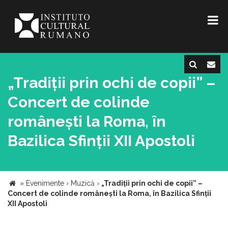
„Tradiții prin ochi de copii” –
Concert de colinde
românești la Roma, în
Bazilica Sfinții XII Apostoli
»
Evenimente
›
Muzică
›
„Tradiții prin ochi de copii” –
Concert de colinde românești la Roma, în Bazilica Sfinții
XII Apostoli