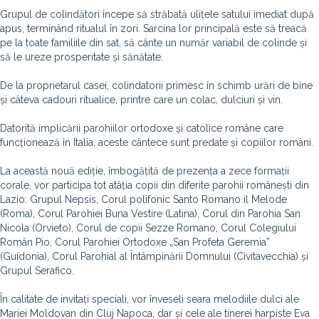
Grupul de colindători începe să străbată ulițele satului imediat după
apus, terminând ritualul în zori. Sarcina lor principală este să treacă
pe la toate familiile din sat, să cânte un număr variabil de colinde și
să le ureze prosperitate și sănătate.
De la proprietarul casei, colindatorii primesc în schimb urări de bine
și câteva cadouri ritualice, printre care un colac, dulciuri și vin.
Datorită implicării parohiilor ortodoxe și catolice române care
funcționează în Italia, aceste cântece sunt predate și copiilor români.
La această nouă ediție, îmbogățită de prezența a zece formații
corale, vor participa tot atâția copii din diferite parohii românești din
Lazio: Grupul Nepsis, Corul polifonic Santo Romano il Melode
(Roma), Corul Parohiei Buna Vestire (Latina), Corul din Parohia San
Nicola (Orvieto), Corul de copii Sezze Romano, Corul Colegiului
Român Pio, Corul Parohiei Ortodoxe „San Profeta Geremia”
(Guidonia), Corul Parohial al Întâmpinării Domnului (Civitavecchia) și
Grupul Serafico.
În calitate de invitați speciali, vor înveseli seara melodiile dulci ale
Mariei Moldovan din Cluj Napoca, dar și cele ale tinerei harpiste Eva