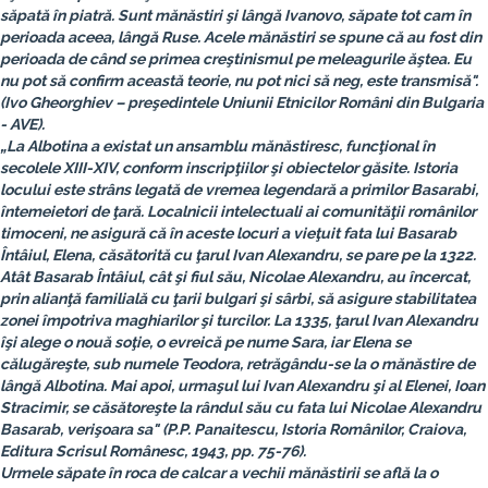
săpată în piatră. Sunt mănăstiri şi lângă Ivanovo, săpate tot cam în
perioada aceea, lângă Ruse. Acele mănăstiri se spune că au fost din
perioada de când se primea creştinismul pe meleagurile ăştea. Eu
nu pot să confirm această teorie, nu pot nici să neg, este transmisă".
(Ivo Gheorghiev – preşedintele Uniunii Etnicilor Români din Bulgaria
- AVE).
„La Albotina a existat un ansamblu mănăstiresc, funcţional în
secolele XIII-XIV, conform inscripţiilor şi obiectelor găsite. Istoria
locului este strâns legată de vremea legendară a primilor Basarabi,
întemeietori de ţară. Localnicii intelectuali ai comunităţii românilor
timoceni, ne asigură că în aceste locuri a vieţuit fata lui Basarab
Întâiul, Elena, căsătorită cu ţarul Ivan Alexandru, se pare pe la 1322.
Atât Basarab Întâiul, cât şi fiul său, Nicolae Alexandru, au încercat,
prin alianţă familială cu ţarii bulgari şi sârbi, să asigure stabilitatea
zonei împotriva maghiarilor şi turcilor. La 1335, ţarul Ivan Alexandru
îşi alege o nouă soţie, o evreică pe nume Sara, iar Elena se
călugăreşte, sub numele Teodora, retrăgându-se la o mănăstire de
lângă Albotina. Mai apoi, urmaşul lui Ivan Alexandru şi al Elenei, Ioan
Stracimir, se căsătoreşte la rândul său cu fata lui Nicolae Alexandru
Basarab, verişoara sa" (P.P. Panaitescu, Istoria Românilor, Craiova,
Editura Scrisul Românesc, 1943, pp. 75-76).
Urmele săpate în roca de calcar a vechii mănăstirii se află la o