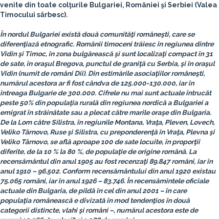
venite din toate colţurile Bulgariei, României şi Serbiei (Valea
Timocului sârbesc).
În nordul Bulgariei există două comunităţi româneşti, care se
diferenţiază etnografic. Românii timoceni trăiesc în regiunea dintre
Vidin şi Timoc, în zona bulgărească şi sunt localizaţi compact în 31
de sate, în oraşul Bregova, punctul de graniţă cu Serbia, şi în oraşul
Vidin (numit de români Dii). Din estimările asociaţiilor româneşti,
numărul acestora ar fi fost cândva de 125.000-130.000, iar în
întreaga Bulgarie de 300.000. Cifrele nu mai sunt actuale întrucât
peste 50% din populaţia rurală din regiunea nordică a Bulgariei a
emigrat în străinătate sau a plecat către marile oraşe din Bulgaria.
De la Lom către Silistra, în regiunile Montana, Vraţa, Pleven, Lovech,
Veliko Târnovo, Ruse şi Silistra, cu preponderenţă în Vraţa, Plevna şi
Veliko Târnovo, se află aproape 100 de sate locuite, în proporţii
diferite, de la 10 % la 80 %, de populaţie de origine română. La
recensământul din anul 1905 au fost recenzaţi 89.847 români, iar în
anul 1910 – 96.502. Conform recensământului din anul 1920 existau
75.065 români, iar în anul 1926 – 83.746. În recensămintele oficiale
actuale din Bulgaria, de pildă în cel din anul 2001 – în care
populaţia românească e divizată în mod tendenţios în două
categorii distincte, vlahi şi români –, numărul acestora este de