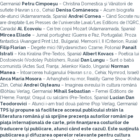
Germania)
Petru Cimpoeşu
– Christina Domestica şi Vânătorii de
suflete (Havran s.r.o., Cehia)
Denisa Comănescu
– Acum biografia
de-atunci (Adamaramada, Spania)
Andrei Cornea
– Când Socrate nu
are dreptate (Les Presses de l'universite Laval/Les Editions de l'IQRC,
Canada)
Al. Ecovoiu
– Cei trei copii Mozart (Adamaramada, Spania)
Mircea Eliade
– Jurnal portughez (Guerra e Paz, Portugalia), Proza
fantastică (Avangard Print Ltd., Bulgaria), Memorii I, II (Criterion, Rusia)
Filip Florian
– Degete mici (Wydawnictwo Czarne, Polonia)
Panait
Istrati
– Kira Kiralina (Pre-Textos, Spania)
Albert Kovacs
– Poetica lui
Dostoievski (Vodoley Publishers, Rusia)
Dan Lungu
– Sunt o babă
comunistă (Actes Sud, Franţa; Jelenkor Kiado, Ungaria)
Norman
Manea
– Întoarcerea huliganului (Havran s.r.o., Cehia; Nymrod, Israel)
Anca Maria Mosora
– Arhanghelii nu mor, Reality Game Show (Kniha
Zlin, Cehia)
Andrei Oişteanu
– Imaginea evreului în cultura română
(Böhlau Verlag, Germania)
Mihail Sebastian
– Femei (Editions de
l'Herne, Franţa); Oraşul cu salcâmi (Pre-Textos, Spania)
Lucian Dan
Teodorovici
– Atunci i-am trad două palme (Pop Verlag, Germania)
TPS îşi propune să faciliteze accesul publicului străin la
literatura română şi să sprijine prezenţa autorilor români pe
piaţa internaţională de carte, prin finanţarea costurilor de
traducere (şi publicare, atunci când este cazul). Este susţinută
publicarea şi difuzarea operelor relevante pentru cultura