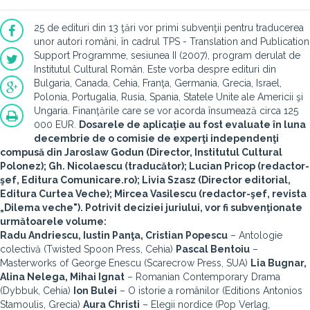
25 de edituri din 13 ţări vor primi subvenţii pentru traducerea
unor autori români, în cadrul TPS - Translation and Publication
Support Programme, sesiunea II (2007), program derulat de
Institutul Cultural Român. Este vorba despre edituri din
Bulgaria, Canada, Cehia, Franţa, Germania, Grecia, Israel,
Polonia, Portugalia, Rusia, Spania, Statele Unite ale Americii şi
Ungaria. Finanţările care se vor acorda însumează circa 125
000 EUR.
Dosarele de aplicaţie au fost evaluate în luna
decembrie de o comisie de experţi independenţi
compusă din Jaroslaw Godun (Director, Institutul Cultural
Polonez); Gh. Nicolaescu (traducător); Lucian Pricop (redactor-
şef, Editura Comunicare.ro); Livia Szasz (Director editorial,
Editura Curtea Veche); Mircea Vasilescu (redactor-şef, revista
„Dilema veche"). Potrivit deciziei juriului, vor fi subvenţionate
următoarele volume:
Radu Andriescu, Iustin Panţa, Cristian Popescu
– Antologie
colectivă (Twisted Spoon Press, Cehia)
Pascal Bentoiu
–
Masterworks of George Enescu (Scarecrow Press, SUA)
Lia Bugnar,
Alina Nelega, Mihai Ignat
– Romanian Contemporary Drama
(Dybbuk, Cehia)
Ion Bulei
– O istorie a românilor (Editions Antonios
Stamoulis, Grecia)
Aura Christi
– Elegii nordice (Pop Verlag,