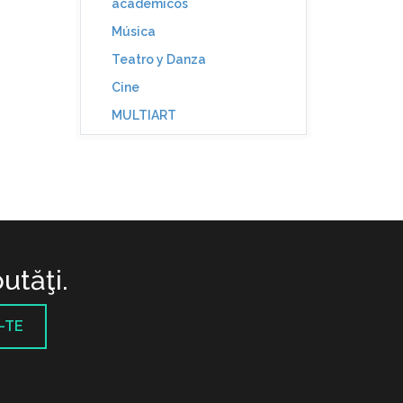
académicos
Música
Teatro y Danza
Cine
MULTIART
utăţi.
-TE