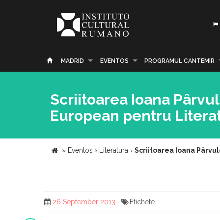
MADRID
EVENTOS
PROGRAMUL CANTEMIR
Scriitoarea Ioana Pârvul
European pentru Litera
»
Eventos
›
Literatura
›
Scriitoarea Ioana Pârvul
26 September 2013
Etichete