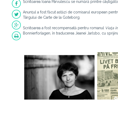
Scriitoarea Ioana Pârvulescu se numără printre câștigători
Anunțul a fost făcut astăzi de comisarul european pentru 
Târgului de Carte de la Goteborg.
Scriitoarea a fost recompensată pentru romanul
Viaţa î
Bonnierforlagen, în traducerea Jeanei Jarlsbo, cu sprijin