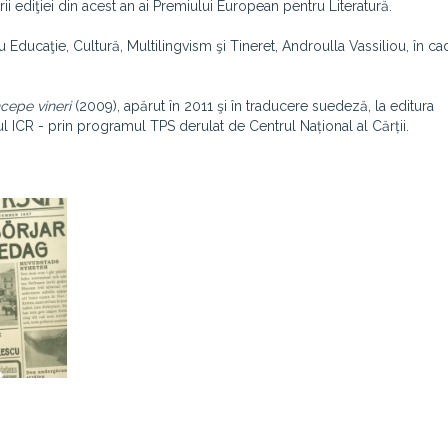
i ediţiei din acest an ai Premiului European pentru Literatură.
Educaţie, Cultură, Multilingvism şi Tineret, Androulla Vassiliou, în ca
ncepe vineri
(2009), apărut în 2011 şi în traducere suedeză, la editura
ul ICR - prin programul TPS derulat de Centrul Național al Cărții.