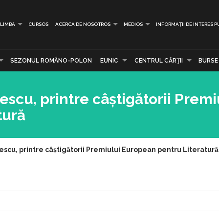
LIMBA
CURSOS
ACERCA DE NOSOTROS
MEDIOS
INFORMAȚII DE INTERES P
SEZONUL ROMÂNO-POLON
EUNIC
CENTRUL CĂRŢII
BURSE
escu, printre câștigătorii Premi
tură
escu, printre câștigătorii Premiului European pentru Literatură