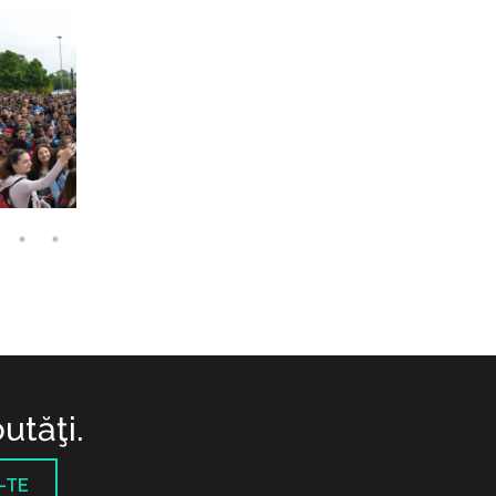
utăţi.
-TE