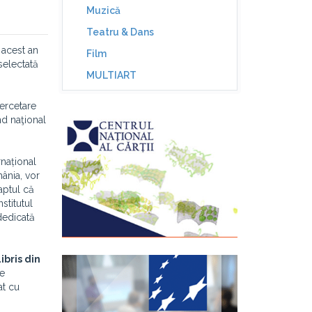
Muzică
Teatru & Dans
 acest an
Film
selectată
MULTIART
Cercetare
nd naţional
rnațional
mânia, vor
aptul că
Institutul
dedicată
Libris din
re
at cu