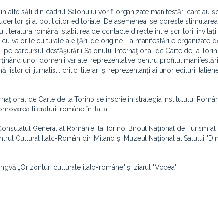
i în alte săli din cadrul Salonului vor fi organizate manifestări care au 
aducerilor şi al politicilor editoriale. De asemenea, se dorește stimularea
u literatura română, stabilirea de contacte directe între scriitorii invitaţi
u valorile culturale ale ţării de origine. La manifestările organizate de
pe parcursul desfăşurării Salonului Internaţional de Carte de la Torin
arţinând unor domenii variate, reprezentative pentru profilul manifestării:
istorici, jurnaliști, critici literari și reprezentanţi ai unor edituri italiene
naţional de Carte de la Torino se înscrie în strategia Institutului Româ
ovarea literaturii române în Italia.
 Consulatul General al României la Torino,
Biroul Național de Turism al
ntrul Cultural Italo-Român din Milano și Muzeul Național al
Satului "Dim
lingvă „Orizonturi culturale italo-române" și ziarul
"Vocea".