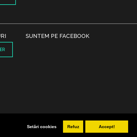
RI
SUNTEM PE FACEBOOK
ER
.
Setări cookies
Refuz
Accept!