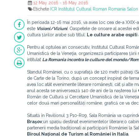
12 May 2016 - 16 May 2016
Etichete
ICR
Institutul Cultural Roman
Romania
Salon 
În perioada 12-16 mai 2016, va avea loc cea de-a XXIX-a e
este
Visioni/Viziuni
.
Oaspetele de onoare al
acestei edi
cultura țărilor arabe sub titlul:
Le culture arabe ospiti
Pentru al optulea an consecutiv, Institutul Cultural Român
Umanistică de la Veneţia, organizează participarea ţării 
intitulat
La Romania incontra le culture del mondo/Român
Standul României, cu o suprafaţă de 120 metri pătraţi (Sal
de Carte de la Torino, după un concept inspirat de tema p
avea loc atât evenimente literare românești, cât și alte 
anul acesta se aniversează 140 de ani de la nașterea lui
Român de Cultură și Cercetare Umanistică de la Veneți
celor două mari personalități române, grafică ce va deco
Situată în Pavilionul 3 P10-R09, Sala România va cuprinde
Brașov
;un spațiu destinat evenimentelor literare;o cabi
partenerii media tradiționali ai participării României la S
Biroul Național de Turism al României în Italia
.