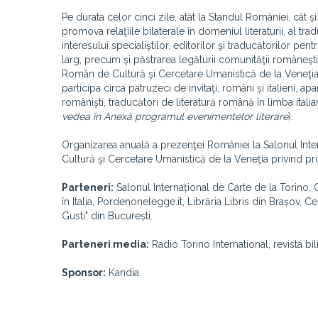
Pe durata celor cinci zile, atât la Standul României, cât ş
promova relaţiile bilaterale în domeniul literaturii, al tr
interesului specialiştilor, editorilor şi traducătorilor pentr
larg, precum şi păstrarea legăturii comunităţii româneşti c
Român de Cultură şi Cercetare Umanistică de la Veneţia, 
participa circa patruzeci de invitaţi, români și italieni, ap
românişti, traducători de literatură română în limba italiană, 
vedea î
n Anexă programul evenimentelor literare
).
O
rganizarea anuală a prezenţei României la Salonul Inter
Cultură şi Cercetare Umanistică de la Veneţia privind prom
Parteneri:
Salonul Internațional de Carte de la Torino,
în Italia, Pordenonelegge.it, Librăria Libris din
Brașov, Ce
Gusti"
din București.
Parteneri media:
Radio Torino International, revista bi
Sponsor:
Kandia.