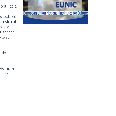
scopul de a
 şi publicul
 Institutul
o, vor
 scriitori,
 (
a se
n de
 României
itrie