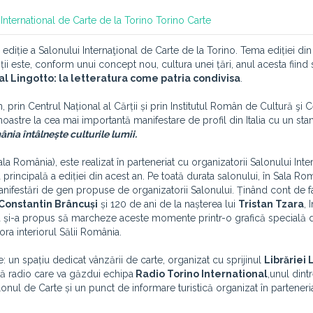
International de Carte de la Torino
Torino
Carte
diție a Salonului Internaţional de Carte de la Torino. Tema ediției din
ții este, conform unui concept nou, cultura unei țări, anul acesta fiind 
 al Lingotto: la letteratura come patria condivisa
.
, prin Centrul Național al Cărții
și prin Institutul Român de Cultură şi 
noastre la cea mai importantă manifestare de profil din Italia cu un sta
ia întâlnește culturile lumii.
a România), este realizat în parteneriat cu organizatorii Salonului Inte
rincipală a ediției din acest an. Pe toată durata salonului, în Sala Ro
manifestări de gen propuse de organizatorii Salonului. Ținând cont de f
Constantin Brâncuși
și 120 de ani de la nașterea lui
Tristan Tzara
, 
a și-a propus să marcheze aceste momente printr-o grafică specială 
ra interiorul Sălii România.
: un spațiu dedicat vânzării de carte, organizat cu sprijinul
Librăriei 
nă radio care va găzdui echipa
Radio Torino International
,unul dint
alonul de Carte și un punct de informare turistică organizat în parteneri