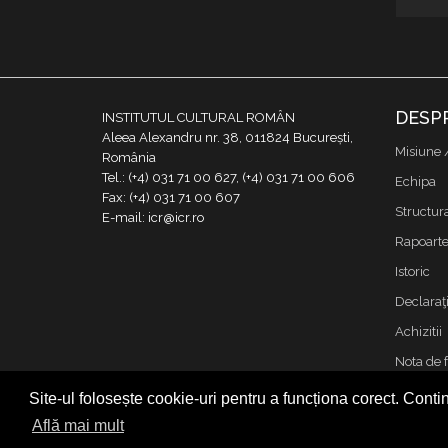
DESP
INSTITUTUL CULTURAL ROMÂN
Aleea Alexandru nr. 38, 011824 București,
Misiune 
România
Tel.: (+4) 031 71 00 627, (+4) 031 71 00 606
Echipa
Fax: (+4) 031 71 00 607
Structur
E-mail: icr@icr.ro
Rapoarte 
Istoric
Declaraţi
Achizitii
Nota de 
Contact
Site-ul folosește cookie-uri pentru a funcționa corect. Contin
Cookies &
Află mai mult