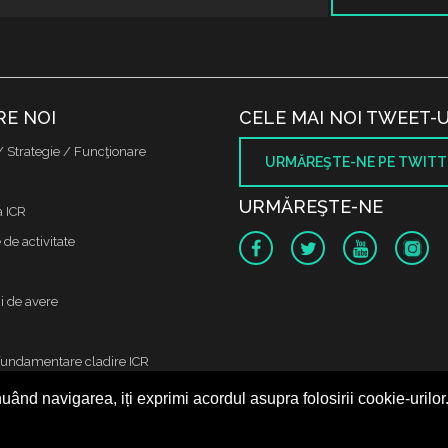
RE NOI
CELE MAI NOI TWEET-U
/ Strategie / Funcţionare
URMĂREŞTE-NE PE TWITT
URMĂREŞTE-NE
a ICR
de activitate
i de avere
fundamentare cladire ICR
uând navigarea, iți exprimi acordul asupra folosirii cookie-urilor
 protectia datelor