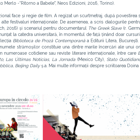
to Merlo -“Ritorno a Babele", Neos Edizioni, 2016, Torino).
azional face și regie de film. A regizat un scurtmetraj, după povestirea 
n alte festivaluri internaționale. De asemenea, a scris dialogurile pent
ich, 2016) și scenariul pentru documentarul
The Greek Slave
(r. Germ
unțat la catedra universitară, în momentul de față ținând doar cursuri
olecția
Biblioteca de Proză Contemporană
a Editurii Litera, Bucureșt
 numele strămoșilor constituie una dintre marile încercări ale unui om
n numeroase cotidiene sau reviste literare internaționale, între care
to
,
Las Últimas Noticias
,
La Jornada
(Mexico City),
Stato Quotidian
lica, Beijing Daily
ș.a. Mai multe informații despre scriitoarea Doina 