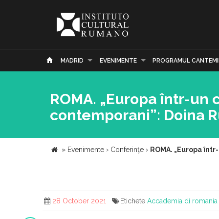
MADRID
EVENIMENTE
PROGRAMUL CANTEMI
ROMA. „Europa într-un cer
contemporani”: Doina R
»
Evenimente
›
Conferinţe
›
ROMA. „Europa într-u
28 October 2021
Etichete
Accademia di romania