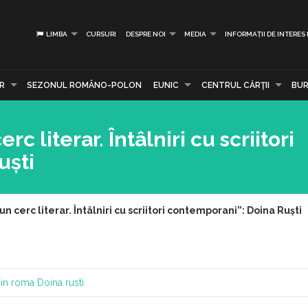
LIMBA
CURSURI
DESPRE NOI
MEDIA
INFORMAȚII DE INTERES
R
SEZONUL ROMÂNO-POLON
EUNIC
CENTRUL CĂRŢII
BUR
c literar. Întâlniri cu scriitori
uști
n cerc literar. Întâlniri cu scriitori contemporani”: Doina Ruști
 in roma
Doina rusti