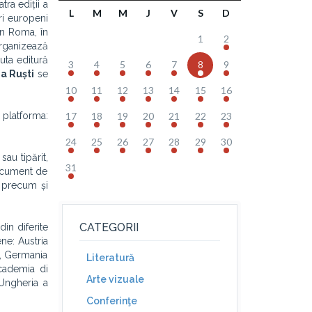
tra ediții a
L
M
M
J
V
S
D
ori europeni
in Roma, în
1
2
rganizează
cuta editură
3
4
5
6
7
8
9
a Ruști
se
10
11
12
13
14
15
16
platforma:
17
18
19
20
21
22
23
24
25
26
27
28
29
30
au tipărit,
31
document de
i, precum și
CATEGORII
din diferite
ne: Austria
), Germania
Literatură
ccademia di
Arte vizuale
’Ungheria a
Conferinţe