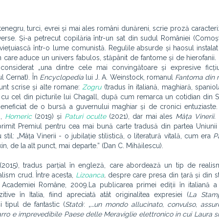
enegru, turci, evrei și mai ales români dunăreni, scrie proză caracteriz
rse. Și-a petrecut copilăria într-un sat din sudul României (Comoște
viețuiască într-o lume comunistă. Regulile absurde și haosul instalat l
care aduce un univers fabulos, stăpânit de fantome și de hierofanii
.
d considerat „una dintre cele mai convingătoare și expresive ficț
l Cernat). În
Encyclopedia
lui J. A. Weinstock, romanul
Fantoma din 
 sunt scrise și alte romane:
Zogru
(tradus în italiană, maghiară, spaniol
it cu cel din picturile lui Chagall, după cum remarca un cotidian din 
beneficiat de o bursă a guvernului maghiar și de cronici entuziaste.
),
Homeric
(2019) și
Paturi oculte
(2021), dar mai ales
Mâța Vinerii.
rimit Premiul pentru cea mai bună carte tradusă din partea Uniunii S
til: „Mâța Vinerii - o jubilație stilistică, o literatură vitală, cum era
P
n, de la alt punct, mai departe.” (Dan C. Mihăilescu).
2015), tradus parțial în engleză, care abordează un tip de realis
alism crud. Între acesta,
Lizoanca
,
despre care presa din țară și din st
al Academiei Române, 2009.La publicarea primei ediții în italiană 
e în Italia, fiind apreciată atât originalitea expresiei (
La Stam
și tipul de fantastic (
Stato
):
„…un mondo allucinato, convulso, assu
arro e imprevedibile Paese delle Meraviglie elettronico in cui Laura s