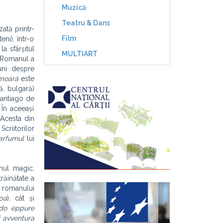
Muzică
Teatru & Dans
ată printr-
Film
ni), într-o
a sfârșitul
MULTIART
Romanul a
iuni despre
moară
este
ă, bulgară)
Santiago de
 În aceeași
Acesta din
criitorilor
arfumul
lui
mul magic,
răinătate a
a romanului
pa
), cât și
rdo eppure
i avventura