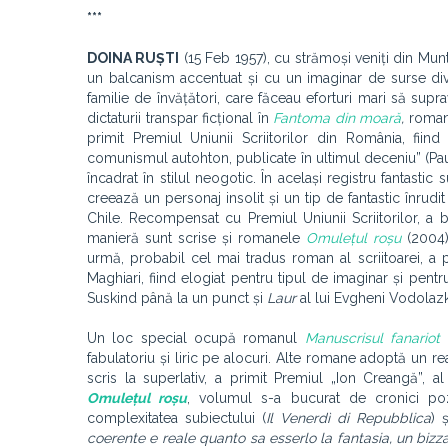
***
DOINA RUȘTI
(15 Feb 1957), cu strămoși veniți din Munt
un balcanism accentuat și cu un imaginar de surse dive
familie de învățători, care făceau eforturi mari să supra
dictaturii transpar ficțional în
Fantoma din moară
,
roman 
primit Premiul Uniunii Scriitorilor din România, fiin
comunismul autohton, publicate în ultimul deceniu” (Pau
încadrat în stilul neogotic. În același registru fantastic
creează un personaj insolit și un tip de fantastic înrud
Chile. Recompensat cu Premiul Uniunii Scriitorilor, a 
manieră sunt scrise și romanele
Omulețul roșu
(2004
urmă, probabil cel mai tradus roman al scriitoarei, a p
Maghiari, fiind elogiat pentru tipul de imaginar și pentru s
Suskind până la un punct și
Laur
al lui Evgheni Vodolazki
Un loc special ocupă romanul
Manuscrisul fanariot
(
fabulatoriu și liric pe alocuri. Alte romane adoptă un re
scris la superlativ, a primit Premiul „Ion Creangă”, 
Omulețul roșu
,
volumul s-a bucurat de cronici pozitiv
complexitatea subiectului (
Il Venerdì di Repubblica
) 
coerente e reale quanto sa esserlo la fantasia, un bizz