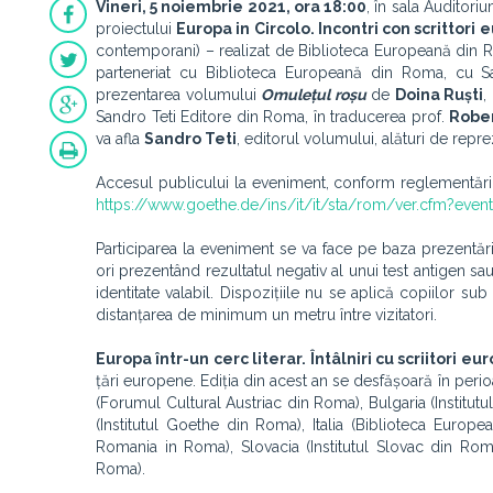
Vineri, 5 noiembrie 2021, ora 18:00
, în sala Auditori
proiectului
Europa in Circolo. Incontri con scrittor
contemporani) – realizat de Biblioteca Europeană din 
parteneriat cu Biblioteca Europeană din Roma, cu S
prezentarea volumului
Omulețul roșu
de
Doina Ruști
,
Sandro Teti Editore din Roma, în traducerea prof.
Robe
va afla
Sandro Teti
, editorul volumului, alături de rep
Accesul publicului la eveniment, conform reglementăril
https://www.goethe.de/ins/it/it/sta/rom/ver.cfm?even
Participarea la eveniment se va face pe baza prezentării 
ori prezentând rezultatul negativ al unui test antigen
identitate valabil. Dispozițiile nu se aplică copiilor sub
distanțarea de minimum un metru între vizitatori.
Europa într-un cerc literar. Întâlniri cu scriitori 
țări europene. Ediția din acest an se desfășoară în perio
(Forumul Cultural Austriac din Roma), Bulgaria (Institu
(Institutul Goethe din Roma), Italia (Biblioteca Euro
Romania in Roma), Slovacia (Institutul Slovac din Rom
Roma).