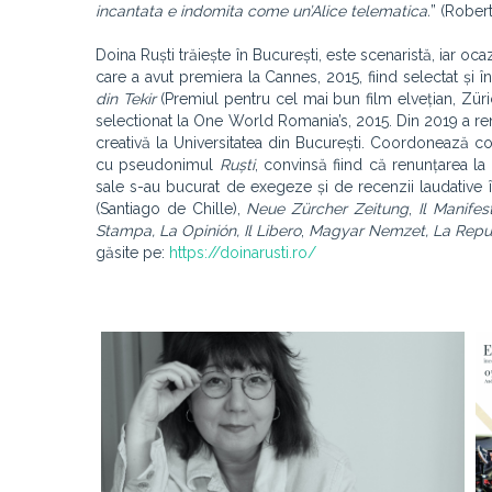
incantata e indomita come un’Alice telematica.
” (Rober
Doina Ruști trăiește în București, este scenaristă, iar oc
care a avut premiera la Cannes, 2015, fiind selectat și î
din Tekir
(Premiul pentru cel mai bun film elvețian, Zür
selectionat la One World Romania’s, 2015. Din 2019 a ren
creativă la Universitatea din București. Coordonează c
cu pseudonimul
Ruști
, convinsă fiind că renunțarea la
sale s-au bucurat de exegeze și de recenzii laudative î
(Santiago de Chille),
Neue Zürcher Zeitung
,
Il Manifes
Stampa, La Opinión, Il Libero
,
Magyar Nemzet, La Repubb
găsite pe:
https://doinarusti.ro/