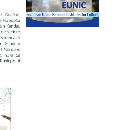
sa,
Cristian
,
ru
Miracolul
ain Kanda),
 de scriere
i. Semnează
. Scrierile
El Mercurio
o
,
Turia
,
La
Ruști pot fi