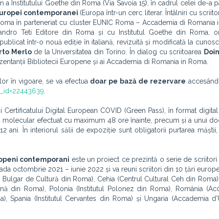
um a Institutului Goethe din Roma (Via Savoia 15), în cadrul celei de-a pa
i europei contemporanei
(Europa într-un cerc literar. Întâlniri cu scriit
Roma în parteneriat cu cluster EUNIC Roma – Accademia di Romania 
andro Teti Editore din Roma și cu Institutul Goethe din Roma, o
 publicat într-o nouă ediție în italiană, revizuită și modificată la cunos
rto Merlo
de la Universitatea din Torino. În dialog cu scriitoarea
Doin
rezentanții Bibliotecii Europene și ai Accademia di Romania in Roma.
or în vigoare, se va efectua
doar pe bază de rezervare
accesând 
t_id=22443639
.
Certificatului Digital European COVID (Green Pass), în format digital s
 sau molecular efectuat cu maximum 48 ore înainte, precum și a unui 
 12 ani. În interiorul sălii de expoziție sunt obligatorii purtarea măști
europeni contemporani
este un proiect ce prezintă o serie de scriitori 
ada octombrie 2021 – iunie 2022 și va reuni scriitori din 10 țări europe
tul Bulgar de Cultură din Roma), Cehia (Centrul Cultural Ceh din Roma
peană din Roma), Polonia (Institutul Polonez din Roma), România (A
a), Spania (Institutul Cervantes din Roma) și Ungaria (Accademia d