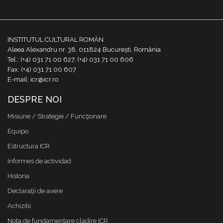
INSTITUTUL CULTURAL ROMÂN
Aleea Alexandru nr. 38, 011824 București, România
Tel.: (+4) 031 71 00 627, (+4) 031 71 00 606
Fax: (+4) 031 71 00 607
E-mail: icr@icr.ro
DESPRE NOI
Misiune / Strategie / Funcţionare
Equipo
Estructura ICR
Informes de actividad
Historia
Declaraţii de avere
Achizitii
Nota de fundamentare cladire ICR