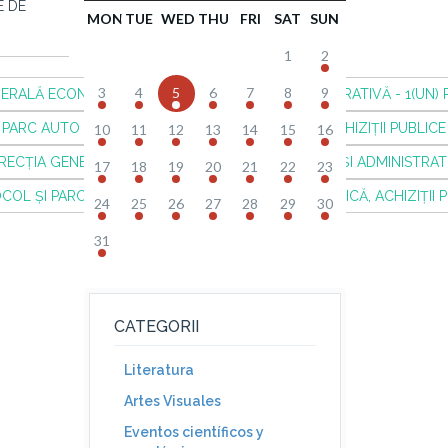
E DE
MON
TUE
WED
THU
FRI
SAT
SUN
1
2
3
4
5
6
7
8
9
RALĂ ECONOMICĂ, ACHIZIȚII PUBLICE ȘI ADMINISTRATIVĂ - 1(UN)
ARC AUTO - DIRECȚIA GENERALĂ ECONOMICĂ, ACHIZIȚII PUBLICE Ș
10
11
12
13
14
15
16
ECȚIA GENERALĂ ECONOMICĂ, ACHIZIȚII PUBLICE ȘI ADMINISTRATI
17
18
19
20
21
22
23
OL ȘI PARC AUTO - DIRECȚIA GENERALĂ ECONOMICĂ, ACHIZIȚII PU
24
25
26
27
28
29
30
31
CATEGORII
Literatura
Artes Visuales
Eventos científicos y