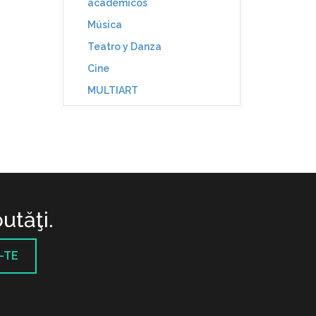
académicos
Música
Teatro y Danza
Cine
MULTIART
utăţi.
-TE