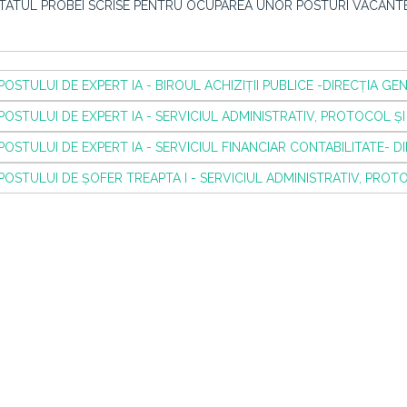
REZULTATUL PROBEI SCRISE PENTRU OCUPAREA UNOR POSTURI VACANT
TULUI DE EXPERT IA - BIROUL ACHIZIȚII PUBLICE -DIRECȚIA GENE
TULUI DE EXPERT IA - SERVICIUL ADMINISTRATIV, PROTOCOL ȘI P
TULUI DE EXPERT IA - SERVICIUL FINANCIAR CONTABILITATE- DIR
STULUI DE ȘOFER TREAPTA I - SERVICIUL ADMINISTRATIV, PROTOC