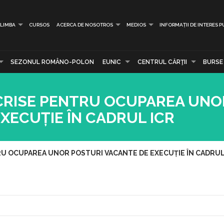
LIMBA
CURSOS
ACERCA DE NOSOTROS
MEDIOS
INFORMAȚII DE INTERES P
SEZONUL ROMÂNO-POLON
EUNIC
CENTRUL CĂRŢII
BURSE
CRISE PENTRU OCUPAREA UNO
XECUȚIE ÎN CADRUL ICR
U OCUPAREA UNOR POSTURI VACANTE DE EXECUȚIE ÎN CADRUL