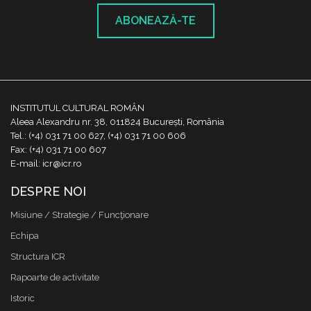
ABONEAZĂ-TE
INSTITUTUL CULTURAL ROMÂN
Aleea Alexandru nr. 38, 011824 București, România
Tel.: (+4) 031 71 00 627, (+4) 031 71 00 606
Fax: (+4) 031 71 00 607
E-mail: icr@icr.ro
DESPRE NOI
Misiune / Strategie / Funcţionare
Echipa
Structura ICR
Rapoarte de activitate
Istoric