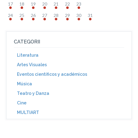
17
18
19
20
21
22
23
24
25
26
27
28
29
30
31
CATEGORII
Literatura
Artes Visuales
Eventos científicos y académicos
Música
Teatro y Danza
Cine
MULTIART