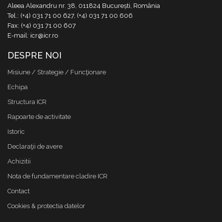
Aleea Alexandru nr. 38, 011824 București, România
Tel.: (+4) 031 71 00 627, (+4) 031 71 00 606
Fax: (+4) 031 71 00 607
E-mail: icr@icr.ro
DESPRE NOI
Misiune / Strategie / Funcţionare
Echipa
Structura ICR
Rapoarte de activitate
Istoric
Declaraţii de avere
Achizitii
Nota de fundamentare cladire ICR
Contact
Cookies & protectia datelor