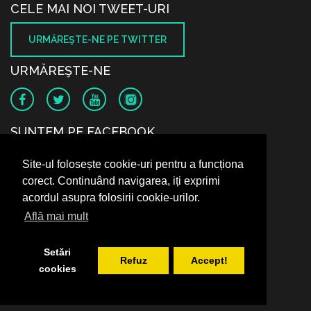
CELE MAI NOI TWEET-URI
URMĂREŞTE-NE PE TWITTER
URMĂREŞTE-NE
SUNTEM PE FACEBOOK
Site-ul folosește cookie-uri pentru a funcționa
corect. Continuând navigarea, iți exprimi
acordul asupra folosirii cookie-urilor.
Află mai mult
Setări
Refuz
Accept!
cookies