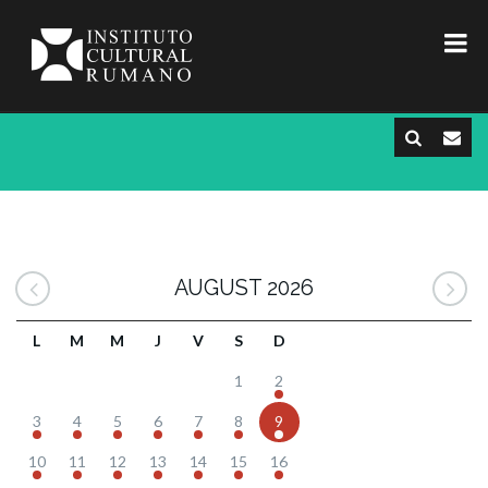
AUGUST 2026
L
M
M
J
V
S
D
1
2
3
4
5
6
7
8
9
10
11
12
13
14
15
16