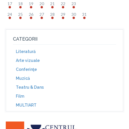
17
18
19
20
21
22
23
24
25
26
27
28
29
30
31
CATEGORII
Literatură
Arte vizuale
Conferinţe
Muzică
Teatru & Dans
Film
MULTIART