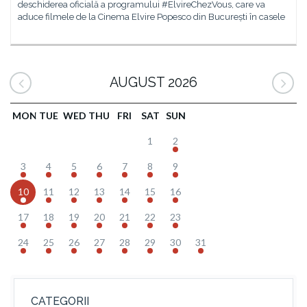
deschiderea oficială a programului #ElvireChezVous, care va
aduce filmele de la Cinema Elvire Popesco din București în casele
AUGUST 2026
MON
TUE
WED
THU
FRI
SAT
SUN
1
2
3
4
5
6
7
8
9
10
11
12
13
14
15
16
17
18
19
20
21
22
23
24
25
26
27
28
29
30
31
CATEGORII