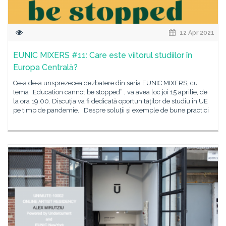
12 Apr 2021
EUNIC MIXERS #11: Care este viitorul studiilor în
Europa Centrală?
Ce-a de-a unsprezecea dezbatere din seria EUNIC MIXERS, cu
tema „Education cannot be stopped” , va avea loc joi 15 aprilie, de
la ora 19:00. Discuția va fi dedicată oportunităților de studiu în UE
pe timp de pandemie. Despre soluții și exemple de bune practici