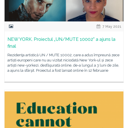
7 May 2021
NEW YORK. Proiectul „UN/MUTE 10002” a ajuns la
final
Rezidenţa artistică UN / MUTE 10002, care a adus împreună zece
artiști europeni care nu au vizitat niciodată New York-ul și zece
artiști new-yorkezi, desfăşurată online, de-a lungul a 3 luni de zile,
a ajuns la sfârşit. Proiectul a fost lansat online în 12 februarie