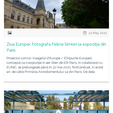
24 May 2021
Ziua Europei: Fotografa Felicia Simion la expoziţia din
Paris
Proiectul comun Visage(s) d'Europe / (Chipurile Europei),
conceput ca o expoziţie în aer liber de ICR Paris, în colaborare cu
EUNIC, se prelungește până în 31 mai 2021, fiind preluat, în acest
an, de către Primăria Arondismentului 14 din Paris. De data