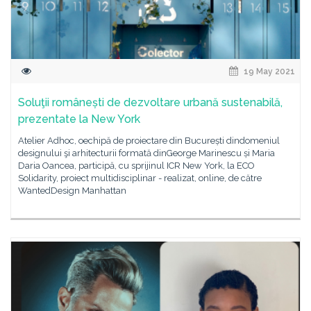
19 May 2021
Soluţii românești de dezvoltare urbană sustenabilă,
prezentate la New York
Atelier Adhoc, oechipă de proiectare din București dindomeniul
designului şi arhitecturii formată dinGeorge Marinescu și Maria
Daria Oancea, participă, cu sprijinul ICR New York, la ECO
Solidarity, proiect multidisciplinar - realizat, online, de către
WantedDesign Manhattan