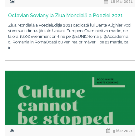
18 Mar 2021
Octavian Soviany la Ziua Mondială a Poeziei 2021
Ziua Mondială a PoezieiEdiția 2021 dedicată lui Dante AlighieriVoci
și versuri, din 14 țări ale Uniunii EuropeneDuminică 21 martie, de
la ora 18:00Eveniment on-line pe @EUNICRoma și @Accademia
di Romania in RomaOdată cu venirea primăverii, pe 21 martie, ca
în
9 Mar 2021