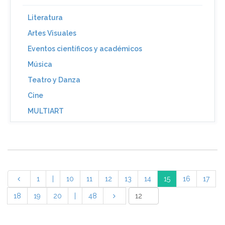
Literatura
Artes Visuales
Eventos científicos y académicos
Música
Teatro y Danza
Cine
MULTIART
1
|
10
11
12
13
14
15
16
17
18
19
20
|
48