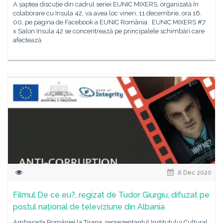
A șaptea discuție din cadrul seriei EUNIC MIXERS, organizată în
colaborare cu Insula 42, va avea loc vineri, 11 decembrie, ora 16.
00, pe pagina de Facebook a EUNIC România. EUNIC MIXERS #7
x Salon Insula 42 se concentrează pe principalele schimbări care
afectează
6 Dec 2020
Filmul De ce eu?, regizat de Tudor Giurgiu, difuzat pe
postul național de televiziune din Albania
Ambasada României la Tirana, reprezentantul Institutului Cultural