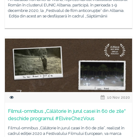
Român în clusterul EUNIC Albania, participă, în perioada 1-9
decembrie 2020, la „Festivalul de film anticorupție“ din Albania.
Ediția din acest an se desfășoară în cadrul „Săptămânii
10 Nov 2020
Filmul-omnibus „Călătorie în jurul casei în 60 de zile“
deschide programul #ElvireChezVous
Filmul-omnibus „Călătorie în jurul casei în 60 de zile“, realizat în
cadrul ediției 2020 a Festivalului Filmului European, va marca