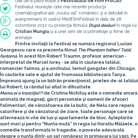
cea de-a patra ediţie a
Festivalului de Film ProCult
.
Festivalul reuneşte cele mai recente producţii
cinematografice ale „noului val“ românesc şi a debutat în
avanpremieră în cadrul MedFilmFestival în data de 28
octombrie 2012 cu proiecţia filmului
După dealuri
în regia lui
Cristian Mungiu
şi a unei serii de scurtmetraje şi filme de
animaţie.
Printre invitaţii la festival se numără regizorul
Lucian
Georgescu
care va prezenta filmul
The Phantom father
/
Tatăl
fantomă
. În acest film Robert Traumn, profesor american -
interpretat de Marcel Iureş - se află în căutarea tatălui,
romancier faimos, şi a unchiului, temut gangster din Chicago.
În căutările sale e ajutat de frumoasa bibliotecară Tanya.
Împreună ajung la un bătrân proiecţionist, prieten de-al tatălui
lui Robert, la rândul lui aflat în dificultate.
Mama ei e tranziţie!?!
de
Cristina Nichituş
este o comedie amară
animată de magnaţi, gărzi personale şi oameni de afaceri
falimentari, de vânzătoarea de la butic, de Nelu care repară
calorifere şi de vânzătorul de ziare, toate personaje care se
alternează în vile de lux şi apartamente de bloc. Aşteptările
sunt mari şi pentru “Nunta mută” în regia lui Horatiu Mălăele, o
comedie transformată în tragedie, o poveste adevărată
despre o nuntă dintr-un sat românesc în primăvara lui 1953. Pe