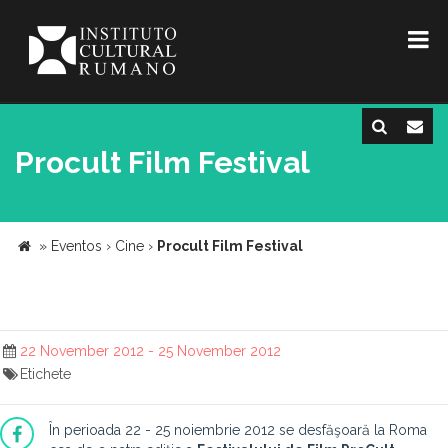
Procult Film Festival
»
Eventos
›
Cine
›
Procult Film Festival
22 November 2012 - 25 November 2012
Etichete
În perioada 22 - 25 noiembrie 2012 se desfăşoară la Roma