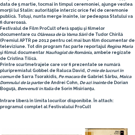
data de 5 martie, tocmai în timpul ceremoniei, ajunge vestea
morţii lui Stalin: autorităţile interzic orice fel de ceremonie
publică. Totuşi, nunta merge înainte, iar pedeapsa Statului va
fi dureroasă.
Festivalul de Film ProCult oferă spaţiu şi filmelor
documentare cu
Olăreasa de la Vama Sării
de Tudor Chirilă
(Premiul APTR pe 2012 pentru cel mai bun film documentar de
televiziune. Tot din program fac parte reportajul
Regina Maria
şi filmul documentar
Naufragiat de România
, ambele regizate
de C
ristina Tilică.
Printre scurtmetrajele care vor fi prezentate se numără
pluripremiatul Gobbel de Raluca David,
O mie de lucruri în
comun
de Sarra Tsorakidis,
Pe macara
de Gabriel Sârbu,
Maica
Domnului de la parter
de Andrei Cohn,
De azi înainte
de Dorian
Boguţă,
Benvenuti in Italia
de Sorin Misirianţu.
Intrare liberă în limita locurilor disponibile.
În attach:
programul complet al
Festivalului ProCult