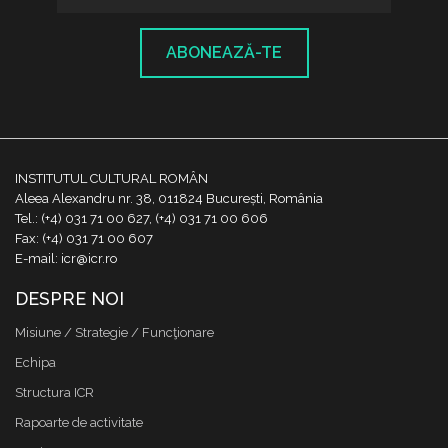
ABONEAZĂ-TE
INSTITUTUL CULTURAL ROMÂN
Aleea Alexandru nr. 38, 011824 București, România
Tel.: (+4) 031 71 00 627, (+4) 031 71 00 606
Fax: (+4) 031 71 00 607
E-mail: icr@icr.ro
DESPRE NOI
Misiune / Strategie / Funcţionare
Echipa
Structura ICR
Rapoarte de activitate