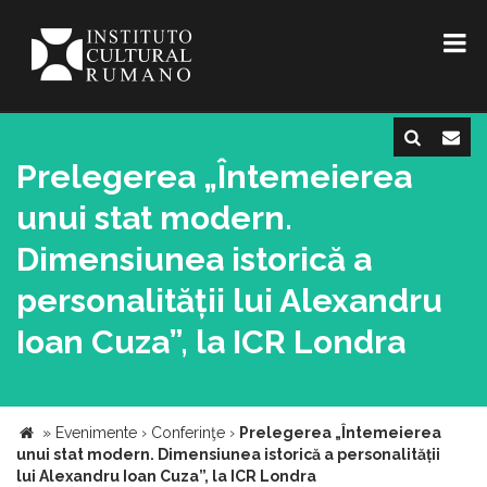
Prelegerea „Întemeierea
unui stat modern.
Dimensiunea istorică a
personalității lui Alexandru
Ioan Cuza”, la ICR Londra
»
Evenimente
›
Conferinţe
›
Prelegerea „Întemeierea
unui stat modern. Dimensiunea istorică a personalității
lui Alexandru Ioan Cuza”, la ICR Londra