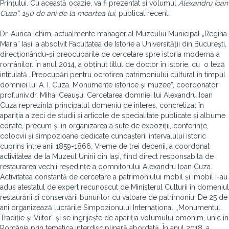
Prințului. Cu această ocazie, va fi prezentat și volumul
Alexandru Ioan
Cuza”. 150 de ani de la moartea lui
, publicat recent.
Dr. Aurica Ichim, actualmente manager al Muzeului Municipal „Regina
Maria” Iași, a absolvit Facultatea de Istorie a Universității din București,
direcționându-și preocupările de cercetare spre istoria modernă a
românilor. În anul 2014, a obținut titlul de doctor în istorie, cu o teză
intitulată „Preocupări pentru ocrotirea patrimoniului cultural în timpul
domniei lui A. I. Cuza. Monumente istorice şi muzee“, coordonator
prof.univ.dr. Mihai Ceaușu. Cercetarea domniei lui Alexandru Ioan
Cuza reprezintă principalul domeniu de interes, concretizat în
apariția a zeci de studii și articole de specialitate publicate și albume
editate, precum și în organizarea a sute de expoziții, conferințe,
colocvii și simpozioane dedicate cunoașterii intervalului istoric
cuprins între anii 1859-1866. Vreme de trei decenii, a coordonat
activitatea de la Muzeul Unirii din Iași, fiind direct responsabilă de
restaurarea vechii reședințe a domnitorului Alexandru Ioan Cuza.
Activitatea constantă de cercetare a patrimoniului mobil și imobil i-au
adus atestatul de expert recunoscut de Ministerul Culturii în domeniul
restaurării și conservării bunurilor cu valoare de patrimoniu. De 25 de
ani organizează lucrările Simpozionului Internațional ,,Monumentul.
Tradiție și Viitor” și se îngrijește de apariția volumului omonim, unic în
România prin tematica interdisciplinară abordată. În anul 2018, a