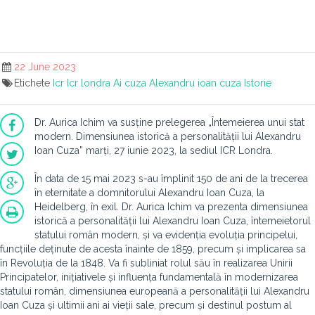
22 June 2023
Etichete
Icr
Icr londra
Ai cuza
Alexandru ioan cuza
Istorie
Dr. Aurica Ichim va susține prelegerea „Întemeierea unui stat
modern. Dimensiunea istorică a personalității lui Alexandru
Ioan Cuza” marți, 27 iunie 2023, la sediul ICR Londra.
În data de 15 mai 2023 s-au împlinit 150 de ani de la trecerea
în eternitate a domnitorului Alexandru Ioan Cuza, la
Heidelberg, în exil. Dr. Aurica Ichim va prezenta dimensiunea
istorică a personalității lui Alexandru Ioan Cuza, întemeietorul
statului român modern, și va evidenția evoluția principelui,
funcțiile deținute de acesta înainte de 1859, precum și implicarea sa
în Revoluția de la 1848. Va fi subliniat rolul său în realizarea Unirii
Principatelor, inițiativele și influența fundamentală în modernizarea
statului român, dimensiunea europeană a personalității lui Alexandru
Ioan Cuza și ultimii ani ai vieții sale, precum și destinul postum al