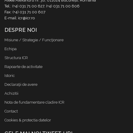
Aleea Alexandru nr. 38, 011824 București, România
Tel.: (+4) 031 71 00 627, (+4) 031 71 00 606
Fax: (+4) 031 71 00 607
E-mail: icr@icr.ro
DESPRE NOI
Misiune / Strategie / Funcţionare
Echipa
Structura ICR
Rapoarte de activitate
Istoric
Declaraţii de avere
Achizitii
Nota de fundamentare cladire ICR
Contact
Cookies & protectia datelor