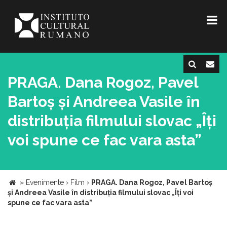
PRAGA. Dana Rogoz, Pavel
Bartoș și Andreea Vasile în
distribuția filmului slovac „Îți
voi spune ce fac vara asta”
»
Evenimente
›
Film
›
PRAGA. Dana Rogoz, Pavel Bartoș
și Andreea Vasile în distribuția filmului slovac „Îți voi
spune ce fac vara asta”