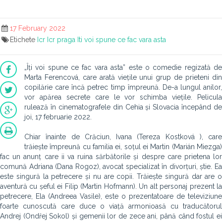
17 February 2022
Etichete
Icr
Icr praga
Iti voi spune ce fac vara asta
„Îți voi spune ce fac vara asta” este o comedie regizată de
Marta Ferencová, care arată viețile unui grup de prieteni din
copilărie care încă petrec timp împreună. De-a lungul anilor,
vor apărea secrete care le vor schimba viețile. Pelicula
rulează în cinematografele din Cehia și Slovacia începând de
joi, 17 februarie 2022.
Chiar înainte de Crăciun, Ivana (Tereza Kostková ), care
trăiește împreună cu familia ei, soțul ei Martin (Marián Miezga)
fac un anunț care ii va ruina sărbătorile și despre care prietena lor
comună Adriana (Dana Rogoz), avocat specializat în divorțuri, știe. Ea
este singură la petrecere și nu are copii. Trăiește singură dar are o
aventură cu șeful ei Filip (Martin Hofmann). Un alt personaj prezent la
petrecere, Ela (Andreea Vasile), este o prezentatoare de televiziune
foarte cunoscută care duce o viață armonioasă cu traducătorul
Andrej (Ondřej Sokol) și gemenii lor de zece ani, până când fostul ei