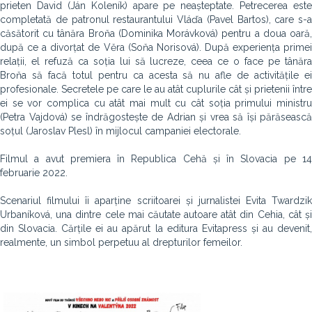
prieten David (Ján Koleník) apare pe neașteptate. Petrecerea este
completată de patronul restaurantului Vláďa (Pavel Bartos), care s-a
căsătorit cu tânăra Broňa (Dominika Morávková) pentru a doua oară,
după ce a divorțat de Věra (Soňa Norisová). După experiența primei
relații, el refuză ca soția lui să lucreze, ceea ce o face pe tânăra
Broňa să facă totul pentru ca acesta să nu afle de activitățile ei
profesionale. Secretele pe care le au atât cuplurile cât și prietenii între
ei se vor complica cu atât mai mult cu cât soția primului ministru
(Petra Vajdová) se îndrăgostește de Adrian și vrea să își părăsească
soțul (Jaroslav Plesl) în mijlocul campaniei electorale.
Filmul a avut premiera în Republica Cehă și în Slovacia pe 14
februarie 2022.
Scenariul filmului îi aparține scriitoarei și jurnalistei Evita Twardzik
Urbaníková, una dintre cele mai căutate autoare atât din Cehia, cât și
din Slovacia. Cărțile ei au apărut la editura Evitapress și au devenit,
realmente, un simbol perpetuu al drepturilor femeilor.