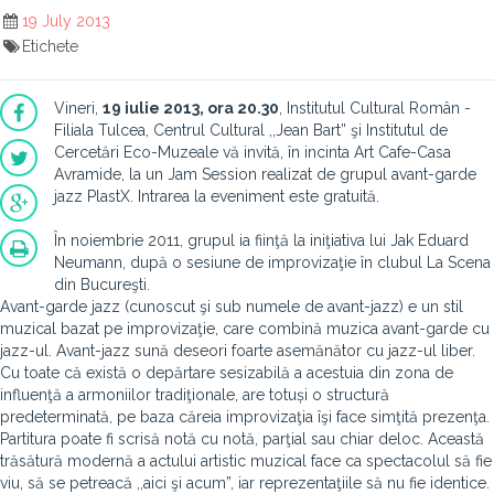
19 July 2013
Etichete
Vineri,
19 iulie 2013, ora 20.30
, Institutul Cultural Român -
Filiala Tulcea, Centrul Cultural ,,Jean Bart” şi Institutul de
Cercetări Eco-Muzeale vă invită, în incinta Art Cafe-Casa
Avramide, la un Jam Session realizat de grupul avant-garde
jazz PlastX. Intrarea la eveniment este gratuită.
În noiembrie 2011, grupul ia fiinţă la iniţiativa lui Jak Eduard
Neumann, după o sesiune de improvizaţie în clubul La Scena
din Bucureşti.
Avant-garde jazz (cunoscut şi sub numele de avant-jazz) e un stil
muzical bazat pe improvizaţie, care combină muzica avant-garde cu
jazz-ul. Avant-jazz sună deseori foarte asemănător cu jazz-ul liber.
Cu toate că există o depărtare sesizabilă a acestuia din zona de
influenţă a armoniilor tradiţionale, are totuși o structură
predeterminată, pe baza căreia improvizaţia îşi face simţită prezenţa.
Partitura poate fi scrisă notă cu notă, parţial sau chiar deloc. Această
trăsătură modernă a actului artistic muzical face ca spectacolul să fie
viu, să se petreacă ,,aici şi acum”, iar reprezentaţiile să nu fie identice.