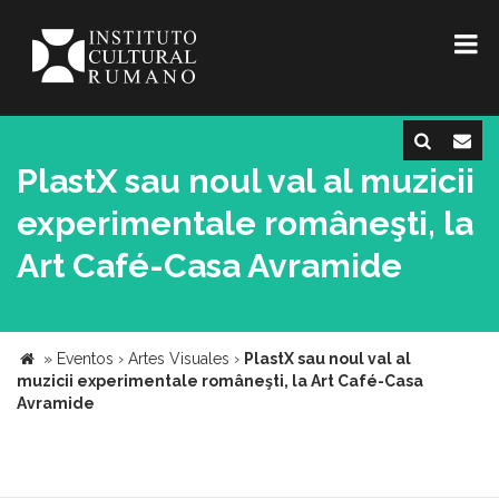
PlastX sau noul val al muzicii
experimentale româneşti, la
Art Café-Casa Avramide
»
Eventos
›
Artes Visuales
›
PlastX sau noul val al
muzicii experimentale româneşti, la Art Café-Casa
Avramide