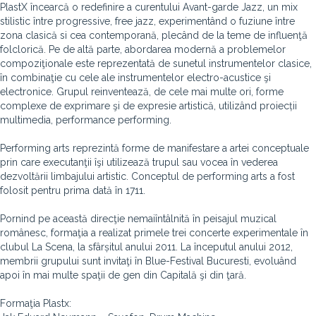
PlastX încearcă o redefinire a curentului Avant-garde Jazz, un mix
stilistic între progressive, free jazz, experimentând o fuziune între
zona clasică si cea contemporană, plecând de la teme de influenţă
folclorică. Pe de altă parte, abordarea modernă a problemelor
compoziţionale este reprezentată de sunetul instrumentelor clasice,
în combinaţie cu cele ale instrumentelor electro-acustice şi
electronice. Grupul reinventează, de cele mai multe ori, forme
complexe de exprimare şi de expresie artistică, utilizând proiecții
multimedia, performance performing.
Performing arts reprezintă forme de manifestare a artei conceptuale
prin care executanţii îşi utilizează trupul sau vocea în vederea
dezvoltării limbajului artistic. Conceptul de performing arts a fost
folosit pentru prima dată în 1711.
Pornind pe această direcţie nemaiîntâlnită în peisajul muzical
românesc, formaţia a realizat primele trei concerte experimentale în
clubul La Scena, la sfârșitul anului 2011. La începutul anului 2012,
membrii grupului sunt invitaţi în Blue-Festival Bucuresti, evoluând
apoi în mai multe spaţii de gen din Capitală şi din ţară.
Formaţia Plastx: