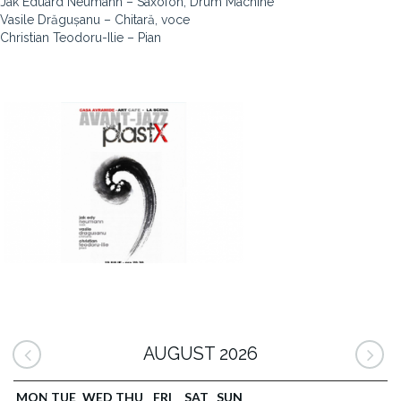
Jak Eduard Neumann – Saxofon, Drum Machine
Vasile Drăgușanu – Chitară, voce
Christian Teodoru-Ilie – Pian
AUGUST 2026
MON
TUE
WED
THU
FRI
SAT
SUN