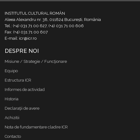
INSTITUTUL CULTURAL ROMÂN
Aleea Alexandru nr. 38, 011824 București, România
Tel.: (+4) 031 71 00 627, (+4) 031 71 00 606
Fax: (+4) 031 71 00 607
E-mail: icr@icr.ro
DESPRE NOI
Misiune / Strategie / Funcţionare
Equipo
Estructura ICR
Informes de actividad
Historia
Declaraţii de avere
Achizitii
Nota de fundamentare cladire ICR
Contacto