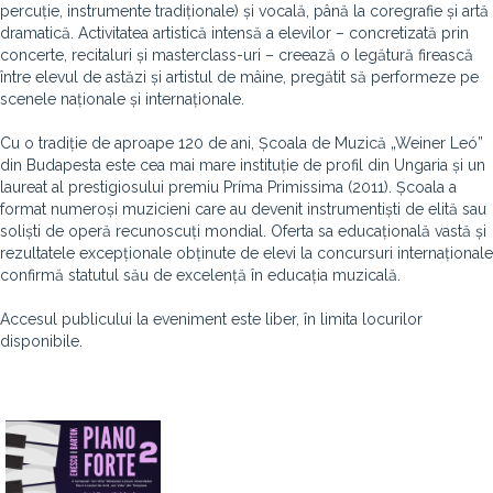
percuție, instrumente tradiționale) și vocală, până la coregrafie și artă
dramatică. Activitatea artistică intensă a elevilor – concretizată prin
concerte, recitaluri și masterclass-uri – creează o legătură firească
între elevul de astăzi și artistul de mâine, pregătit să performeze pe
scenele naționale și internaționale.
Cu o tradiție de aproape 120 de ani, Școala de Muzică „Weiner Leó”
din Budapesta este cea mai mare instituție de profil din Ungaria și un
laureat al prestigiosului premiu Príma Primissima (2011). Școala a
format numeroși muzicieni care au devenit instrumentiști de elită sau
soliști de operă recunoscuți mondial. Oferta sa educațională vastă și
rezultatele excepționale obținute de elevi la concursuri internaționale
confirmă statutul său de excelență în educația muzicală.
Accesul publicului la eveniment este liber, în limita locurilor
disponibile.