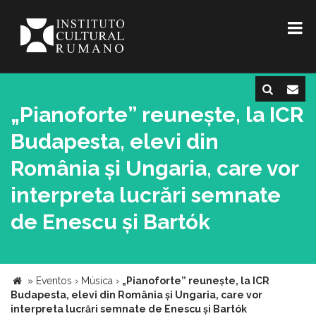
„Pianoforte” reunește, la ICR
Budapesta, elevi din
România și Ungaria, care vor
interpreta lucrări semnate
de Enescu și Bartók
»
Eventos
›
Música
›
„Pianoforte” reunește, la ICR
Budapesta, elevi din România și Ungaria, care vor
interpreta lucrări semnate de Enescu și Bartók