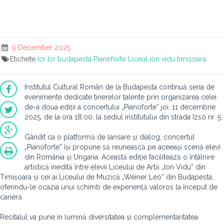
9 December 2025
Etichete
Icr
Icr budapesta
Pianoforte
Liceul ion vidu timisoara
Institutul Cultural Român de la Budapesta continuă seria de
evenimente dedicate tinerelor talente prin organizarea celei
de-a doua ediții a concertului „Pianoforte” joi, 11 decembrie
2025, de la ora 18:00, la sediul institutului din strada Izsó nr. 5.
Gândit ca o platformă de lansare și dialog, concertul
„Pianoforte” își propune să reunească pe aceeași scenă elevi
din România și Ungaria. Această ediție facilitează o întâlnire
artistică inedită între elevii Liceului de Artă „Ion Vidu” din
Timișoara și cei ai Liceului de Muzică „Weiner Leó” din Budapesta,
oferindu-le ocazia unui schimb de experiență valoros la început de
carieră.
Recitalul va pune în lumină diversitatea și complementaritatea