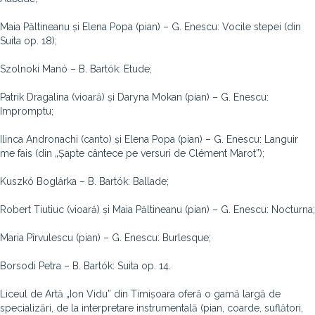
Maia Păltineanu și Elena Popa (pian) – G. Enescu: Vocile stepei (din
Suita op. 18);
Szolnoki Manó – B. Bartók: Etude;
Patrik Dragalina (vioară) și Daryna Mokan (pian) – G. Enescu:
Impromptu;
Ilinca Andronachi (canto) și Elena Popa (pian) – G. Enescu: Languir
me fais (din „Șapte cântece pe versuri de Clément Marot”);
Kuszkó Boglárka – B. Bartók: Ballade;
Robert Tiutiuc (vioară) și Maia Păltineanu (pian) – G. Enescu: Nocturna;
Maria Pîrvulescu (pian) – G. Enescu: Burlesque;
Borsodi Petra – B. Bartók: Suita op. 14.
Liceul de Artă „Ion Vidu” din Timișoara oferă o gamă largă de
specializări, de la interpretare instrumentală (pian, coarde, suflători,