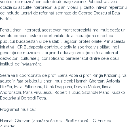
școlilor de muzică din cele două orașe vecine. Publicul va avea
ocazia să asculte interpretări la pian, vioară și canto, într-un repertoriu
ce include lucrări de referință semnate de George Enescu și Béla
Bartók.
Pentru tinerii interpreți, acest eveniment reprezintă mai mult decât un
simplu concert; este o oportunitate de a interacționa direct cu
publicul budapestan și de a stabili legături profesionale. Prin această
inițiativă, ICR Budapesta contribuie activ la sporirea vizibilității noii
generații de muzicieni, sprijinind educația vocațională ca pilon al
dezvoltării culturale și consolidând parteneriatul dintre cele două
instituții de învățământ.
Seara va fi coordonată de prof. Elena Popa și prof. Kinga Krizsán și va
aduce în fața publicului tinerii muzicieni: Hannah Gherzan, Antonia
Pfeiffer, Maia Păltineanu, Patrik Dragalina, Daryna Mokan, Ilinca
Andronachi, Maria Pîrvulescu, Robert Tiutiuc, Szolnoki Manó, Kuszkó
Boglárka și Borsodi Petra.
Programul muzical:
Hannah Gherzan (vioară) și Antonia Pfeiffer (pian) – G. Enescu:
Aubade;