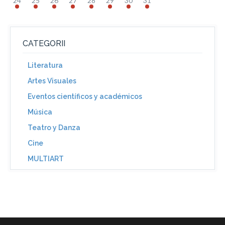
24
25
26
27
28
29
30
31
CATEGORII
Literatura
Artes Visuales
Eventos científicos y académicos
Música
Teatro y Danza
Cine
MULTIART