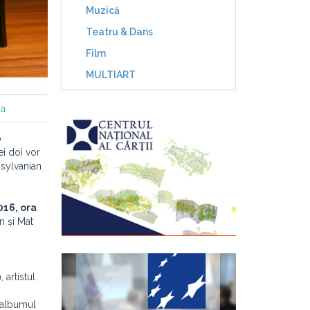
Muzică
Teatru & Dans
Film
MULTIART
ia
o
ei doi vor
nsylvanian
016
, ora
n și Mat
 artistul
e albumul