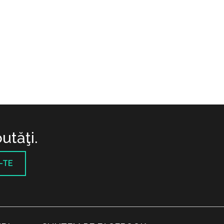
utăţi.
-TE