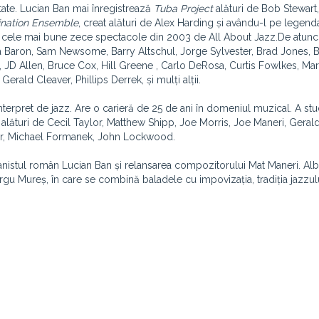
itate. Lucian Ban mai înregistrează
Tuba Project
alături de Bob Stewart
nation Ensemble
, creat alături de Alex Harding și avându-l pe legend
re cele mai bune zece spectacole din 2003 de All About Jazz.De atunci
a Baron, Sam Newsome, Barry Altschul, Jorge Sylvester, Brad Jones, 
 JD Allen, Bruce Cox, Hill Greene , Carlo DeRosa, Curtis Fowlkes, Mar
ald Cleaver, Phillips Derrek, și mulți alții.
terpret de jazz. Are o carieră de 25 de ani în domeniul muzical. A stu
at alături de Cecil Taylor, Matthew Shipp, Joe Morris, Joe Maneri, Geral
er, Michael Formanek, John Lockwood.
istul român Lucian Ban și relansarea compozitorului Mat Maneri. Al
 Mureș, în care se combină baladele cu impovizația, tradiția jazzul