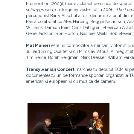
Premonition (2003), foarte aclamat de critica de special
și
Playground
, cu Jorge Sylvester tot în 2006.
The Lumi
percuționist Barry Altschul a fost denumit ca unul dint
Ban a colaborat cu Alex Harding, Reggie Nicholson, Art
Williams, Damion Reid, Chris Dahlgren, Pheeroan AkLaff,
Gene Jackson, Ron Horton, Nasheet Waits, Bob Stewart, Ger
Mat Maneri
este un compozitor american, violonist și in
Julliard String Quartet și cu Miroslav Vitous. A înregistr
Tim Berne, Borah Bergman, Mark Dresser, William Park
Transylvanian Concert
marchează debutul ECM al pian
documentează un performance spontan organizat la Târgu
american și european și cu muzica de cameră.