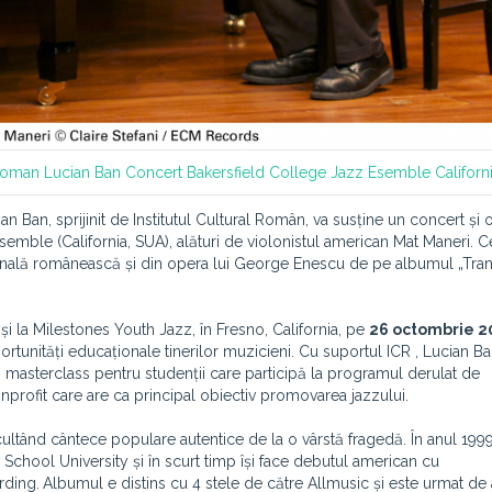
 Roman
Lucian Ban
Concert
Bakersfield College Jazz Esemble
Californ
ian Ban, sprijinit de Institutul Cultural Român, va susține un concert și 
emble (California, SUA), alături de violonistul american Mat Maneri. C
țională românească și din opera lui George Enescu de pe albumul „Tra
și la Milestones Youth Jazz, în Fresno, California, pe
26 octombrie 2
ortunități educaționale tinerilor muzicieni. Cu suportul ICR , Lucian Ba
n masterclass pentru studenții care participă la programul derulat de
nprofit care are ca principal obiectiv promovarea jazzului.
cultând cântece populare autentice de la o vârstă fragedă. În anul 1999,
School University și în scurt timp își face debutul american cu
rding.
Albumul e distins cu 4 stele de către Allmusic și este urmat d