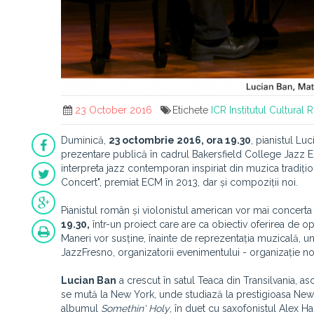
23 October 2016
Etichete
ICR
Institutul Cultural
Duminică,
23 octombrie 2016, ora 19.30
, pianistul Luc
prezentare publică în cadrul Bakersfield College Jazz Es
interpreta jazz contemporan inspiriat din muzica tradi
Concert", premiat ECM în 2013, dar și compoziții noi.
Pianistul român și violonistul american vor mai concerta 
19.30,
într-un proiect care are ca obiectiv oferirea de op
Maneri vor susține, înainte de reprezentația muzicală, u
JazzFresno, organizatorii evenimentului - organizație no
Lucian Ban
a crescut în satul Teaca din Transilvania, as
se mută la New York, unde studiază la prestigioasa New 
albumul
Somethin' Holy
, în duet cu saxofonistul Alex Ha