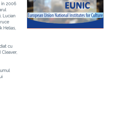
, în 2006
arul
, Lucian
Bruce
k Helias,
diat cu
d Cleaver,
bumul
ui