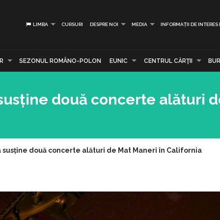
LIMBA
CURSURI
DESPRE NOI
MEDIA
INFORMAȚII DE INTERES
R
SEZONUL ROMÂNO-POLON
EUNIC
CENTRUL CĂRŢII
BUR
 susține două concerte alături 
a susține două concerte alături de Mat Maneri în California