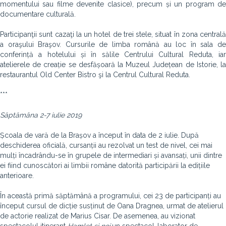
momentului sau filme devenite clasice), precum și un program de
documentare culturală.
Participanţii sunt cazaţi la un hotel de trei stele, situat în zona centrală
a oraşului Braşov. Cursurile de limba română au loc în sala de
conferință a hotelului și în sălile Centrului Cultural Reduta, iar
atelierele de creație se desfășoară la Muzeul Județean de Istorie, la
restaurantul Old Center Bistro şi la Centrul Cultural Reduta.
***
Săptămâna 2-7 iulie 2019
Școala de vară de la Brașov a început în data de 2 iulie. După
deschiderea oficială, cursanții au rezolvat un test de nivel, cei mai
mulți încadrându-se în grupele de intermediari și avansați, unii dintre
ei fiind cunoscători ai limbii române datorită participării la edițiile
anterioare.
În această primă săptămână a programului, cei 23 de participanți au
început cursul de dicție susținut de Oana Dragnea, urmat de atelierul
de actorie realizat de Marius Cisar. De asemenea, au vizionat