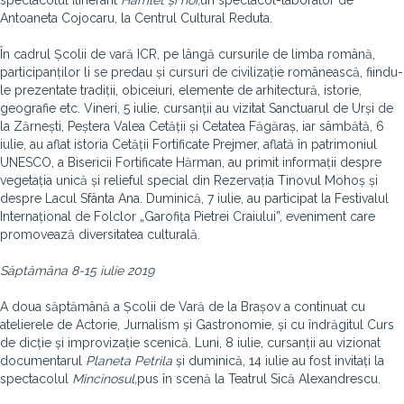
spectacolul itinerant
Hamlet și noi,
un spectacol-laborator de
Antoaneta Cojocaru, la Centrul Cultural Reduta.
În cadrul Școlii de vară ICR, pe lângă cursurile de limba română,
participanților li se predau și cursuri de civilizație românească, fiindu-
le prezentate tradiții, obiceiuri, elemente de arhitectură, istorie,
geografie etc. Vineri, 5 iulie, cursanții au vizitat Sanctuarul de Urși de
la Zărnești, Peștera Valea Cetății și Cetatea Făgăraș, iar sâmbătă, 6
iulie, au aflat istoria Cetății Fortificate Prejmer, aflată în patrimoniul
UNESCO, a Bisericii Fortificate Hărman, au primit informații despre
vegetația unică și relieful special din Rezervația Tinovul Mohoș și
despre Lacul Sfânta Ana. Duminică, 7 iulie, au participat la Festivalul
Internațional de Folclor „Garofița Pietrei Craiului”, eveniment care
promovează diversitatea culturală.
Săptămâna 8-15 iulie 2019
A doua săptămână a Școlii de Vară de la Brașov a continuat cu
atelierele de Actorie, Jurnalism și Gastronomie, și cu îndrăgitul Curs
de dicție și improvizație scenică. Luni, 8 iulie, cursanții au vizionat
documentarul
Planeta Petrila
și duminică, 14 iulie au fost invitați la
spectacolul
Mincinosul,
pus în scenă la Teatrul Sică Alexandrescu.