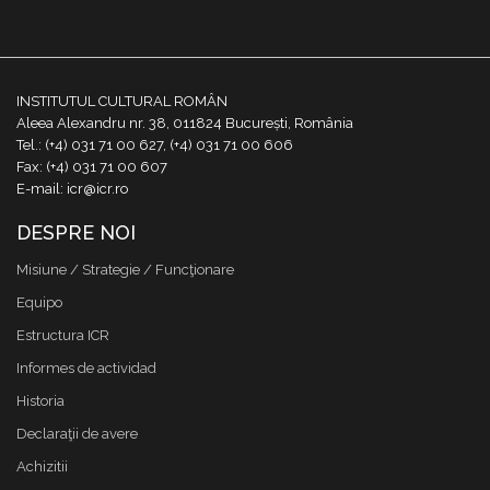
INSTITUTUL CULTURAL ROMÂN
Aleea Alexandru nr. 38, 011824 București, România
Tel.: (+4) 031 71 00 627, (+4) 031 71 00 606
Fax: (+4) 031 71 00 607
E-mail: icr@icr.ro
DESPRE NOI
Misiune / Strategie / Funcţionare
Equipo
Estructura ICR
Informes de actividad
Historia
Declaraţii de avere
Achizitii