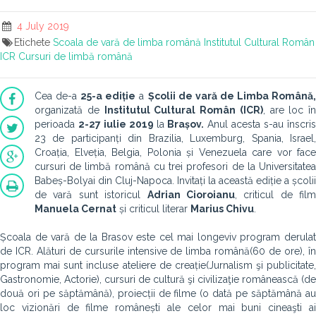
4 July 2019
Etichete
Scoala de vară de limba română
Institutul Cultural Român
ICR
Cursuri de limbă română
Cea de-a
25-a ediție
a
Școlii de vară de Limba Română
organizată de
Institutul Cultural Român (ICR)
, are loc în
perioada
2-27 iulie 2019
la
Brașov.
Anul acesta s-au înscris
23 de participanți din Brazilia, Luxemburg, Spania, Israel,
Croația, Elveția, Belgia, Polonia și Venezuela care vor face
cursuri de limbă română cu trei profesori de la Universitatea
Babeș-Bolyai din Cluj-Napoca. Invitați la această ediție a școlii
de vară sunt istoricul
Adrian Cioroianu
, criticul de film
Manuela Cernat
și criticul literar
Marius Chivu
.
Școala de vară de la Brasov este cel mai longeviv program derulat
de ICR. Alături de cursurile intensive de limba română(60 de ore), în
program mai sunt incluse ateliere de creație(Jurnalism şi publicitate,
Gastronomie, Actorie), cursuri de cultură şi civilizaţie românească (de
două ori pe săptămână), proiecții de filme (o dată pe săptămână au
loc vizionări de filme românești ale celor mai buni cineaşti ai