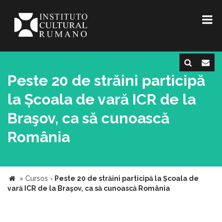
Peste 20 de străini participă
la Școala de vară ICR de la
Braşov, ca să cunoască
România
»
Cursos
›
Peste 20 de străini participă la Școala de
vară ICR de la Braşov, ca să cunoască România