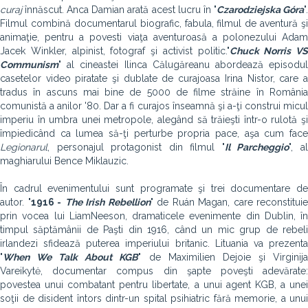
curaj
înnăscut. Anca Damian arată acest lucru în "
Czarodziejska Góra
"
Filmul combină documentarul biografic, fabula, filmul de aventură şi
animaţie, pentru a povesti viaţa aventuroasă a polonezului Adam
Jacek Winkler, alpinist, fotograf şi activist politic."
Chuck Norris VS
Communism
" al cineastei Ilinca Călugăreanu abordează episodul
casetelor video piratate şi dublate de curajoasa Irina Nistor, care a
tradus în ascuns mai bine de 5000 de filme străine în România
comunistă a anilor '80. Dar a fi curajos înseamnă şi a-ţi construi micul
imperiu în umbra unei metropole, alegând să trăieşti într-o rulotă şi
împiedicând ca lumea să-ţi perturbe propria pace, aşa cum face
Legionarul
, personajul protagonist din filmul "
Il Parcheggio
", a
maghiarului Bence Miklauzic.
În cadrul evenimentului sunt programate şi trei documentare de
autor. "
1916 -
The Irish Rebellion
" de Ruán Magan, care reconstituie
prin vocea lui LiamNeeson, dramaticele evenimente din Dublin, în
timpul săptămânii de Paşti din 1916, când un mic grup de rebeli
irlandezi sfidează puterea imperiului britanic. Lituania va prezenta
"
When We Talk About KGB
" de Maximilien Dejoie şi Virginij
Vareikytė, documentar compus din şapte poveşti adevărate:
povestea unui combatant pentru libertate, a unui agent KGB, a unei
soţii de disident întors dintr-un spital psihiatric fără memorie, a unui