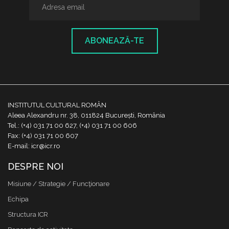
ABONEAZĂ-TE
INSTITUTUL CULTURAL ROMÂN
Aleea Alexandru nr. 38, 011824 București, România
Tel.: (+4) 031 71 00 627, (+4) 031 71 00 606
Fax: (+4) 031 71 00 607
E-mail: icr@icr.ro
DESPRE NOI
Misiune / Strategie / Funcţionare
Echipa
Structura ICR