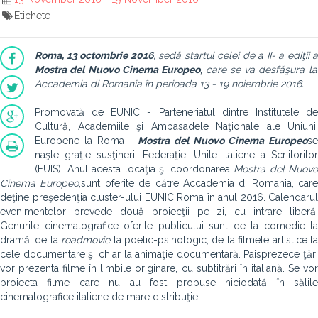
Etichete
Roma, 13 octombrie 2016
, sedă startul celei de a II- a ediţii a
Mostra del Nuovo Cinema Europeo
,
care se va desfăşura la
Accademia di Romania în perioada 13 - 19 noiembrie 2016.
Promovată de EUNIC - Parteneriatul dintre Institutele de
Cultură, Academiile şi Ambasadele Naţionale ale Uniunii
Europene la Roma -
Mostra del Nuovo Cinema Europeo
se
naşte graţie susţinerii Federaţiei Unite Italiene a Scriitorilor
(FUIS). Anul acesta locaţia şi coordonarea
Mostra del Nuovo
Cinema Europeo
,
sunt oferite de către Accademia di Romania, care
deţine preşedenţia cluster-ului EUNIC Roma în anul 2016. Calendarul
evenimentelor prevede două proiecţii pe zi, cu intrare liberă.
Genurile cinematografice oferite publicului sunt de la comedie la
dramă, de la
roadmovie
la poetic-psihologic, de la filmele artistice l
cele documentare şi chiar la animaţie documentară. Paisprezece ţări
vor prezenta filme în limbile originare, cu subtitrări în italiană. Se vor
proiecta filme care nu au fost propuse niciodată în sălile
cinematografice italiene de mare distribuţie.