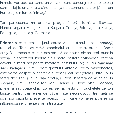
Filmele vor aborda teme universale, care parcurg sentimentele şi
sensibilităţile umane, ale căror nuanţe sunt comune tuturor ţărilor din
Europa şi din lumea întreagă.
Ţări participante (în ordinea programărilor): România, Slovacia,
Irlanda, Ungaria, Franţa, Spania, Bulgaria, Croaţia, Polonia, Italia, Elveţia,
Portugalia, Lituania şi Germania.
Prietenia
este tema în jurul căreia va rula filmul croat
Kauboji
,
regizat de Tomislav Mršić, candidatul croat pentru premiul Oscar
2015. O companie teatrală destrămată, compusă din antieroi, pune în
scenă un spectacol inspirat din filmele western hollywood, care va
deveni în mod neaşteptat metafora destinului lor; în "
Os Gatosnão
Têm Vertigens
", filmul portughezului António-Pedro Vasconcelos
este vorba despre o prietenie autentică dar neînţeleasă între Jó, în
vârstă de 18 ani şi cu o viaţă dificilă, şi Rosa, în vârstă de 70 de ani. În
"
Loreak
", filmul spaniolilor Jon Garaño şi Jose Mari Goenaga,
prietenia, sau poate chiar iubirea, se manifestă prin buchetele de flori
lăsate pentru trei femei de către nişte necunoscuţi: trei vieţi se
schimbă datorită prezenţei acestor flori, care vor avea puterea să
înflorească sentimente şi amintiri uitate.