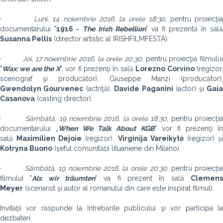
·
Luni, 14 noiembrie 2016, la orele 18:30
, pentru proiecţi
documentarului "
1916 -
The Irish Rebellion
" va fi prezentă în sală
Susanna Pellis
(director artistic al IRISHFILMFESTA).
·
Joi, 17 noiembrie 2016, la orele 20:30
, pentru proiecţia filmului
"
Wax: we are the X
", vor fi prezenţi în sală
Lorezno Corvino
(regizor
scenograf şi producător), Giuseppe Manzi (producător),
Gwendolyn Gourvenec
(actriţă),
Davide Paganini
(actor) şi
Gai
Casanova
(casting director).
·
Sâmbătă, 19 noiembrie 2016, la orele 18:30
, pentru proiecţi
documentarului „
When We Talk About KGB
" vor fi prezenţi î
sală
Maximilien Dejoie
(regizor),
Virginija Vareikytė
(regizor) ş
Kotryna Buono
(şeful comunităţii lituaniene din Milano).
·
Sâmbătă, 19 noiembrie 2016, la orele 20:30
, pentru proiecţi
filmului "
Als wir träumten
" va fi prezent în sală
Clemen
Meyer
(scenarist şi autor al romanului din care este inspirat filmul).
Invitaţii vor răspunde la întrebările publicului şi vor participa la
dezbateri.