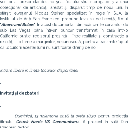
scriitor al presei clandestine şi al fostului său interogator şi a unui
colecţionar de antichităţi, arestat şi dispărut timp de nouă luni. În
sfârşit, elveţianul Nicolas Steiner, specializat în regie în SUA, la
Institutul de Artă San Francisco, propune teza sa de licenţă, filmul
"
Above and Below
". În acest documentar, din adâncimile canalelor d
sub Las Vegas până într-un buncăr transformat în casă într-o
Californie pustie, regizorul prezintă - între realitate şi construcţie a
realităţii - o lume a marginilor, necunoscută, pentru a transmite faptul
că locuitorii acestei lumi nu sunt foarte diferiţi de noi.
Intrare liberă în limita locurilor disponibile.
Invitaţi şi dezbateri:
·
Duminică, 13 noiembrie 2016, la orele 18:30
, pentru proiecţi
filmului
Chuck Norris VS Communism
va fi prezent în sală Da
Chiorean (actor).