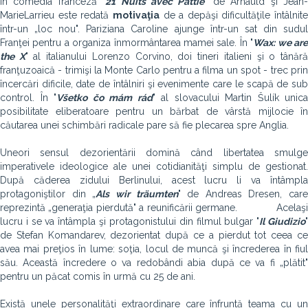
În comedia franceză "
21 Nuits avec Pattie
" de Arnauld şi Jean
MarieLarrieu este redată
motivaţia
de a depăşi dificultăţile întâlnite
într-un „loc nou". Pariziana Caroline ajunge într-un sat din sudul
Franţei pentru a organiza înmormântarea mamei sale. În "
Wax: we ar
the X
" al italianului Lorenzo Corvino, doi tineri italieni şi o tânăr
franţuzoaică - trimişi la Monte Carlo pentru a filma un spot - trec prin
încercări dificile, date de întâlniri şi evenimente care le scapă de sub
control. În "
Všetko čo mám rád
" al slovacului Martin Šulík unica
posibilitate eliberatoare pentru un bărbat de vârstă mijlocie în
căutarea unei schimbări radicale pare să fie plecarea spre Anglia.
Uneori sensul dezorientării domină când libertatea smulge
imperativele ideologice ale unei cotidianităţi simplu de gestionat.
După căderea zidului Berlinului, acest lucru li va întâmpla
protagoniştilor din „
Als wir träumten
" de Andreas Dresen, care
reprezintă „generaţia pierdută" a reunificării germane. Acelaşi
lucru i se va întâmpla şi protagonistului din filmul bulgar "
Il Giudizio
de Stefan Komandarev, dezorientat după ce a pierdut tot ceea ce
avea mai preţios în lume: soţia, locul de muncă şi încrederea în fiul
său. Această încredere o va redobândi abia după ce va fi „plătit"
pentru un păcat comis în urmă cu 25 de ani.
Există unele personalităţi extraordinare care înfruntă teama cu un