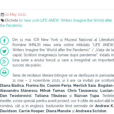
10 May 2021
Etichete
Icr new york
LIFE ANEW. Writers Imagine the World after
the Pandemic
Din 11 mai, ICR New York și Muzeul Național al Literaturii
Române (MNLR) reiau seria online intitulată “LIFE ANEW.
Writers Imagine the World after the Pandemic” / „Viața de la
capăt. Scriitorii imaginează lumea după pandemie”, inițiată în
luna iunie a anului trecut și care a înregistrat un important
succes de public.
Seria de recitaluri literare bilingve se va desfășura în perioada
11 mai – 2 noiembrie 2021, și îi are ca invitați pe scriitorii
Diana Bădica
,
Florina Ilis
,
Cosmin Perța
,
Merlich Saia
,
Bogdan-
Alexandru Stănescu
,
Mihok Tamas
,
Chris Tănăsescu
,
Lucian
Dan Teodorovici
,
Tatiana Țîbuleac
și
Răzvan Țupa
. Textel
inedite, scrise special pentru acest proiect, vor fi citite de autori atât în
română, cât și în engleză, traducerile fiind semnate de
Andrew K
Davidson
,
Carrie Hooper
,
Diana Manole
și
Andreea Scridon
.