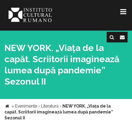
NEW YORK. „Viața de la
capăt. Scriitorii imaginează
lumea după pandemie”
Sezonul II
»
Evenimente
›
Literatură
›
NEW YORK. „Viața de la
capăt. Scriitorii imaginează lumea după pandemie”
Sezonul II