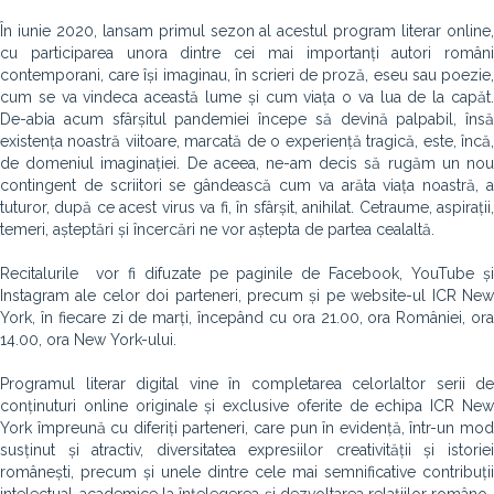
În iunie 2020, lansam primul sezon al acestul program literar online,
cu participarea unora dintre cei mai importanți autori români
contemporani, care își imaginau, în scrieri de proză, eseu sau poezie,
cum se va vindeca această lume și cum viața o va lua de la capăt.
De-abia acum sfârșitul pandemiei începe să devină palpabil, însă
existența noastră viitoare, marcată de o experiență tragică, este, încă,
de domeniul imaginației. De aceea, ne-am decis să rugăm un nou
contingent de scriitori se gândească cum va arăta viața noastră, a
tuturor, după ce acest virus va fi, în sfârșit, anihilat. Cetraume, aspirații,
temeri, așteptări și încercări ne vor aștepta de partea cealaltă.
Recitalurile vor fi difuzate pe paginile de Facebook, YouTube și
Instagram ale celor doi parteneri, precum și pe website-ul ICR New
York, în fiecare zi de marți, începând cu ora 21.00, ora României, ora
14.00, ora New York-ului.
Programul literar digital vine în completarea celorlaltor serii de
conținuturi online originale și exclusive oferite de echipa ICR New
York împreună cu diferiți parteneri, care pun în evidență, într-un mod
susținut și atractiv, diversitatea expresiilor creativității și istoriei
românești, precum și unele dintre cele mai semnificative contribuții