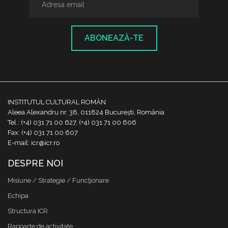
ABONEAZĂ-TE
INSTITUTUL CULTURAL ROMÂN
Aleea Alexandru nr. 38, 011824 București, România
Tel.: (+4) 031 71 00 627, (+4) 031 71 00 606
Fax: (+4) 031 71 00 607
E-mail: icr@icr.ro
DESPRE NOI
Misiune / Strategie / Funcţionare
Echipa
Structura ICR
Rapoarte de activitate