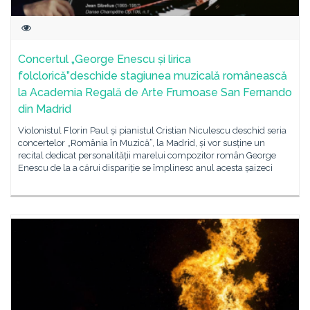
Concertul „George Enescu și lirica
folclorică”deschide stagiunea muzicală românească
la Academia Regală de Arte Frumoase San Fernando
din Madrid
Violonistul Florin Paul și pianistul Cristian Niculescu deschid seria
concertelor „România în Muzică”, la Madrid, și vor susține un
recital dedicat personalității marelui compozitor român George
Enescu de la a cărui dispariție se împlinesc anul acesta șaizeci