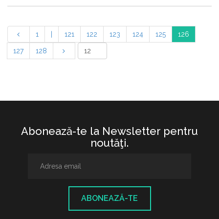
1
|
121
122
123
124
125
126
127
128
Abonează-te la Newsletter pentru
noutăţi.
ABONEAZĂ-TE