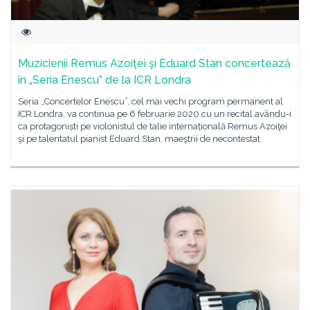
Muzicienii Remus Azoiţei şi Eduard Stan concertează
în „Seria Enescu” de la ICR Londra
Seria „Concertelor Enescu”, cel mai vechi program permanent al
ICR Londra, va continua pe 6 februarie 2020 cu un recital avându-i
ca protagoniști pe violonistul de talie internațională Remus Azoiţei
şi pe talentatul pianist Eduard Stan, maeştrii de necontestat