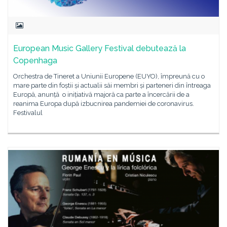
European Music Gallery Festival debutează la
Copenhaga
Orchestra de Tineret a Uniunii Europene (EUYO), împreună cu o
mare parte din foștii și actualii săi membri și parteneri din întreaga
Europă, anunță o inițiativă majoră ca parte a încercării de a
reanima Europa după izbucnirea pandemiei de coronavirus.
Festivalul