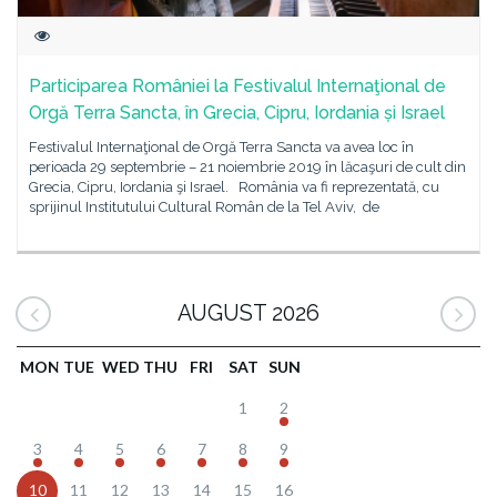
Participarea României la Festivalul Internaţional de
Orgă Terra Sancta, în Grecia, Cipru, Iordania și Israel
Festivalul Internaţional de Orgă Terra Sancta va avea loc în
perioada 29 septembrie – 21 noiembrie 2019 în lăcaşuri de cult din
Grecia, Cipru, Iordania şi Israel. România va fi reprezentată, cu
sprijinul Institutului Cultural Român de la Tel Aviv, de
AUGUST 2026
MON
TUE
WED
THU
FRI
SAT
SUN
1
2
3
4
5
6
7
8
9
10
11
12
13
14
15
16