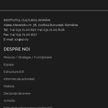
INSTITUTUL CULTURAL ROMÂN
Aleea Alexandru nr. 38, 011824 București, România
Tel.: (+4) 031 71 00 627, (+4) 031 71 00 606
Fax: (+4) 031 71 00 607
E-mail: icr@icr.ro
DESPRE NOI
Misiune / Strategie / Funcţionare
Equipo
Estructura ICR
Informes de actividad
Historia
Declaraţii de avere
Achizitii
Nota de fundamentare cladire ICR