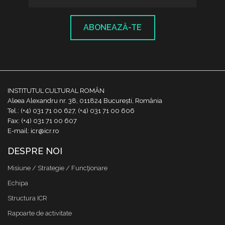
ABONEAZĂ-TE
INSTITUTUL CULTURAL ROMÂN
Aleea Alexandru nr. 38, 011824 București, România
Tel.: (+4) 031 71 00 627, (+4) 031 71 00 606
Fax: (+4) 031 71 00 607
E-mail: icr@icr.ro
DESPRE NOI
Misiune / Strategie / Funcţionare
Echipa
Structura ICR
Rapoarte de activitate