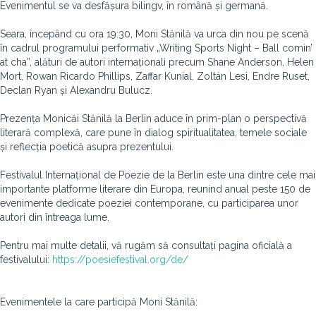
Evenimentul se va desfășura bilingv, în română și germană.
Seara, începând cu ora 19:30, Moni Stănilă va urca din nou pe scenă
în cadrul programului performativ „Writing Sports Night – Ball comin’
at cha”, alături de autori internaționali precum Shane Anderson, Helen
Mort, Rowan Ricardo Phillips, Zaffar Kunial, Zoltán Lesi, Endre Ruset,
Declan Ryan și Alexandru Bulucz.
Prezența Monicăi Stănilă la Berlin aduce în prim-plan o perspectivă
literară complexă, care pune în dialog spiritualitatea, temele sociale
și reflecția poetică asupra prezentului.
Festivalul Internațional de Poezie de la Berlin este una dintre cele mai
importante platforme literare din Europa, reunind anual peste 150 de
evenimente dedicate poeziei contemporane, cu participarea unor
autori din întreaga lume.
Pentru mai multe detalii, vă rugăm să consultați pagina oficială a
festivalului:
https://poesiefestival.org/de/
Evenimentele la care participă Moni Stănilă: