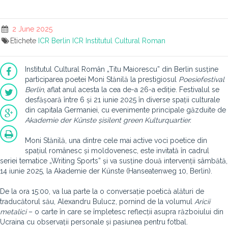
2 June 2025
Etichete
ICR Berlin
ICR
Institutul Cultural Roman
Institutul Cultural Român „Titu Maiorescu” din Berlin susține
participarea poetei Moni Stănilă la prestigiosul
Poesiefestival
Berlin
, aflat anul acesta la cea de-a 26-a ediție. Festivalul se
desfășoară între 6 și 21 iunie 2025 în diverse spații culturale
din capitala Germaniei, cu evenimente principale găzduite de
Akademie der Künste
și
silent green Kulturquartier
.
Moni Stănilă, una dintre cele mai active voci poetice din
spațiul românesc și moldovenesc, este invitată în cadrul
seriei tematice „Writing Sports” și va susține două intervenții sâmbătă,
14 iunie 2025, la Akademie der Künste (Hanseatenweg 10, Berlin).
De la ora 15:00, va lua parte la o conversație poetică alături de
traducătorul său, Alexandru Bulucz, pornind de la volumul
Aricii
metalici
– o carte în care se împletesc reflecții asupra războiului din
Ucraina cu observații personale și pasiunea pentru fotbal.