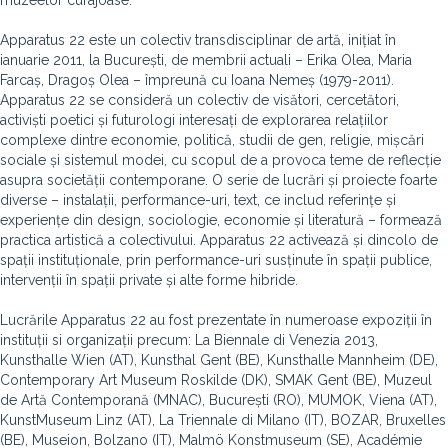
muzeelor curajoase.
Apparatus 22 este un colectiv transdisciplinar de artă, inițiat în
ianuarie 2011, la București, de membrii actuali – Erika Olea, Maria
Farcaș, Dragoș Olea – împreună cu Ioana Nemeș (1979-2011).
Apparatus 22 se consideră un colectiv de visători, cercetători,
activiști poetici și futurologi interesați de explorarea relațiilor
complexe dintre economie, politică, studii de gen, religie, mișcări
sociale și sistemul modei, cu scopul de a provoca teme de reflecție
asupra societății contemporane. O serie de lucrări și proiecte foarte
diverse – instalații, performance-uri, text, ce includ referințe și
experiențe din design, sociologie, economie și literatură – formează
practica artistică a colectivului. Apparatus 22 activează și dincolo de
spații instituționale, prin performance-uri susținute în spații publice,
intervenții în spații private și alte forme hibride.
Lucrările Apparatus 22 au fost prezentate în numeroase expoziții în
instituții si organizații precum: La Biennale di Venezia 2013,
Kunsthalle Wien (AT), Kunsthal Gent (BE), Kunsthalle Mannheim (DE),
Contemporary Art Museum Roskilde (DK), SMAK Gent (BE), Muzeul
de Artă Contemporană (MNAC), București (RO), MUMOK, Viena (AT),
KunstMuseum Linz (AT), La Triennale di Milano (IT), BOZAR, Bruxelles
(BE), Museion, Bolzano (IT), Malmö Konstmuseum (SE), Académie