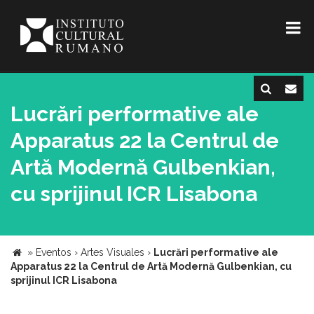
Lucrări performative ale
Apparatus 22 la Centrul de
Artă Modernă Gulbenkian,
cu sprijinul ICR Lisabona
»
Eventos
›
Artes Visuales
›
Lucrări performative ale
Apparatus 22 la Centrul de Artă Modernă Gulbenkian, cu
sprijinul ICR Lisabona