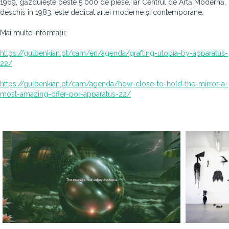
1969, găzduiește peste 5 000 de piese, iar Centrul de Artă Modernă,
deschis în 1983, este dedicat artei moderne și contemporane.
Mai multe informații:
https://gulbenkian.pt/cam/en/agenda/grafting-utopia-by-apparatus-
22/
https://gulbenkian.pt/cam/agenda/how-close-to-hold-the-mirror-a-
most-amazing-offer-por-apparatus-22/