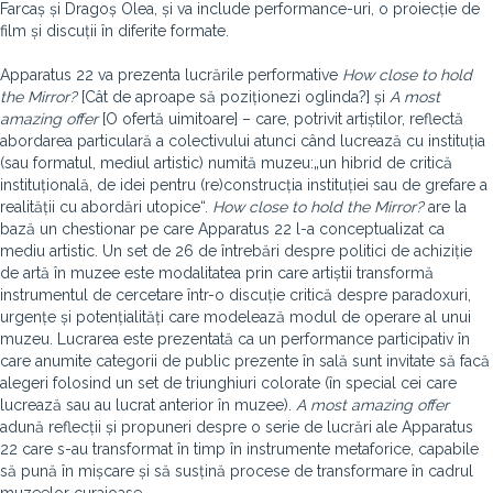
Farcaș și Dragoș Olea, și va include performance-uri, o proiecție de
film și discuții în diferite formate.
Apparatus 22 va prezenta lucrările performative
How close to hold
the Mirror?
[Cât de aproape să poziționezi oglinda?] și
A most
amazing offer
[O ofertă uimitoare] – care, potrivit artiștilor, reflectă
abordarea particulară a colectivului atunci când lucrează cu instituția
(sau formatul, mediul artistic) numită muzeu:„un hibrid de critică
instituțională, de idei pentru (re)construcția instituției sau de grefare a
realității cu abordări utopice“.
How close to hold the Mirror?
are la
bază un chestionar pe care Apparatus 22 l-a conceptualizat ca
mediu artistic. Un set de 26 de întrebări despre politici de achiziție
de artă în muzee este modalitatea prin care artiștii transformă
instrumentul de cercetare într-o discuție critică despre paradoxuri,
urgențe și potențialități care modelează modul de operare al unui
muzeu. Lucrarea este prezentată ca un performance participativ în
care anumite categorii de public prezente în sală sunt invitate să facă
alegeri folosind un set de triunghiuri colorate (în special cei care
lucrează sau au lucrat anterior în muzee).
A most amazing offer
adună reflecții și propuneri despre o serie de lucrări ale Apparatus
22 care s-au transformat în timp în instrumente metaforice, capabile
să pună în mișcare și să susțină procese de transformare în cadrul