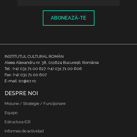
ABONEAZĂ-TE
INSTITUTUL CULTURAL ROMÂN
Aleea Alexandru nr. 38, 011824 București, România
Tel.: (+4) 031 71 00 627, (+4) 031 71 00 606
Fax: (+4) 031 71 00 607
E-mail: icr@icr.ro
DESPRE NOI
Misiune / Strategie / Funcţionare
Equipo
Estructura ICR
Informes de actividad