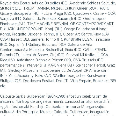
Royale des Beaux-Arts de Bruxelles (BE), Akademie Schloss Solitude,
Stuttgart (DE), TRIUMF AMIRIA. Muzeul Culturii Queer (RO), TRAFO
Gallery, Budapesta (HU), Futura, Praga (CZ), Ujazdowski Castle – CCA,
Varșovia (PL), Salonul de Proiecte, București (RO), Onomatopee
Eindhoven (NL), TIME MACHINE BIENNIAL OF CONTEMPORARY ART,
D-0 ARK UNDERGROUND, Konji (BIH), Osage Foundation (Hong
Kong), Progetto Diogene, Torino, (IT), Closer Art Centre, Kiev (UA),
CIAP, Hasselt (BE), Barriera, Torino (IT), Kunsthalle BEGA, Timișoara
(RO), Suprainfinit Gallery, București (RO), Galeria de Arta
Contemporană a Muzeului Brukenthal, Sibiu (RO), GALLLERIAPIÙ,
Bolonia (IT), Lateral ArtSpace, Cluj (RO), Survival Kit festival, LCCA
Riga (LV), Autostrada Bienniale Prizren (XK), CIVA Brussels (BE),
performance și intervenții la MAK, Viena (AT), Steirischer Herbst, Graz
(AT), Stedelijk Museum în cooperare cu De Appel CP Amsterdam,
(NL), Yarat Academy, Baku (AZ), Württembergischer Kunstverein
Stuttgart (DE), Drodesera Festival, Dro (IT), Villa Empain, Bruxelles (BE)
etc.
Calouste Sarkis Gulbenkian (1869-1955) a fost un celebru om de
afaceri și filantrop de origine armeană, cunoscut amator de artă. În
1956 a fost creată Fundația Gulbenkian, importantă organizație
culturală din Portugalia. Muzeul Calouste Gulbenkian, inaugurat în