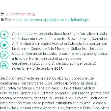
4 December 2025
Etichete
Icr
Icr lisabona
Apparatus 22
Institution(ing)s
Apparatus 22 va prezenta două lucrări performative, în data
de 6 decembrie 2025, între orele 18:00-20:00, la Centrul de
Artă Modernă din cadrul Fundației Calouste Gulbenkian din
Lisabona – Centro de Arte Moderna Gulbenkian. Institutul
Cultural Român de la Lisabona susține participarea grupului
artistic din România în cadrul proiectului de
cercetare „Institution(ing)s“, desfășurat în perioada 10
noiembrie – 8 decembrie 2025.
„Institution(ing)sˮ este un proiect colaborativ, coordonat de
curatoarea și cercetătoarea Luísa Santos (profesor asistent la
Facultatea de Științe Umane din cadrul Universității Catolice
Portugheze), împreună cu diferite organizații din Europa, printre care
rețeaua românească tranzit.ro, cu sediul la Iași. Proiectul include un
eveniment pe tema noilor practici instituționale în muzee, la care a
fost invitat și grupul artistic Apparatus 22, format din Erika Olea, Maria