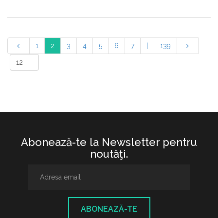
1
2
3
4
5
6
7
|
139
Abonează-te la Newsletter pentru
noutăţi.
ABONEAZĂ-TE