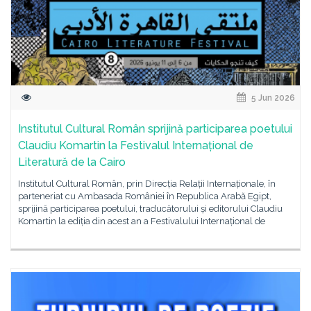
5 Jun 2026
Institutul Cultural Român sprijină participarea poetului
Claudiu Komartin la Festivalul Internațional de
Literatură de la Cairo
Institutul Cultural Român, prin Direcția Relații Internaționale, în
parteneriat cu Ambasada României în Republica Arabă Egipt,
sprijină participarea poetului, traducătorului și editorului Claudiu
Komartin la ediția din acest an a Festivalului Internațional de