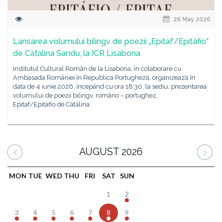
26 May 2026
Lansarea volumului bilingv de poezii „Epitaf/Epitáfio”
de Cătălina Sandu, la ICR Lisabona
Institutul Cultural Român de la Lisabona, în colaborare cu
Ambasada României în Republica Portugheză, organizează în
data de 4 iunie 2026, începând cu ora 18:30, la sediu, prezentarea
volumului de poezii bilingv, româno – portughez,
Epitaf/Epitáfio de Cătălina
AUGUST 2026
MON
TUE
WED
THU
FRI
SAT
SUN
1
2
3
4
5
6
7
8
9