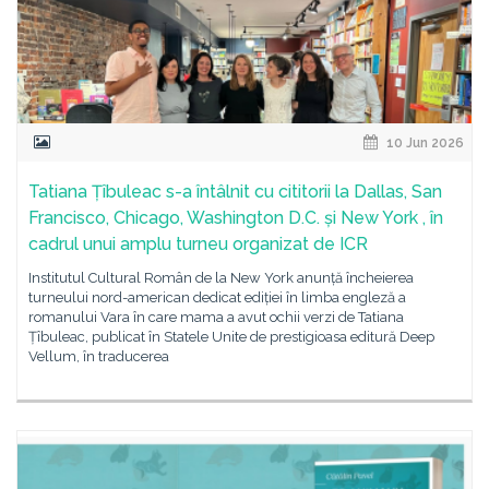
10 Jun 2026
Tatiana Țîbuleac s-a întâlnit cu cititorii la Dallas, San
Francisco, Chicago, Washington D.C. și New York , în
cadrul unui amplu turneu organizat de ICR
Institutul Cultural Român de la New York anunță încheierea
turneului nord-american dedicat ediției în limba engleză a
romanului Vara în care mama a avut ochii verzi de Tatiana
Țîbuleac, publicat în Statele Unite de prestigioasa editură Deep
Vellum, în traducerea