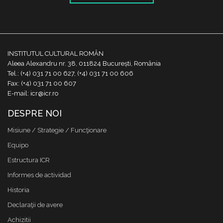
INSTITUTUL CULTURAL ROMÂN
Aleea Alexandru nr. 38, 011824 București, România
Tel.: (+4) 031 71 00 627, (+4) 031 71 00 606
Fax: (+4) 031 71 00 607
E-mail: icr@icr.ro
DESPRE NOI
Misiune / Strategie / Funcţionare
Equipo
Estructura ICR
Informes de actividad
Historia
Declaraţii de avere
Achizitii