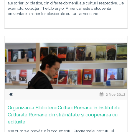
ale scrierilor clasice, din diferite domenii, ale culturii respective. De
exemplu, colecția „The Library of America” este o elocventă
prezentare a scrierilor clasice ale culturii americane.
2 Nov 2012
Organizarea Bibliotecii Culturii Române în Institutele
Culturale Române din străinătate și cooperarea cu
editurile
Așa cum s-a prevăzut în documentul Programele Institutului