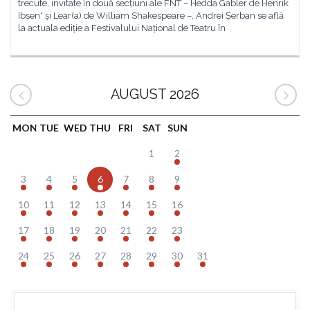
trecute, invitate în două secțiuni ale FNT – Hedda Gabler de Henrik
Ibsen* și Lear(a) de William Shakespeare –, Andrei Șerban se află
la actuala ediție a Festivalului Național de Teatru în
AUGUST 2026
MON
TUE
WED
THU
FRI
SAT
SUN
1
2
3
4
5
6
7
8
9
10
11
12
13
14
15
16
17
18
19
20
21
22
23
24
25
26
27
28
29
30
31