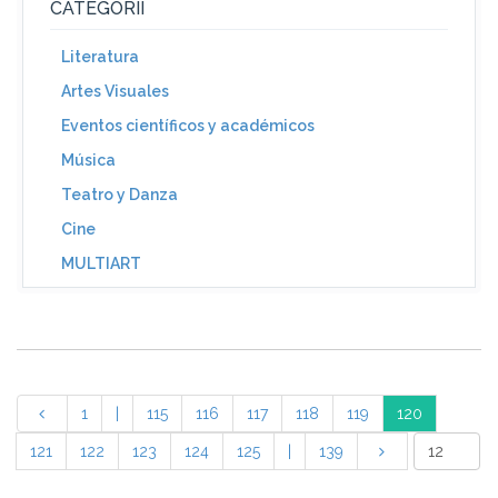
CATEGORII
Literatura
Artes Visuales
Eventos científicos y académicos
Música
Teatro y Danza
Cine
MULTIART
1
|
115
116
117
118
119
120
121
122
123
124
125
|
139