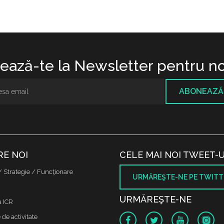
ază-te la Newsletter pentru no
ABONEAZĂ
RE NOI
CELE MAI NOI TWEET-U
/ Strategie / Funcţionare
URMĂREŞTE-NE PE TWITT
URMĂREŞTE-NE
a ICR
de activitate