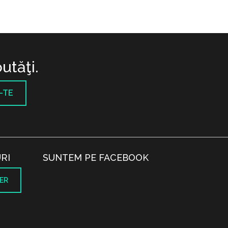
utăţi.
-TE
RI
SUNTEM PE FACEBOOK
ER