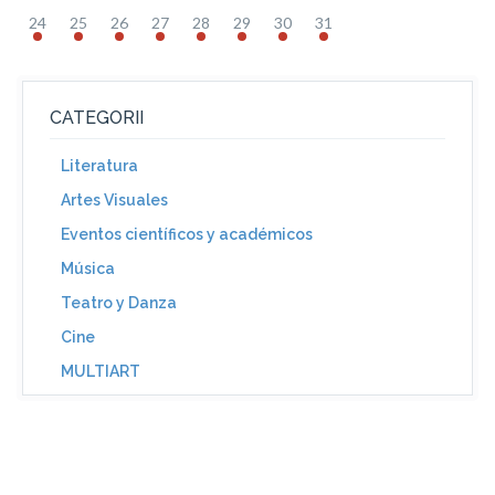
24
25
26
27
28
29
30
31
CATEGORII
Literatura
Artes Visuales
Eventos científicos y académicos
Música
Teatro y Danza
Cine
MULTIART