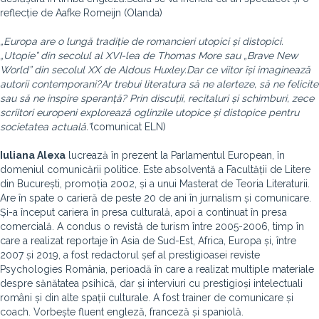
reflecție de Aafke Romeijn (Olanda)
„Europa are o lungă tradiție de romancieri utopici și distopici.
„Utopie” din secolul al XVI-lea de Thomas More sau „Brave New
World” din secolul XX de Aldous Huxley.
Dar ce viitor își imaginează
autorii contemporani?
Ar trebui literatura să ne alerteze, să ne felicite
sau să ne inspire speranță? Prin discuții, recitaluri și schimburi, zece
scriitori europeni explorează oglinzile utopice și distopice pentru
societatea actuală.”
(comunicat ELN)
Iuliana Alexa
lucrează în prezent la Parlamentul European, în
domeniul comunicării politice. Este absolventă a Facultății de Litere
din București, promoția 2002, și a unui Masterat de Teoria Literaturii.
Are în spate o carieră de peste 20 de ani în jurnalism și comunicare.
Și-a început cariera în presa culturală, apoi a continuat în presa
comercială. A condus o revistă de turism între 2005-2006, timp în
care a realizat reportaje în Asia de Sud-Est, Africa, Europa și, între
2007 și 2019, a fost redactorul șef al prestigioasei reviste
Psychologies România, perioadă în care a realizat multiple materiale
despre sănătatea psihică, dar și interviuri cu prestigioși intelectuali
români și din alte spații culturale. A fost trainer de comunicare și
coach. Vorbește fluent engleză, franceză și spaniolă.