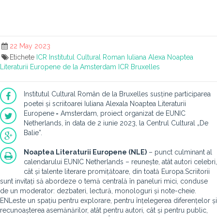
22 May 2023
Etichete
ICR
Institutul Cultural Roman
Iuliana Alexa
Noaptea
Literaturii Europene de la Amsterdam
ICR Bruxelles
Institutul Cultural Român de la Bruxelles susține participarea
poetei și scriitoarei Iuliana Alexa
la Noaptea Literaturii
Europene
-
Amsterdam, proiect organizat de EUNIC
Netherlands, în data de 2 iunie 2023, la Centrul Cultural „De
Balie”.
Noaptea Literaturii Europene (NLE)
– punct culminant al
calendarului EUNIC Netherlands – reunește, atât autori celebri,
cât și talente literare promițătoare, din toată Europa.Scriitorii
sunt invitați să abordeze o temă centrală în paneluri mici, conduse
de un moderator: dezbateri, lectură, monologuri și note-cheie.
ENLeste un spațiu pentru explorare, pentru înțelegerea diferențelor și
recunoașterea asemănărilor, atât pentru autori, cât și pentru public,