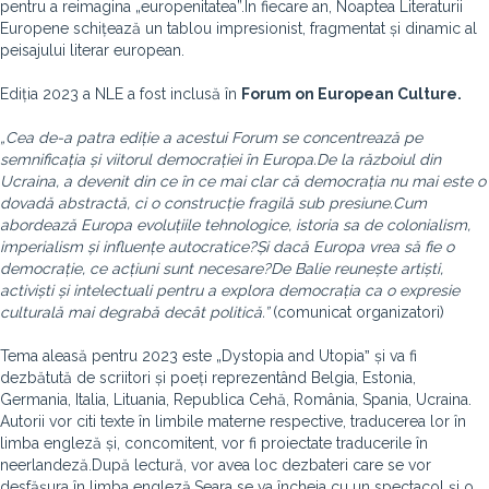
pentru a reimagina „europenitatea”.În fiecare an, Noaptea Literaturii
Europene schițează un tablou impresionist, fragmentat și dinamic al
peisajului literar european.
Ediția 2023 a NLE a fost inclusă în
Forum on European Culture.
„Cea de-a patra ediție a acestui Forum se concentrează pe
semnificația și viitorul democrației în Europa.
De la războiul din
Ucraina, a devenit din ce în ce mai clar că democrația nu mai este o
dovadă abstractă, ci o construcție fragilă sub presiune.
Cum
abordează Europa evoluțiile tehnologice, istoria sa de colonialism,
imperialism și influențe autocratice?
Și dacă Europa vrea să fie o
democrație, ce acțiuni sunt necesare?
De Balie reunește artiști,
activiști și intelectuali pentru a explora democrația ca o expresie
culturală mai degrabă decât politică.”
(comunicat organizatori)
Tema aleasă pentru 2023 este „Dystopia and Utopiaˮ și va fi
dezbătută de scriitori și poeți reprezentând Belgia, Estonia,
Germania, Italia, Lituania, Republica Cehă, România, Spania, Ucraina.
Autorii vor citi texte în limbile materne respective, traducerea lor în
limba engleză și, concomitent, vor fi proiectate traducerile în
neerlandeză.După lectură, vor avea loc dezbateri care se vor
desfășura în limba engleză.Seara se va încheia cu un spectacol și o