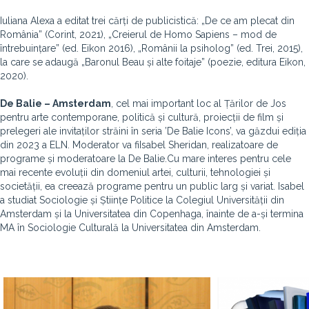
Iuliana Alexa a editat trei cărți de publicistică: „De ce am plecat din
România” (Corint, 2021), „Creierul de Homo Sapiens – mod de
întrebuințare” (ed. Eikon 2016), „Românii la psiholog” (ed. Trei, 2015),
la care se adaugă „Baronul Beau și alte foitaje” (poezie, editura Eikon,
2020).
De Balie – Amsterdam
, cel mai important loc al Țărilor de Jos
pentru arte contemporane, politică și cultură, proiecții de film și
prelegeri ale invitaților străini în seria ’De Balie Icons’, va găzdui ediția
din 2023 a ELN. Moderator va fiIsabel Sheridan, realizatoare de
programe și moderatoare la De Balie.Cu mare interes pentru cele
mai recente evoluții din domeniul artei, culturii, tehnologiei și
societății, ea creează programe pentru un public larg și variat. Isabel
a studiat Sociologie și Științe Politice la Colegiul Universității din
Amsterdam și la Universitatea din Copenhaga, înainte de a-și termina
MA în Sociologie Culturală la Universitatea din Amsterdam.