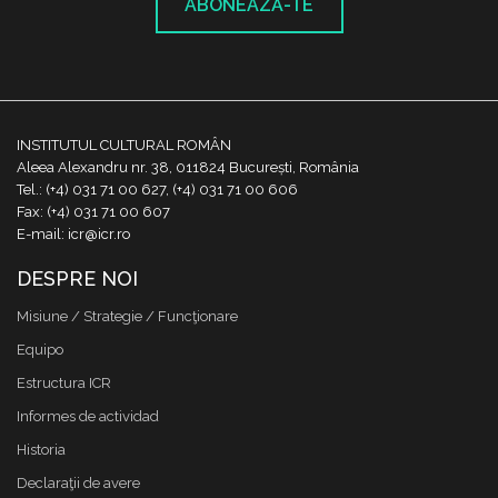
ABONEAZĂ-TE
INSTITUTUL CULTURAL ROMÂN
Aleea Alexandru nr. 38, 011824 București, România
Tel.: (+4) 031 71 00 627, (+4) 031 71 00 606
Fax: (+4) 031 71 00 607
E-mail: icr@icr.ro
DESPRE NOI
Misiune / Strategie / Funcţionare
Equipo
Estructura ICR
Informes de actividad
Historia
Declaraţii de avere