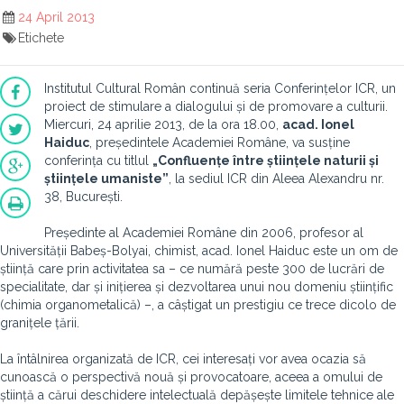
24 April 2013
Etichete
Institutul Cultural Român continuă seria Conferințelor ICR, un
proiect de stimulare a dialogului și de promovare a culturii.
Miercuri, 24 aprilie 2013, de la ora 18.00,
acad. Ionel
Haiduc
, președintele Academiei Române, va susține
conferința cu titlul
„Confluențe între științele naturii și
științele umaniste”
, la sediul ICR din Aleea Alexandru nr.
38, București.
Președinte al Academiei Române din 2006, profesor al
Universității Babeș-Bolyai, chimist, acad. Ionel Haiduc este un om de
știință care prin activitatea sa – ce numără peste 300 de lucrări de
specialitate, dar și inițierea și dezvoltarea unui nou domeniu științific
(chimia organometalică) –, a câștigat un prestigiu ce trece dicolo de
granițele țării.
La întâlnirea organizată de ICR, cei interesați vor avea ocazia să
cunoască o perspectivă nouă și provocatoare, aceea a omului de
știință a cărui deschidere intelectuală depășește limitele tehnice ale