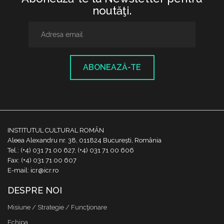
noutăţi.
ABONEAZĂ-TE
INSTITUTUL CULTURAL ROMÂN
Aleea Alexandru nr. 38, 011824 București, România
Tel.: (+4) 031 71 00 627, (+4) 031 71 00 606
Fax: (+4) 031 71 00 607
E-mail: icr@icr.ro
DESPRE NOI
Misiune / Strategie / Funcţionare
Echipa