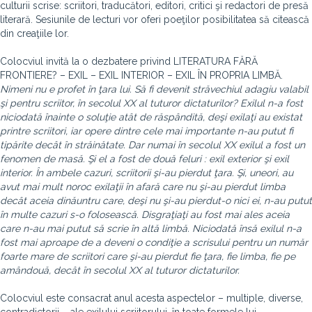
culturii scrise: scriitori, traducători, editori, critici şi redactori de presă
literară. Sesiunile de lecturi vor oferi poeţilor posibilitatea să citească
din creaţiile lor.
Colocviul invită la o dezbatere privind LITERATURA FĂRĂ
FRONTIERE? – EXIL – EXIL INTERIOR – EXIL ÎN PROPRIA LIMBĂ.
Nimeni nu e profet în ţara lui. Să fi devenit străvechiul adagiu valabil
şi pentru scriitor, în secolul XX al tuturor dictaturilor? Exilul n-a fost
niciodată înainte o soluţie atât de răspândită, deşi exilaţi au existat
printre scriitori, iar opere dintre cele mai importante n-au putut fi
tipărite decât în străinătate. Dar numai în secolul XX exilul a fost un
fenomen de masă. Şi el a fost de două feluri : exil exterior şi exil
interior. În ambele cazuri, scriitorii şi-au pierdut ţara. Şi, uneori, au
avut mai mult noroc exilaţii în afară care nu şi-au pierdut limba
decât aceia dinăuntru care, deşi nu şi-au pierdut-o nici ei, n-au putut
în multe cazuri s-o folosească. Disgraţiaţi au fost mai ales aceia
care n-au mai putut să scrie în altă limbă. Niciodată însă exilul n-a
fost mai aproape de a deveni o condiţie a scrisului pentru un număr
foarte mare de scriitori care şi-au pierdut fie ţara, fie limba, fie pe
amândouă, decât în secolul XX al tuturor dictaturilor.
Colocviul este consacrat anul acesta aspectelor – multiple, diverse,