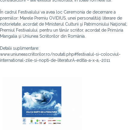
contradictorii – ale exilului scriitorului, în toate formele lui.
În cadrul Festivalului va avea loc Ceremonia de decernare a
premiilor: Marele Premiu OVIDIUS, unei personalităţi literare de
notorietate, acordat de Ministerul Culturii şi Patrimoniului Naţional;
Premiul Festivalului, pentru un tânăr scriitor, acordat de Primăria
Mangalia şi Uniunea Scriitorilor din România.
Detalii suplimentare:
www.uniuneascriitorilor.ro/noutati.php#festivalul-si-colocviul-
international-zile-si-nopti-de-literaturĂ-editia-a-x-a,-2011