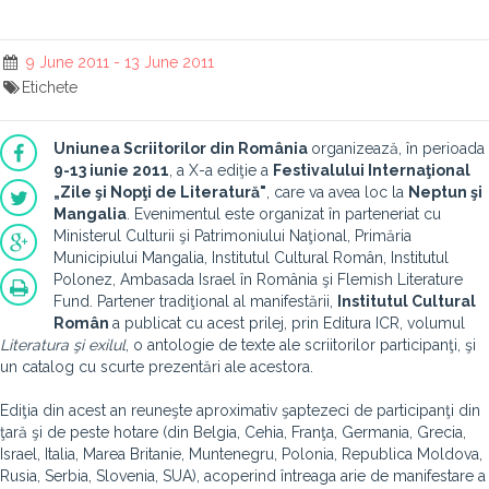
9 June 2011 - 13 June 2011
Etichete
Uniunea Scriitorilor din România
organizează, în perioada
9-13 iunie 2011
, a X-a ediţie a
Festivalului Internaţional
„Zile şi Nopţi de Literatură"
, care va avea loc la
Neptun şi
Mangalia
. Evenimentul este organizat în parteneriat cu
Ministerul Culturii şi Patrimoniului Naţional, Primăria
Municipiului Mangalia, Institutul Cultural Român, Institutul
Polonez, Ambasada Israel în România şi Flemish Literature
Fund. Partener tradiţional al manifestării,
Institutul Cultural
Român
a publicat cu acest prilej, prin Editura ICR, volumul
Literatura şi exilul
, o antologie de texte ale scriitorilor participanţi, şi
un catalog cu scurte prezentări ale acestora.
Ediţia din acest an reuneşte aproximativ şaptezeci de participanţi din
ţară şi de peste hotare (din Belgia, Cehia, Franţa, Germania, Grecia,
Israel, Italia, Marea Britanie, Muntenegru, Polonia, Republica Moldova,
Rusia, Serbia, Slovenia, SUA), acoperind întreaga arie de manifestare a