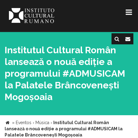
Institutul Cultural Român
lansează o nouă ediție a
programului #ADMUSICAM
la Palatele Brâncovenești
Mogoșoaia
»
Eventos
›
Música
›
Institutul Cultural Român
lansează o nouă ediție a programului #ADMUSICAM la
Palatele Brâncovenești Mogoșoaia