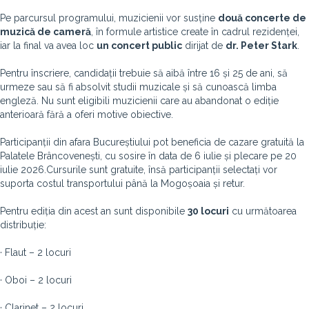
Pe parcursul programului, muzicienii vor susține
două concerte de
muzică de cameră
, în formule artistice create în cadrul rezidenței,
iar la final va avea loc
un concert public
dirijat de
dr. Peter Stark
.
Pentru înscriere, candidații trebuie să aibă între 16 și 25 de ani, să
urmeze sau să fi absolvit studii muzicale și să cunoască limba
engleză. Nu sunt eligibili muzicienii care au abandonat o ediție
anterioară fără a oferi motive obiective.
Participanții din afara Bucureștiului pot beneficia de cazare gratuită la
Palatele Brâncovenești, cu sosire în data de 6 iulie și plecare pe 20
iulie 2026.Cursurile sunt gratuite, însă participanții selectați vor
suporta costul transportului până la Mogoșoaia și retur.
Pentru ediția din acest an sunt disponibile
30 locuri
cu următoarea
distribuție:
· Flaut – 2 locuri
· Oboi – 2 locuri
· Clarinet – 2 locuri