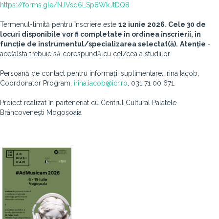
https://forms.gle/NJVsd6LSp8WkJtDQ8
Termenul-limită pentru înscriere este
12 iunie 2026
.
Cele 30 de
locuri disponibile vor fi completate în ordinea înscrierii, în
funcție de instrumentul/specializarea selectat(ă).
Atenție
-
ace(a)sta trebuie să corespundă cu cel/cea a studiilor.
Persoană de contact pentru informații suplimentare: Irina Iacob,
Coordonator Program,
irina.iacob@icr.ro
, 031 71 00 671.
Proiect realizat în parteneriat cu Centrul Cultural Palatele
Brâncovenești Mogoșoaia