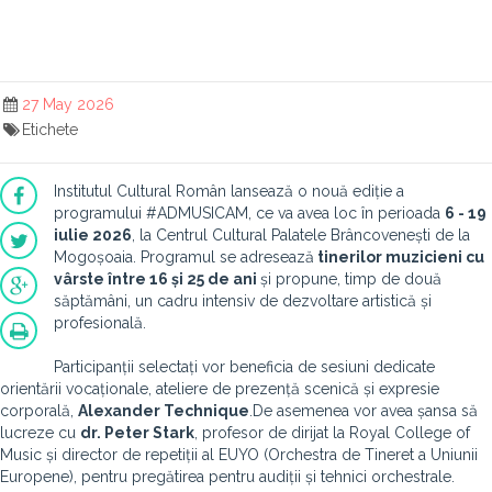
27 May 2026
Etichete
Institutul Cultural Român lansează o nouă ediție a
programului #ADMUSICAM, ce va avea loc în perioada
6 - 19
iulie 2026
, la Centrul Cultural Palatele Brâncovenești de la
Mogoșoaia. Programul se adresează
tinerilor muzicieni cu
vârste între 16 și 25 de ani
și propune, timp de două
săptămâni, un cadru intensiv de dezvoltare artistică și
profesională.
Participanții selectați vor beneficia de sesiuni dedicate
orientării vocaționale, ateliere de prezență scenică și expresie
corporală,
Alexander Technique
.De asemenea vor avea șansa să
lucreze cu
dr. Peter Stark
, profesor de dirijat la Royal College of
Music și director de repetiții al EUYO (Orchestra de Tineret a Uniunii
Europene), pentru pregătirea pentru audiții și tehnici orchestrale.