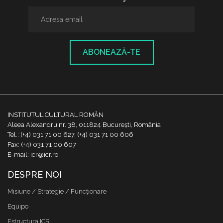
ABONEAZĂ-TE
INSTITUTUL CULTURAL ROMÂN
Aleea Alexandru nr. 38, 011824 București, România
Tel.: (+4) 031 71 00 627, (+4) 031 71 00 606
Fax: (+4) 031 71 00 607
E-mail: icr@icr.ro
DESPRE NOI
Misiune / Strategie / Funcţionare
Equipo
Estructura ICR