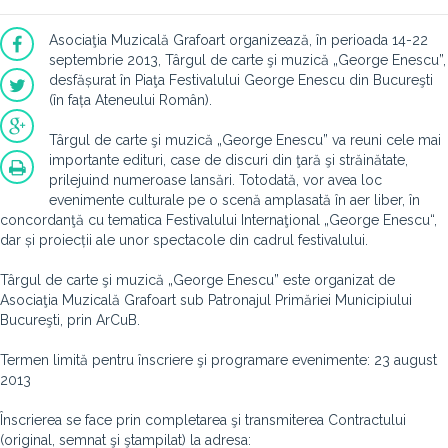
Asociaţia Muzicală Grafoart organizează, în perioada 14-22
septembrie 2013, Târgul de carte şi muzică „George Enescu”,
desfășurat în Piaţa Festivalului George Enescu din Bucureşti
(în fața Ateneului Român).
Târgul de carte şi muzică „George Enescu” va reuni cele mai
importante edituri, case de discuri din ţară şi străinătate,
prilejuind numeroase lansări. Totodată, vor avea loc
evenimente culturale pe o scenă amplasată în aer liber, în
concordanţă cu tematica Festivalului Internaţional „George Enescu“,
dar și proiecții ale unor spectacole din cadrul festivalului.
Târgul de carte şi muzică „George Enescu” este organizat de
Asociaţia Muzicală Grafoart sub Patronajul Primăriei Municipiului
Bucureşti, prin ArCuB.
Termen limită pentru înscriere şi programare evenimente: 23 august
2013
Înscrierea se face prin completarea şi transmiterea Contractului
(original, semnat şi ştampilat) la adresa: