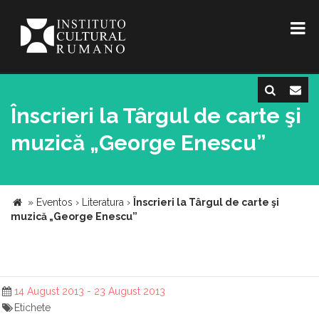
Înscrieri la Târgul de carte şi
muzică „George Enescu”
»
Eventos
›
Literatura
›
Înscrieri la Târgul de carte şi
muzică „George Enescu”
14 August 2013 - 23 August 2013
Etichete