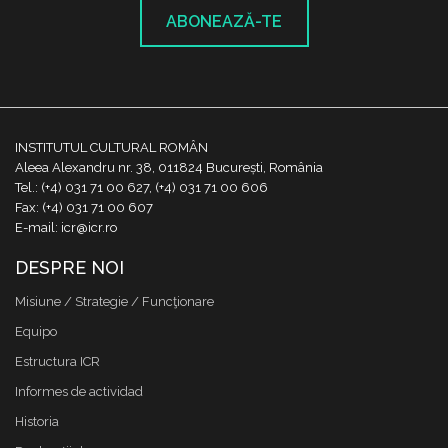
ABONEAZĂ-TE
INSTITUTUL CULTURAL ROMÂN
Aleea Alexandru nr. 38, 011824 București, România
Tel.: (+4) 031 71 00 627, (+4) 031 71 00 606
Fax: (+4) 031 71 00 607
E-mail: icr@icr.ro
DESPRE NOI
Misiune / Strategie / Funcţionare
Equipo
Estructura ICR
Informes de actividad
Historia