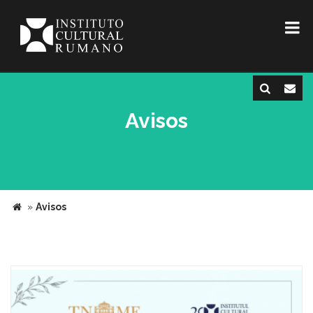
Avisos
»
Avisos