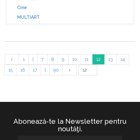
Cine
MULTIART
1
|
7
8
9
10
11
12
13
14
15
16
17
|
90
Abonează-te la Newsletter pentru
noutăţi.