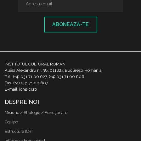
ABONEAZĂ-TE
INSTITUTUL CULTURAL ROMÂN
Aleea Alexandru nr. 38, 011824 București, România
Tel.: (+4) 031 71 00 627, (+4) 031 71 00 606
Fax: (+4) 031 71 00 607
E-mail: icr@icr.ro
DESPRE NOI
Misiune / Strategie / Funcţionare
Equipo
Estructura ICR
Informes de actividad