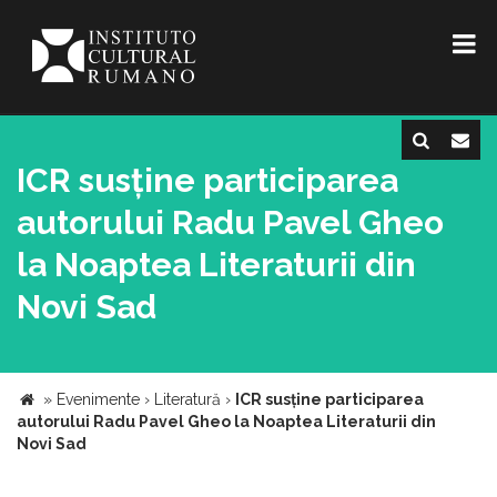
ICR susține participarea
autorului Radu Pavel Gheo
la Noaptea Literaturii din
Novi Sad
»
Evenimente
›
Literatură
›
ICR susține participarea
autorului Radu Pavel Gheo la Noaptea Literaturii din
Novi Sad