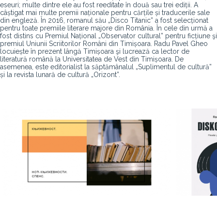
eseuri; multe dintre ele au fost reeditate în două sau trei ediții. A
câștigat mai multe premii naționale pentru cărțile și traducerile sale
din engleză. În 2016, romanul său „Disco Titanic” a fost selecționat
pentru toate premiile literare majore din România. În cele din urmă a
fost distins cu Premiul Național „Observator cultural” pentru ficțiune şi
premiul Uniunii Scriitorilor Români din Timișoara. Radu Pavel Gheo
locuiește în prezent lângă Timișoara şi lucrează ca lector de
literatură română la Universitatea de Vest din Timișoara. De
asemenea, este editorialist la săptămânalul „Suplimentul de cultură”
și la revista lunară de cultură „Orizont”.