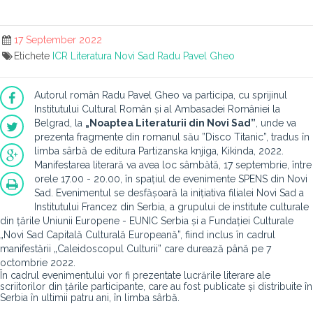
17 September 2022
Etichete
ICR
Literatura
Novi Sad
Radu Pavel Gheo
Autorul român Radu Pavel Gheo va participa, cu sprijinul
Institutului Cultural Român și al Ambasadei României la
Belgrad, la
„Noaptea Literaturii din Novi Sad”
, unde va
prezenta fragmente din romanul său ”Disco Titanic”, tradus în
limba sârbă de editura Partizanska knjiga, Kikinda, 2022.
Manifestarea literară va avea loc sâmbătă, 17 septembrie, între
orele 17.00 - 20.00, în spațiul de evenimente SPENS din Novi
Sad. Evenimentul se desfășoară la inițiativa filialei Novi Sad a
Institutului Francez din Serbia, a grupului de institute culturale
din țările Uniunii Europene - EUNIC Serbia și a Fundației Culturale
„Novi Sad Capitală Culturală Europeană”, fiind inclus în cadrul
manifestării „Caleidoscopul Culturii” care durează până pe 7
octombrie 2022.
În cadrul evenimentului vor fi prezentate lucrările literare ale
scriitorilor din țările participante, care au fost publicate și distribuite în
Serbia în ultimii patru ani, în limba sârbă.