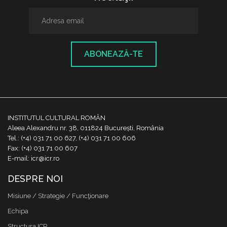
ABONEAZĂ-TE
INSTITUTUL CULTURAL ROMÂN
Aleea Alexandru nr. 38, 011824 București, România
Tel.: (+4) 031 71 00 627, (+4) 031 71 00 606
Fax: (+4) 031 71 00 607
E-mail: icr@icr.ro
DESPRE NOI
Misiune / Strategie / Funcţionare
Echipa
Structura ICR