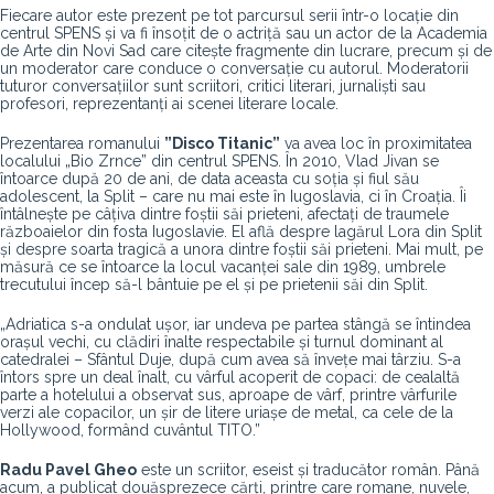
Fiecare autor este prezent pe tot parcursul serii într-o locație din
centrul SPENS și va fi însoțit de o actriță sau un actor de la Academia
de Arte din Novi Sad care citește fragmente din lucrare, precum și de
un moderator care conduce o conversație cu autorul. Moderatorii
tuturor conversațiilor sunt scriitori, critici literari, jurnaliști sau
profesori, reprezentanți ai scenei literare locale.
Prezentarea romanului
”Disco Titanic”
va avea loc în proximitatea
localului „Bio Zrnce” din centrul SPENS. În 2010, Vlad Jivan se
întoarce după 20 de ani, de data aceasta cu soția și fiul său
adolescent, la Split – care nu mai este în Iugoslavia, ci în Croația. Îi
întâlnește pe câțiva dintre foștii săi prieteni, afectați de traumele
războaielor din fosta Iugoslavie. El află despre lagărul Lora din Split
și despre soarta tragică a unora dintre foștii săi prieteni. Mai mult, pe
măsură ce se întoarce la locul vacanței sale din 1989, umbrele
trecutului încep să-l bântuie pe el și pe prietenii săi din Split.
„Adriatica s-a ondulat ușor, iar undeva pe partea stângă se întindea
orașul vechi, cu clădiri înalte respectabile și turnul dominant al
catedralei – Sfântul Duje, după cum avea să învețe mai târziu. S-a
întors spre un deal înalt, cu vârful acoperit de copaci: de cealaltă
parte a hotelului a observat sus, aproape de vârf, printre vârfurile
verzi ale copacilor, un șir de litere uriașe de metal, ca cele de la
Hollywood, formând cuvântul TITO.”
Radu Pavel Gheo
este un scriitor, eseist și traducător român. Până
acum, a publicat douăsprezece cărți, printre care romane, nuvele,