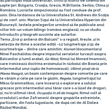
au participat nouă universitari, critici şi istorici de cinema din
șapte ţări: Bulgaria, Croaţia, Grecia, M.Britanie, Serbia, China şi
România. Lucrările simpozionului au fost conduse de prof.
univ.
Dina Iordanova
de la Universitatea St. Andrews din Scoţia
şi de conf. univ.
Marian Ţuţui
de la Universitatea Hyperion din
Bucureşti, textele prelegerilor urmând să fie publicate anul
viitor într-un volum bilingv (română-engleză), cu un studiu
introductiv şi biografii succinte ale autorilor.
Tema „Eroi şi antieroi din Balcani” s-a regăsit, firește, și în
selecția de filme a acestei ediții –12 lungmetraje și 51 de
scurtmetraje – dintre care amintim:
Kismet
(documentarul
Ninei Paschalidou
despre impactul serialelor turcești asupra
Balcanilor și lumii arabe),
Go West
, filmul lui
Ahmed Imamović
,
care ironizează doctrina eroismului în războiul din Bosnia prin
intermediul unui cuplu de homosexuali,
Ultimii pirați de la
Marea Neagră
, un basm contemporan despre comorile pe care
le vânăm și cele pe care le găsim,
Regele
, lungmetrajul lui
Nikos Grammatikos
, care încearcă o explorare a satului
grecesc prin intermediul unui tânăr care s-a lăsat de droguri,
și, nu în ultimul rând,
Ocupația în 26 de imagini
, filmul cult al
croatului
Lordan Zafranović
despre grupările extremiste,
partizane, din fosta Iugoslavie, de după cel de-Al Doilea
Război Mondial.