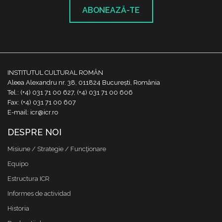
ABONEAZĂ-TE
INSTITUTUL CULTURAL ROMÂN
Aleea Alexandru nr. 38, 011824 București, România
Tel.: (+4) 031 71 00 627, (+4) 031 71 00 606
Fax: (+4) 031 71 00 607
E-mail: icr@icr.ro
DESPRE NOI
Misiune / Strategie / Funcţionare
Equipo
Estructura ICR
Informes de actividad
Historia