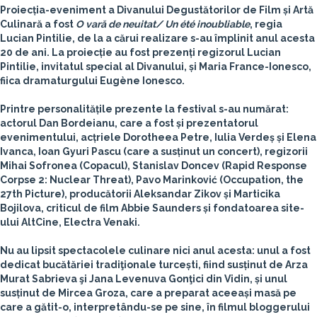
Proiecția-eveniment a Divanului Degustătorilor de Film și Artă
Culinară a fost
O vară de neuitat/ Un été inoubliable
, regia
Lucian Pintilie
, de la a cărui realizare s-au împlinit anul acesta
20 de ani. La proiecție au fost prezenți regizorul Lucian
Pintilie, invitatul special al Divanului, și Maria France-Ionesco,
fiica dramaturgului Eugène Ionesco.
Printre personalitățile prezente la festival s-au numărat:
actorul Dan Bordeianu, care a fost și prezentatorul
evenimentului, acțriele Dorotheea Petre, Iulia Verdeș și Elena
Ivanca, Ioan Gyuri Pascu (care a susținut un concert), regizorii
Mihai Sofronea (Copacul), Stanislav Doncev (Rapid Response
Corpse 2: Nuclear Threat), Pavo Marinković (Occupation, the
27th Picture), producătorii Aleksandar Zikov și Marticika
Bojilova, criticul de film Abbie Saunders și fondatoarea site-
ului AltCine, Electra Venaki.
Nu au lipsit spectacolele culinare nici anul acesta: unul a fost
dedicat bucătăriei tradiţionale turcești, fiind susținut de Arza
Murat Sabrieva şi Jana Levenuva Gonţici din Vidin, și unul
susținut de Mircea Groza, care a preparat aceeași masă pe
care a gătit-o, interpretându-se pe sine, în filmul bloggerului