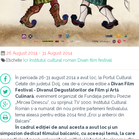
26 August 2014 - 31 August 2014
Etichete
Icr
Institutul cultural roman
Divan film festival
În perioada 26-31 august 2014 a avut loc, la Portul Cultural
Cetate din județul Dolj, cea de-a cincea ediție a
Divan Film
Festival - Divanul Degustătorilor de Film şi Artă
Culinară
, eveniment organizat de Fundaţia pentru Poezie
„Mircea Dinescu“, cu sprijinul TV 1000. Institutul Cultural
Român s-a numărat din nou printre partenerii festivalului,
tema aleasă pentru ediția 2014 fiind „Eroi şi antieroi din
Balcani”.
În cadrul ediției de anul acesta a avut loc și un
simpozion dedicat filmului balcanic, cu aceeași temă, la care