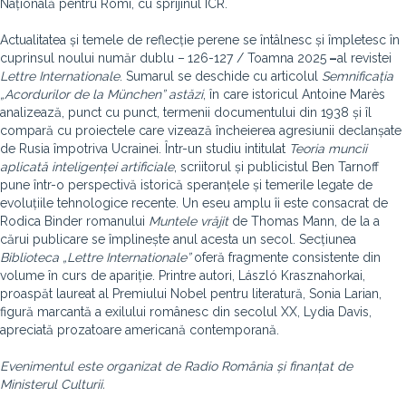
Națională pentru Romi, cu sprijinul ICR.
Actualitatea și temele de reflecție perene se întâlnesc și împletesc în
cuprinsul noului număr dublu –
126-127 / Toamna 2025
–
al revistei
Lettre Internationale
. Sumarul se deschide cu articolul
Semnificația
„Acordurilor de la München” astăzi
, în care istoricul Antoine Marès
analizează, punct cu punct, termenii documentului din 1938 și îl
compară cu proiectele care vizează încheierea agresiunii declanșate
de Rusia împotriva Ucrainei. Într-un studiu intitulat
Teoria muncii
aplicată inteligenței artificiale
, scriitorul și publicistul Ben Tarnoff
pune într-o perspectivă istorică speranțele și temerile legate de
evoluțiile tehnologice recente. Un eseu amplu îi este consacrat de
Rodica Binder romanului
Muntele vrăjit
de Thomas Mann, de la a
cărui publicare se împlinește anul acesta un secol. Secțiunea
Biblioteca „Lettre Internationale”
oferă fragmente consistente din
volume în curs de apariție. Printre autori, László Krasznahorkai,
proaspăt laureat al Premiului Nobel pentru literatură, Sonia Larian,
figură marcantă a exilului românesc din secolul XX, Lydia Davis,
apreciată prozatoare americană contemporană.
Evenimentul este organizat de Radio România și finanțat de
Ministerul Culturii.