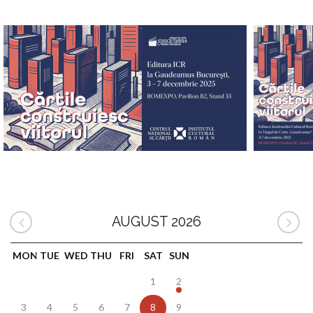
AUGUST 2026
MON
TUE
WED
THU
FRI
SAT
SUN
1
2
3
4
5
6
7
8
9