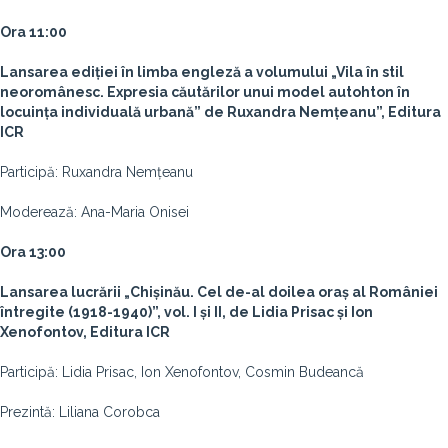
Ora 11:00
Lansarea ediției în limba engleză a volumului „Vila în stil
neoromânesc. Expresia căutărilor unui model autohton în
locuința individuală urbană” de Ruxandra Nemțeanu”, Editura
ICR
Participă: Ruxandra Nemțeanu
Moderează: Ana-Maria Onisei
Ora 13:00
Lansarea lucrării „Chișinău. Cel de-al doilea oraș al României
întregite (1918-1940)”, vol. I și II, de Lidia Prisac și Ion
Xenofontov, Editura ICR
Participă: Lidia Prisac, Ion Xenofontov, Cosmin Budeancă
Prezintă: Liliana Corobca