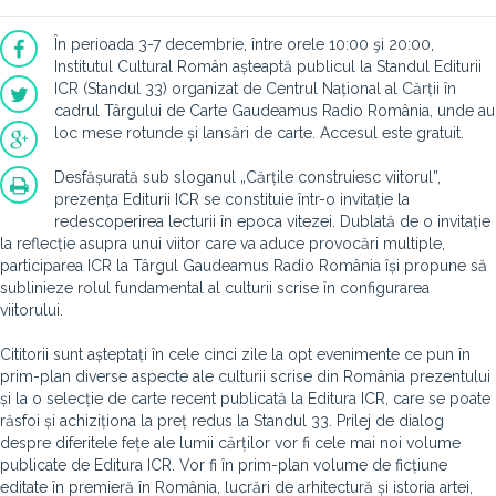
În perioada 3-7 decembrie, între orele 10:00 şi 20:00,
Institutul Cultural Român așteaptă publicul la Standul Editurii
ICR (Standul 33) organizat de Centrul Național al Cărții în
cadrul Târgului de Carte Gaudeamus Radio România, unde au
loc mese rotunde și lansări de carte. Accesul
este gratuit.
Desfășurată sub sloganul „Cărțile construiesc viitorul”,
prezența Editurii ICR se constituie într-o invitație la
redescoperirea lecturii în epoca vitezei. Dublată de o invitație
la reflecție asupra unui viitor care va aduce provocări multiple,
participarea ICR la Târgul Gaudeamus Radio România își propune să
sublinieze rolul fundamental al culturii scrise în configurarea
viitorului.
Cititorii sunt așteptați în cele cinci zile la opt evenimente ce pun în
prim-plan diverse aspecte ale culturii scrise din România prezentului
și la o selecție de carte recent publicată la Editura ICR, care se poate
răsfoi și achiziționa la preț redus la Standul 33. Prilej de dialog
despre diferitele fețe ale lumii cărților vor fi cele mai noi volume
publicate de Editura ICR. Vor fi în prim-plan volume de ficțiune
editate în premieră în România, lucrări de arhitectură și istoria artei,