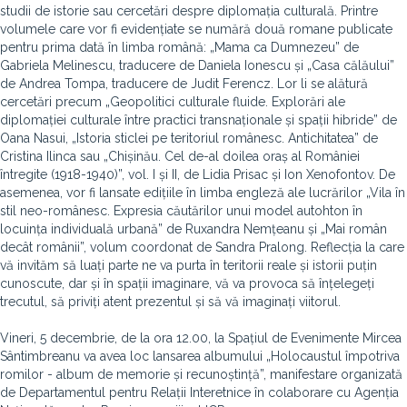
studii de istorie sau cercetări despre diplomația culturală. Printre
volumele care vor fi evidențiate se numără două romane publicate
pentru prima dată în limba română: „Mama ca Dumnezeu” de
Gabriela Melinescu, traducere de Daniela Ionescu și „Casa călăului”
de Andrea Tompa, traducere de Judit Ferencz. Lor li se alătură
cercetări precum „Geopolitici culturale fluide. Explorări ale
diplomației culturale între practici transnaționale și spații hibride” de
Oana Nasui, „Istoria sticlei pe teritoriul românesc. Antichitatea” de
Cristina Ilinca sau „Chișinău. Cel de-al doilea oraș al României
întregite (1918-1940)”, vol. I și II, de Lidia Prisac și Ion Xenofontov. De
asemenea, vor fi lansate edițiile în limba engleză ale lucrărilor „Vila în
stil neo-românesc. Expresia căutărilor unui model autohton în
locuința individuală urbană” de Ruxandra Nemțeanu și „Mai român
decât românii”, volum coordonat de Sandra Pralong. Reflecția la care
vă invităm să luați parte ne va purta în teritorii reale și istorii puțin
cunoscute, dar și în spații imaginare, vă va provoca să înțelegeți
trecutul, să priviți atent prezentul și să vă imaginați viitorul.
Vineri, 5 decembrie, de la ora 12.00, la Spațiul de Evenimente Mircea
Sântimbreanu va avea loc lansarea albumului „Holocaustul împotriva
romilor - album de memorie și recunoștință”, manifestare organizată
de Departamentul pentru Relații Interetnice în colaborare cu Agenția