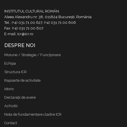
INSTITUTUL CULTURAL ROMÂN
Aleea Alexandru nr. 38, 011824 București, România
Tel.: (+4) 031 71 00 627, (+4) 031 71 00 606
Fax: (+4) 031 71 00 607
E-mail: icr@icr.ro
DESPRE NOI
Misiune / Strategie / Funcţionare
Echipa
Structura ICR
Rapoarte de activitate
Istoric
Declaraţii de avere
Achizitii
Nota de fundamentare cladire ICR
Contact