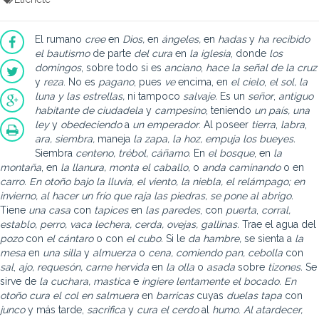
El rumano
cree
en
Dios,
en
ángeles,
en
hadas
y
ha recibido
el bautismo
de parte
del cura
en
la
iglesia
, donde
los
domingos
, sobre todo si es
anciano
,
hace la señal de la cruz
y
reza
. No es
pagano
, pues
ve
encima, en
el cielo
,
el sol, la
luna y las estrellas,
ni tampoco
salvaje.
Es un
señor
,
antiguo
habitante de ciudadela
y
campesino
, teniendo
un país,
una
ley
y
obedeciendo
a
un emperador
. Al poseer
tierra
,
labra
,
ara, siembra,
maneja
la zapa, la hoz, empuja los bueyes.
Siembra
centeno, trébol, cáñamo.
En
el bosque
, en
la
montaña
, en
la llanura, monta el caballo,
o
anda caminando
o en
carro. En otoño bajo la lluvia, el viento, la niebla, el relámpago; en
invierno, al hacer un frío que raja las piedras, se pone al abrigo.
Tiene
una casa
con
tapices
en
las paredes
, con
puerta
,
corral,
establo, perro, vaca lechera, cerda, ovejas, gallinas.
Trae el agua del
pozo
con
el cántaro
o con
el cubo.
Si le
da hambre,
se sienta a
la
mesa
en
una silla
y
almuerza
o
cena, comiendo pan, cebolla
con
sal
,
ajo, requesón, carne hervida
en
la olla
o
asada
sobre
tizones.
Se
sirve de
la cuchara, mastica
e
ingiere lentamente el bocado. En
otoño cura el col en salmuera
en
barricas
cuyas
duelas tapa
con
junco
y más tarde,
sacrifica
y
cura el cerdo
al
humo
.
Al atardecer,