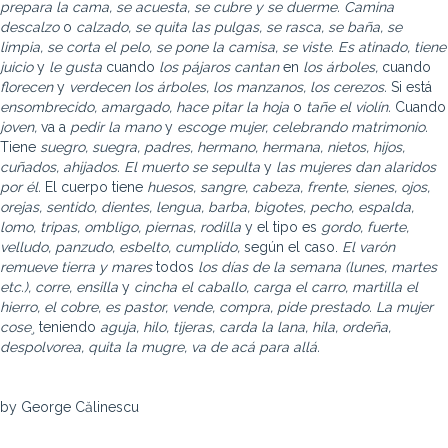
prepara la cama, se acuesta, se cubre y se duerme. Camina
descalzo
o
calzado, se quita las pulgas, se rasca, se baña, se
limpia, se corta el pelo, se pone la camisa, se viste. Es atinado, tiene
juicio
y
le gusta
cuando
los pájaros cantan
en
los árboles,
cuando
florecen
y
verdecen los árboles, los manzanos, los cerezos.
Si está
ensombrecido, amargado, hace pitar la hoja
o
tañe el violín.
Cuando
joven,
va a
pedir la mano
y
escoge mujer, celebrando matrimonio.
Tiene
suegro, suegra, padres, hermano, hermana, nietos, hijos,
cuñados, ahijados. El muerto se sepulta
y
las mujeres dan alaridos
por él.
El cuerpo tiene
huesos, sangre, cabeza, frente, sienes, ojos,
orejas, sentido, dientes, lengua, barba, bigotes, pecho, espalda,
lomo, tripas, ombligo, piernas, rodilla
y el tipo es
gordo, fuerte,
velludo, panzudo, esbelto, cumplido,
según el caso.
El varón
remueve tierra y mares
todos
los días de la semana (lunes, martes
etc.), corre, ensilla
y
cincha el caballo,
carga el carro, martilla el
hierro, el cobre, es pastor, vende, compra, pide prestado. La mujer
cose¸
teniendo
aguja, hilo, tijeras, carda la lana, hila, ordeña,
despolvorea, quita la mugre, va de acá para allá.
by George Călinescu