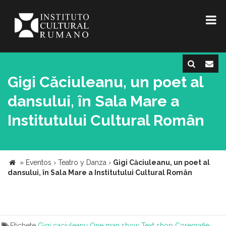
Gigi Căciuleanu, un poet al
dansului, în Sala Mare a
Institutului Cultural Român
»
Eventos
›
Teatro y Danza
›
Gigi Căciuleanu, un poet al
dansului, în Sala Mare a Institutului Cultural Român
Etichete
Gigi caciuleanu
One man show
Text shop
Coregrafie