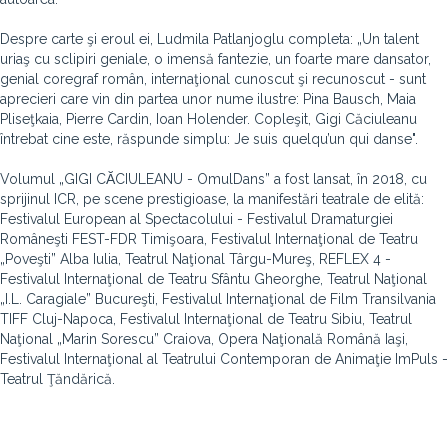
Despre carte şi eroul ei, Ludmila Patlanjoglu completa: „Un talent
uriaş cu sclipiri geniale, o imensă fantezie, un foarte mare dansator,
genial coregraf român, internaţional cunoscut şi recunoscut - sunt
aprecieri care vin din partea unor nume ilustre: Pina Bausch, Maia
Pliseţkaia, Pierre Cardin, Ioan Holender. Copleşit, Gigi Căciuleanu
întrebat cine este, răspunde simplu: Je suis quelqu’un qui danse".
Volumul „GIGI CᾸCIULEANU - OmulDans” a fost lansat, în 2018, cu
sprijinul ICR, pe scene prestigioase, la manifestări teatrale de elită:
Festivalul European al Spectacolului - Festivalul Dramaturgiei
Româneşti FEST-FDR Timişoara, Festivalul Internaţional de Teatru
„Poveşti” Alba Iulia, Teatrul Naţional Târgu-Mureş, REFLEX 4 -
Festivalul Internaţional de Teatru Sfântu Gheorghe, Teatrul Naţional
„I.L. Caragiale” Bucureşti, Festivalul Internaţional de Film Transilvania
TIFF Cluj-Napoca, Festivalul Internaţional de Teatru Sibiu, Teatrul
Naţional „Marin Sorescu” Craiova, Opera Naţională Română Iaşi,
Festivalul Internaţional al Teatrului Contemporan de Animaţie ImPuls -
Teatrul Ţăndărică.