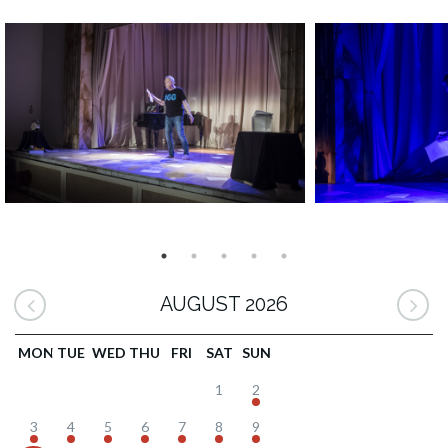
AUGUST 2026
MON
TUE
WED
THU
FRI
SAT
SUN
1
2
3
4
5
6
7
8
9