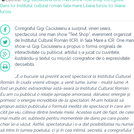
Dans
Icr
Institutul cultural roman
Sala mare
Liliana turoiu
Icr liliana
turoiu
Coregraful Gigi Căciuleanu a susţinut, vineri seară,
spectacolul one man show "Text Shop“, eveniment organizat
de Institutul Cultural Român (ICR), în Sala Mare a ICR. One man
show-ul Gigi Căciuleanu a propus o formă originală de
interactivitate cu publicul: artistul s-a jucat cu cuvintele,
ilustrându-și textul cu mișcări coregrafice de o expresivitate
deosebită.
„
E o bucurie să prezint acest spectacol la Institutul Cultural
Român. În ciuda vremii vitrege, a venit lume, lume - multă lume. A
fost un public extraordinar astă-seară la Institutul Cultural Român.
Eu am cu publicul o relaţie aproape amoroasă: dăruiesc energie şi
primesc o energie incredibilă de la spectatori. M-am hotărât să
propun astăzi publicului o formulă inedită de spectacol în care am
citit pe viu, câteva dintre textele mele. Acestea sunt de fapt, de cele
mai multe ori, subtexte pentru momentele de dans pe care poate
chiar le-a văzut. Astfel, spectatorului i s-a dat posibilitatea nu numai
să intre în lumea poetului, ci şi în cea intimă, secretă, a coregrafului “,