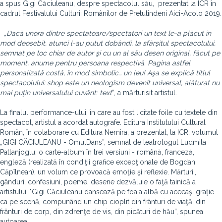
a spus Gigi Căciuleanu, despre spectacolul său, prezentat la ICR în
cadrul Festivalului Culturii Românilor de Pretutindeni Aici-Acolo 2019.
„Dacă unora dintre spectatoare/spectatori un text le-a plăcut în
mod deosebit, atunci l-au putut dobândi, la sfârșitul spectacolului,
semnat pe loc chiar de autor şi cu un al său desen original, făcut pe
moment, anume pentru persoana respectivă. Pagina astfel
personalizată costă, în mod simbolic… un leu! Aşa se explică titlul
spectacolului: shop este un neologism devenit universal, alăturat nu
mai puţin universalului cuvânt: text
”, a mărturisit artistul.
La finalul performance-ului, în care au fost licitate foile cu textele din
spectacol, artistul a acordat autografe. Editura Institutului Cultural
Român, în colaborare cu Editura Nemira, a prezentat, la ICR, volumul
„GIGI CᾸCIULEANU - OmulDans”, semnat de teatrologul Ludmila
Patlanjoglu: o carte-album în trei versiuni - română, franceză,
engleză (realizată în condiţii grafice excepţionale de Bogdan
Căpîlnean), un volum ce provoacă emoţie şi reflexie. Mărturii,
gânduri, confesiuni, poeme, desene dezvăluie o faţă tainică a
artistului. "Gigi Căciuleanu dansează pe foaia albă cu aceeaşi graţie
ca pe scenă, compunând un chip cioplit din frânturi de viaţă, din
frânturi de corp, din zdrenţe de vis, din picături de hău”, spunea
autoarea.