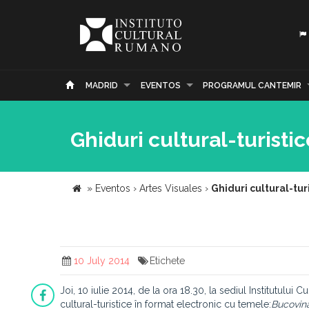
MADRID
EVENTOS
PROGRAMUL CANTEMIR
Ghiduri cultural-turisti
»
Eventos
›
Artes Visuales
›
Ghiduri cultural-tur
10 July 2014
Etichete
Joi, 10 iulie 2014, de la ora 18.30, la sediul Institutului
cultural-turistice în format electronic cu temele:
Bucovina