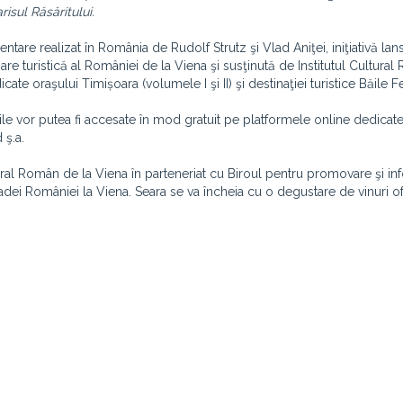
isul Răsăritului.
are realizat în România de Rudolf Strutz şi Vlad Aniţei, iniţiativă lans
re turistică al României de la Viena şi susţinută de Institutul Cultural
ate oraşului Timișoara (volumele I şi II) şi destinaţiei turistice Băile Fe
le vor putea fi accesate în mod gratuit pe platformele online dedicate
 ş.a.
ural Român de la Viena în parteneriat cu Biroul pentru promovare şi i
adei României la Viena. Seara se va încheia cu o degustare de vinuri of