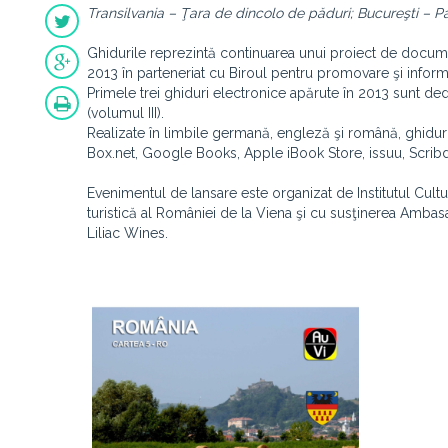
Transilvania – Ţara de dincolo de păduri; Bucureşti – Par
Ghidurile reprezintă continuarea unui proiect de document
2013 în parteneriat cu Biroul pentru promovare şi informa
Primele trei ghiduri electronice apărute în 2013 sunt dedic
(volumul III).
Realizate în limbile germană, engleză şi română, ghiduri
Box.net, Google Books, Apple iBook Store, issuu, Scribd
Evenimentul de lansare este organizat de Institutul Cult
turistică al României de la Viena şi cu susţinerea Ambas
Liliac Wines.