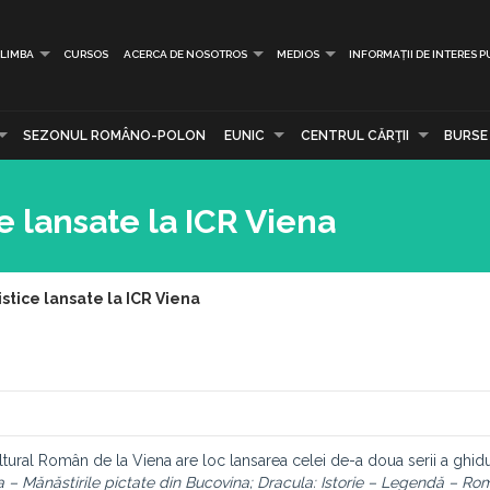
LIMBA
CURSOS
ACERCA DE NOSOTROS
MEDIOS
INFORMAȚII DE INTERES P
SEZONUL ROMÂNO-POLON
EUNIC
CENTRUL CĂRŢII
BURSE
ce lansate la ICR Viena
istice lansate la ICR Viena
 Cultural Român de la Viena are loc lansarea celei de-a doua serii a ghidu
 – Mănăstirile pictate din Bucovina; Dracula: Istorie – Legendă – Ro