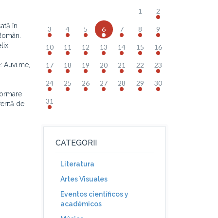
1
2
ată în
3
4
5
6
7
8
9
 Român.
lix
10
11
12
13
14
15
16
: Auvi.me,
17
18
19
20
21
22
23
24
25
26
27
28
29
30
nformare
31
erită de
CATEGORII
Literatura
Artes Visuales
Eventos científicos y
académicos