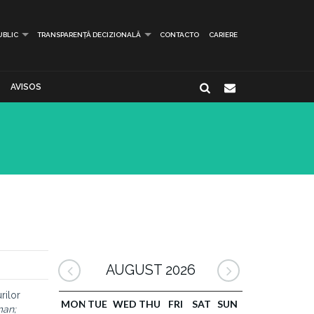
UBLIC
TRANSPARENȚĂ DECIZIONALĂ
CONTACTO
CARIERE
AVISOS
AUGUST 2026
rilor
MON
TUE
WED
THU
FRI
SAT
SUN
man;