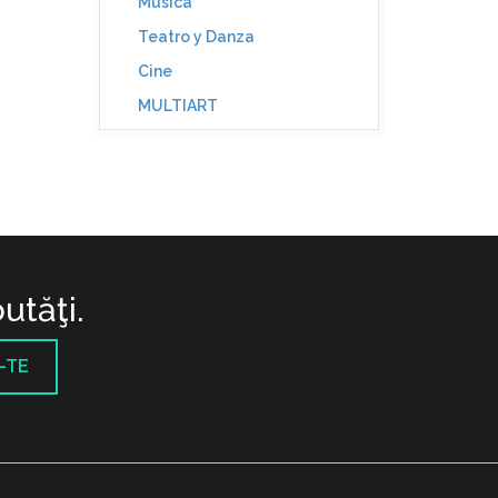
Música
Teatro y Danza
Cine
MULTIART
utăţi.
-TE