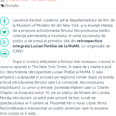
Etichete
Laurence Kardish, curatorul şef al departamentului de film de
la Museum of Modern Art din New York, şi-a anunţat intenţia
de a propune achiziţionarea filmului
Reconstituirea
pentru
colecţia permanentă a muzeului, în urma succesului de
public şi de presă al primelor zile din
retrospectiva
integrală Lucian Pintilie de la MoMA
, co-organizată de
ICRNY.
După o cronică entuziastă a filmului
Niki Ardelean, colonel în
rezervă
, apărută în The New York Times, în seara de 1 martie a avut
loc deschiderea retrospectivei Lucian Pintilie la MoMA. O sală
arhiplină l-a aplaudat în picioare pe regizorul român după ce acesta
a făcut introducerea filmului care l-a consacrat,
Reconstituirea
,
împărtăşind, cu umor şi emoţie, povestea întâlnirii sale cu Charlie
Chaplin, la începutul anilor 70, pe un platou de filmare din Londra.
Morala introducerii: un artist este urmărit de trac oricât de
spectaculoasă ar fi cariera sa. Prezentat într-o nouă copie, filmul
Reconstituirea a impresionat un public american care nu avusese
încă ocazia să îl vadă.