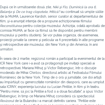
După ce în următoarele două zile,
Niki şi Flo
,
Duminică la ora 6
,
Balanţa
şi
De ce trag clopotele, Mitică?
au continuat să umple sălile
de la MoMA, Laurence Kardish, senior curator al departamentului de
film, şi-a anunţat intenţia de a propune achiziţionarea filmului
Reconstituirea
pentru colecţia muzeului. Achiziţia, odată aprobată de
comisia MoMA, ar face ca filmul să fie disponibil pentru membrii
muzeului şi pentru studenţi. Se vor putea organiza, de asemenea,
proiecţii private la cerere şi pelicula va fi prezentată în alte programe
şi retrospective ale muzeului, din New York şi din America, în anii
următori.
În seara de 2 martie, regizorul român a participat la evenimentul de la
ICR New York care i-a avut ca protagonişti pe invitaţii speciali ai
retrospectivei, Mariana Mihuţ şi Victor Rebengiuc, într-o discuţie
moderată de Mihai Chirilov, directorul artistic al Festivalului Filmului
Românesc de la New York. Timp de o oră şi jumătate, cei doi artişti
au împărtăşit cu generozitate românilor din diasporă, care au umplut
sala ICRNY, experienţa lucrului cu Lucian Pintilie, în film şi în teatru.
"Pentru mine, să joc la Pintilie a fost o a doua facultate", a spus Victor
Rebengiuc, în timp ce Mariana Mihuţ consideră că spectacolul
Revizorul
de la Bulandra i-a marcat definitiv cariera. “Pintilie este