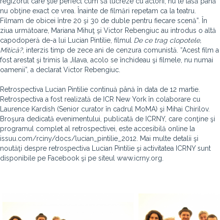
regizorul care ştie perfect cum să lucreze cu actorii, nu te lasă până
nu obţine exact ce vrea. Înainte de filmări repetam ca la teatru.
Filmam de obicei între 20 şi 30 de duble pentru fiecare scenă”. În
ziua următoare, Mariana Mihuţ şi Victor Rebengiuc au introdus o altă
capodoperă de-a lui Lucian Pintilie, filmul
De ce trag clopotele,
Mitică?
, interzis timp de zece ani de cenzura comunistă. “Acest film a
fost arestat şi trimis la Jilava, acolo se închideau şi filmele, nu numai
oamenii”, a declarat Victor Rebengiuc.
Retrospectiva Lucian Pintilie continuă până în data de 12 martie.
Retrospectiva a fost realizată de ICR New York în colaborare cu
Laurence Kardish (Senior curator în cadrul MoMA) şi Mihai Chirilov.
Broşura dedicată evenimentului, publicată de ICRNY, care conţine şi
programul complet al retrospectivei, este accesibilă online la
issuu.com/rciny/docs/lucian_pintilie_2012. Mai multe detalii şi
noutăţi despre retrospectiva Lucian Pintilie şi activitatea ICRNY sunt
disponibile pe Facebook şi pe siteul www.icrny.org.