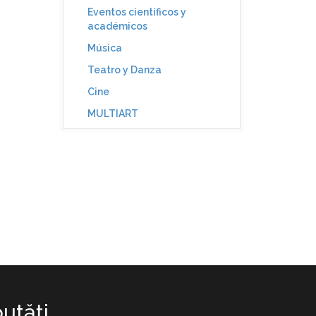
Eventos científicos y
académicos
Música
Teatro y Danza
Cine
MULTIART
utăţi.