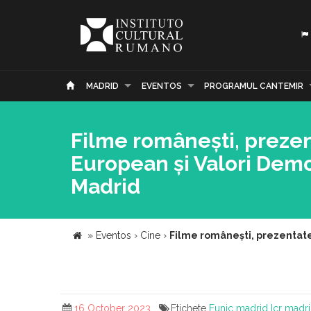
MADRID
EVENTOS
PROGRAMUL CANTEMIR
Filme românești, prezent
European și Valori Demo
Madrid
»
Eventos
›
Cine
›
Filme românești, prezentate 
16 October 2023
Etichete
Eunic madrid
Icr madr