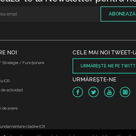
ABONEAZĂ
RE NOI
CELE MAI NOI TWEET-U
/ Strategie / Funcţionare
URMĂREŞTE-NE PE TWITT
URMĂREŞTE-NE
ra ICR
 de actividad
i de avere
fundamentare cladire ICR