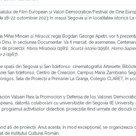
tivalului de Film European și Valori Democratice/Festival de Cine Eur
 18-22 octombrie 2023 în orașul Segovia și în localitatea istorică La
gia Mihai Mincan și
Miracol
, regia Bogdan George Apetri, vor fi prezenta
n Dinu, în secțiunea Documentar. Va fi marcat, de asemenea, Centenarul
 de proiecții:
Maria Mirabela
(1981),
Scurtă istorie
(1956),
Homo Sapie
e 2
(1967).
rite spații din Segovia și San Ildefonso: cinematograful Artesiete, Biblio
imăriei San Ildefonso, Centro de Creación, Campus María Zambrano Seg
nónigos, Sala de Proiecții a Primăriei La Granja, Colegio CLARET, în școl
dación Valsaín Para la Promoción y Defensa de los Valores Democrátic
ă, datorită colaborării cu universitățile din Segovia (IE University 
programul activităților didactice, proiecțiile fiind urmate de discuții c
umând 46 de proiecții. Anul acesta, în mod excepțional, se organizează 
t de Institutul Cultural Român.