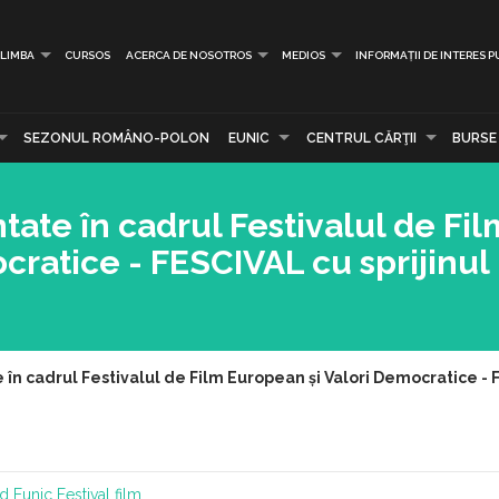
LIMBA
CURSOS
ACERCA DE NOSOTROS
MEDIOS
INFORMAȚII DE INTERES P
SEZONUL ROMÂNO-POLON
EUNIC
CENTRUL CĂRŢII
BURSE
ate în cadrul Festivalul de Fil
cratice - FESCIVAL cu sprijinul
în cadrul Festivalul de Film European și Valori Democratice - F
id
Eunic
Festival film