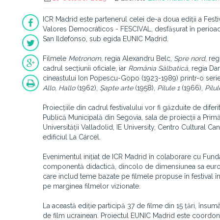
ICR Madrid este partenerul celei de-a doua ediții a Fes
Valores Democráticos - FESCIVAL, desfășurat în perioada
San Ildefonso, sub egida EUNIC Madrid.
Filmele
Metronom
, regia Alexandru Belc,
Spre nord
, re
cadrul secțiunii oficiale, iar
România Sălbatică
, regia Da
cineastului Ion Popescu-Gopo (1923-1989) printr-o serie
Allo, Hallo
(1962),
Șapte arte
(1958),
Pilule 1
(1966),
Pilul
Proiecțiile din cadrul festivalului vor fi găzduite de dife
Publică Municipală din Segovia, sala de proiecții a Pr
Universității Valladolid, IE University, Centro Cultural Ca
edificiul La Cárcel.
Evenimentul inițiat de ICR Madrid în colaborare cu Fun
componentă didactică, dincolo de dimensiunea sa european
care includ teme bazate pe filmele propuse în festival în 
pe marginea filmelor vizionate.
La această ediție participă 37 de filme din 15 țări, îns
de film ucrainean. Proiectul EUNIC Madrid este coordona