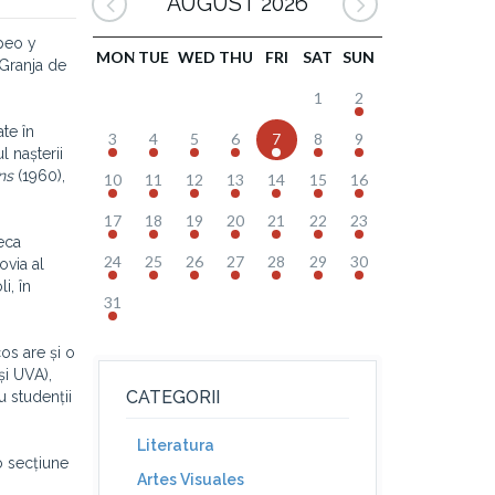
AUGUST 2026
opeo y
MON
TUE
WED
THU
FRI
SAT
SUN
 Granja de
1
2
te în
3
4
5
6
7
8
9
 nașterii
ns
(1960),
10
11
12
13
14
15
16
17
18
19
20
21
22
23
teca
24
25
26
27
28
29
30
ovia al
i, în
31
os are și o
și UVA),
CATEGORII
u studenții
Literatura
o secțiune
Artes Visuales