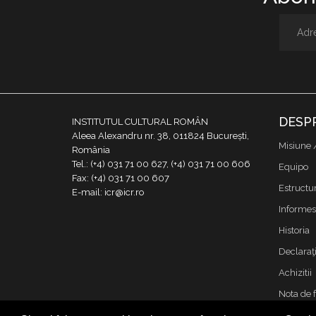
DESP
INSTITUTUL CULTURAL ROMÂN
Aleea Alexandru nr. 38, 011824 București,
Misiune 
România
Tel.: (+4) 031 71 00 627, (+4) 031 71 00 606
Equipo
Fax: (+4) 031 71 00 607
Estructu
E-mail: icr@icr.ro
Informes
Historia
Declaraţi
Achizitii
Nota de 
Contacto