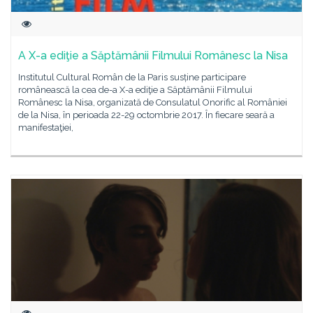
A X-a ediţie a Săptămânii Filmului Românesc la Nisa
Institutul Cultural Român de la Paris susține participare
românească la cea de-a X-a ediţie a Săptămânii Filmului
Românesc la Nisa, organizată de Consulatul Onorific al României
de la Nisa, în perioada 22-29 octombrie 2017. În fiecare seară a
manifestaţiei,