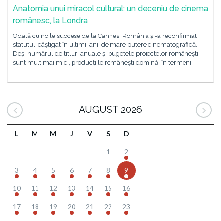
Anatomia unui miracol cultural: un deceniu de cinema
românesc, la Londra
Odată cu noile succese de la Cannes, România și-a reconfirmat
statutul, câștigat în ultimii ani, de mare putere cinematografică.
Deși numărul de titluri anuale și bugetele proiectelor românești
sunt mult mai mici, producțiile românești domină, în termeni
AUGUST 2026
L
M
M
J
V
S
D
1
2
3
4
5
6
7
8
9
10
11
12
13
14
15
16
17
18
19
20
21
22
23