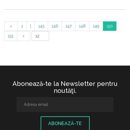
1
|
145
146
147
148
149
150
151
Abonează-te la Newsletter pentru
noutăţi.
ABONEAZĂ-TE