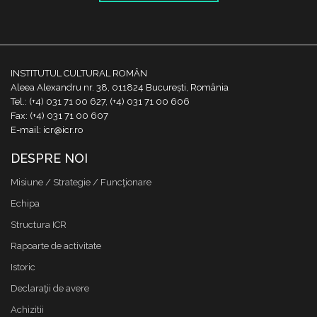
INSTITUTUL CULTURAL ROMÂN
Aleea Alexandru nr. 38, 011824 București, România
Tel.: (+4) 031 71 00 627, (+4) 031 71 00 606
Fax: (+4) 031 71 00 607
E-mail: icr@icr.ro
DESPRE NOI
Misiune / Strategie / Funcţionare
Echipa
Structura ICR
Rapoarte de activitate
Istoric
Declaraţii de avere
Achizitii