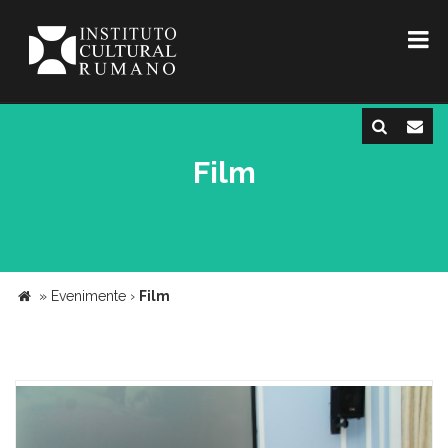
Film
»
Evenimente
›
Film