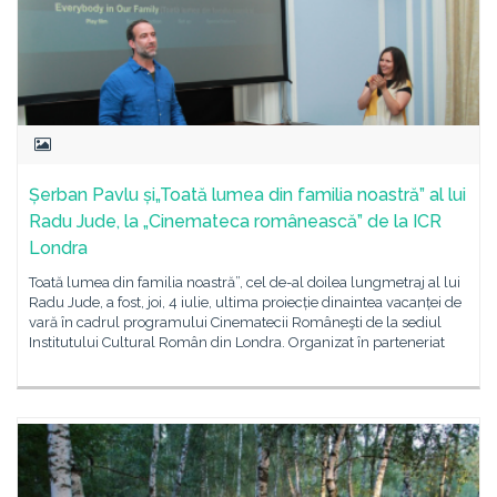
Șerban Pavlu și„Toată lumea din familia noastră” al lui
Radu Jude, la „Cinemateca românească” de la ICR
Londra
Toată lumea din familia noastră”, cel de-al doilea lungmetraj al lui
Radu Jude, a fost, joi, 4 iulie, ultima proiecție dinaintea vacanței de
vară în cadrul programului Cinematecii Româneşti de la sediul
Institutului Cultural Român din Londra. Organizat în parteneriat