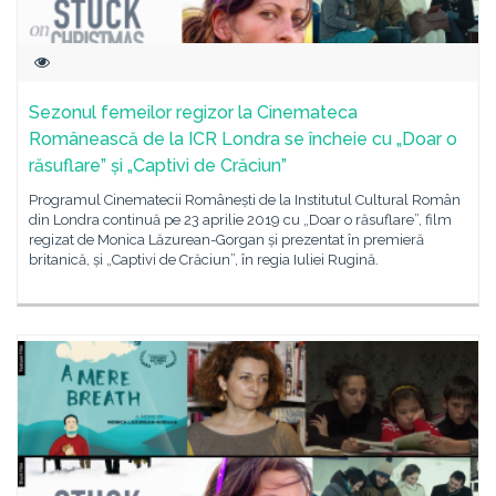
Sezonul femeilor regizor la Cinemateca
Românească de la ICR Londra se încheie cu „Doar o
răsuflare” și „Captivi de Crăciun”
Programul Cinematecii Românești de la Institutul Cultural Român
din Londra continuă pe 23 aprilie 2019 cu „Doar o răsuflare”, film
regizat de Monica Lăzurean-Gorgan și prezentat în premieră
britanică, și „Captivi de Crăciun”, în regia Iuliei Rugină.