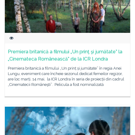
Premiera britanică a filmului „Un prinţ şi jumătate” la
„Cinemateca Românească” de la ICR Londra
Premiera britanică a filmului „Un prinț și jumătate” în regia Anei
Lungu, eveniment care încheie sezonul dedicat femeilor regizor,
are loc marți, 14 mai, la ICR Londra în seria de proiecții din cadrul
„Cinematecii Româneşti”. Pelicula a fost nominalizată