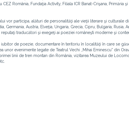
 CEZ România, Fundaţia Activity, Filiala ICR Banat-Crişana, Primăria şi 
vor participa, alături de personalităţi ale vieţii literare şi culturale di
edia, Germania, Austria, Elveţia, Ungaria, Grecia, Cipru, Bulgaria, Rusia, A
ţiva reputaţi traducători şi exegeţi ai poeziei româneşti moderne şi con
l iubitor de poezie, documentare în teritoriu în localităţi în care se gă
a unor evenimente legate de Teatrul Vechi ,,Mihai Eminescu” din Orav
 primei linii de tren montan din România, vizitarea Muzeului de Locom
tc.