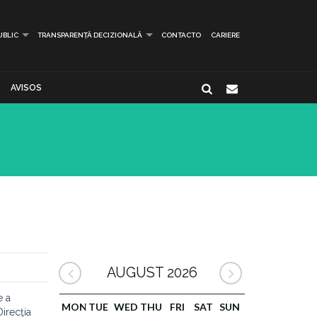
UBLIC
TRANSPARENȚĂ DECIZIONALĂ
CONTACTO
CARIERE
AVISOS
AUGUST 2026
e a
MON
TUE
WED
THU
FRI
SAT
SUN
Direcţia