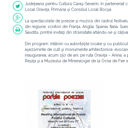
Judeţeană pentru Cultură Caraş-Severin, în parteneriat cu
Local Oraviţa, Primăria şi Consiliul Local Bocşa.
La spectacolele de poezie şi muzică din cadrul festivalului 
din regiune, scriitori din Franţa, Anglia, Spania, Italia, Su
Saudită, printre invitaţi din străinătate aflându-se şi câ
Din program: întâlniri cu autorităţile locale şi cu publicu
aşezăminte de cult şi monumente arhitectonice, evocare
inaugurarea, acum 150 de ani, pe ruta Oraviţa – Anina, a
Reşiţa şi a Muzeului de Mineralogie de la Ocna de Fier e