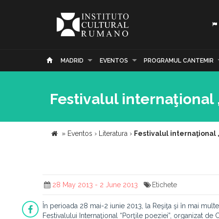
MADRID
EVENTOS
PROGRAMUL CANTEMIR
Festivalul internaţional 
»
Eventos
›
Literatura
›
Festivalul internaţional 
28 May 2013 - 2 June 2013
Etichete
În perioada 28 mai-2 iunie 2013, la Reşiţa şi în mai multe
Festivalului Internaţional “Porţile poeziei”, organizat de