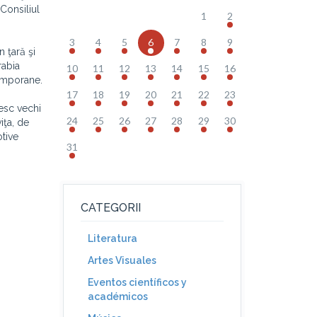
Consiliul
1
2
3
4
5
6
7
8
9
n ţară şi
rabia
10
11
12
13
14
15
16
temporane.
17
18
19
20
21
22
23
sesc vechi
24
25
26
27
28
29
30
iţa, de
otive
31
CATEGORII
Literatura
Artes Visuales
Eventos científicos y
académicos