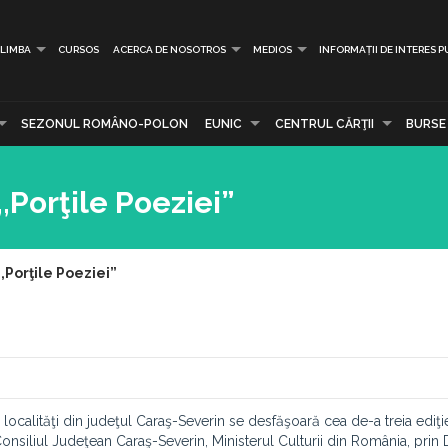
LIMBA
CURSOS
ACERCA DE NOSOTROS
MEDIOS
INFORMAȚII DE INTERES P
SEZONUL ROMÂNO-POLON
EUNIC
CENTRUL CĂRŢII
BURSE
,,Porţile Poeziei”
,,Porţile Poeziei”
 localităţi din judeţul Caraş-Severin se desfăşoară cea de-a treia ediţi
 Consiliul Judeţean Caraş-Severin, Ministerul Culturii din România, prin 