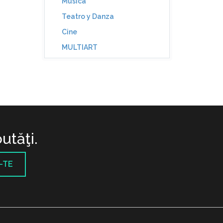
Música
Teatro y Danza
Cine
MULTIART
utăţi.
-TE