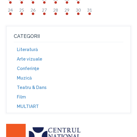
24
25
26
27
28
29
30
31
CATEGORII
Literatură
Arte vizuale
Conferinţe
Muzică
Teatru & Dans
Film
MULTIART