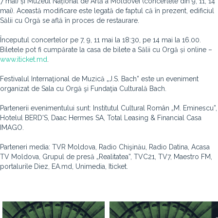
7 mai) și Muzeul Național de Artă a Moldovei (concertele din 9, 11, 14
mai). Această modificare este legată de faptul că în prezent, edificiul
Sălii cu Orgă se află în proces de restaurare.
Începutul concertelor pe 7, 9, 11 mai la 18:30, pe 14 mai la 16.00.
Biletele pot fi cumpărate la casa de bilete a Sălii cu Orgă și online –
www.iticket.md
.
Festivalul Internaţional de Muzică „J.S. Bach” este un eveniment
organizat de Sala cu Orgă şi Fundaţia Culturală Bach.
Partenerii evenimentului sunt: Institutul Cultural Român „M. Eminescu”,
Hotelul BERD'S, Daac Hermes SA, Total Leasing & Financial Casa
IMAGO.
Parteneri media: TVR Moldova, Radio Chişinău, Radio Datina, Acasa
TV Moldova, Grupul de presă „Realitatea”, TVC21, TV7, Maestro FM,
portalurile Diez, EA.md, Unimedia, Iticket.