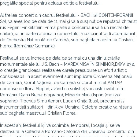
pregătite special pentru actuala ediție a festivalului.
Al treilea concert din cadrul festivalului - BACH ȘI CONTEMPORANII
SĂI, va avea loc pe data de 11 mai şi va fi susținut de reputatul chitarist
rus Evgeni Finkelstein. Prima parte a concertului va fi un recital de
chitară, iar în partea a doua a concertului muzicianul va fi acompaniat
de Orchestra Națională de Cameră, sub bagheta maestrului Cristian
Florea (România/Germania).
Festivalul se va încheia pe data de 14 mai cu una din lucrările
monumentale ale lui J.S. Bach – MAREA MISĂ ÎN SI MINOR,BWV 232,
o creație grandioasă realizarea căreia presupune un efort artistic
considerabil. În acest eveniment sunt implicate Orchestra Națională
de Cameră, Corul Național de Cameră și Corul mixt al AMTAP,
conduse de Ilona Stepan, având ca soliști 4 vocaliști invitați din
România: Diana Bucur (soprano), Mihaela Maria Ișpan (mezzo-
soprano), Tiberius Simu (tenor), Lucian Onița (bas), precum și 5
instrumentiști suflători - din Kiev, Ucraina. Celebra creație va răsuna
sub bagheta maestrului Cristian Florea.
În acest an, festivalul își va schimba, temporar, locația și se va
desfășura la Catedrala Romano-Catolică din Chișinău (concertul din