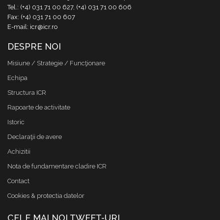
Tel.: (+4) 031 71 00 627, (+4) 031 71 00 606
Fax: (+4) 031 71 00 607
E-mail: icr@icr.ro
DESPRE NOI
Misiune / Strategie / Funcţionare
Echipa
Structura ICR
Rapoarte de activitate
Istoric
Declaraţii de avere
Achizitii
Nota de fundamentare cladire ICR
Contact
Cookies & protectia datelor
CELE MAI NOI TWEET-URI