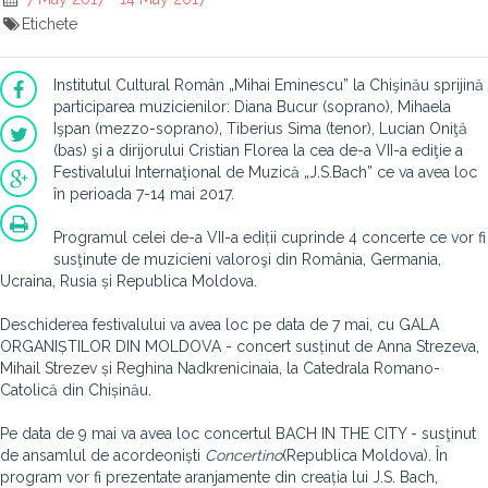
Etichete
Institutul Cultural Român „Mihai Eminescu” la Chişinău sprijină
participarea muzicienilor: Diana Bucur (soprano), Mihaela
Işpan (mezzo-soprano), Tiberius Sima (tenor), Lucian Oniţă
(bas) şi a dirijorului Cristian Florea la cea de-a VII-a ediţie a
Festivalului Internaţional de Muzică „J.S.Bach” ce va avea loc
în perioada 7-14 mai 2017.
Programul celei de-a VII-a ediții cuprinde 4 concerte ce vor fi
susţinute de muzicieni valoroşi din România, Germania,
Ucraina, Rusia și Republica Moldova.
Deschiderea festivalului va avea loc pe data de 7 mai, cu GALA
ORGANIȘTILOR DIN MOLDOVA - concert susținut de Anna Strezeva,
Mihail Strezev și Reghina Nadkrenicinaia, la Catedrala Romano-
Catolică din Chișinău.
Pe data de 9 mai va avea loc concertul BACH IN THE CITY - susţinut
de ansamlul de acordeoniști
Concertino
(Republica Moldova). În
program vor fi prezentate aranjamente din creația lui J.S. Bach,