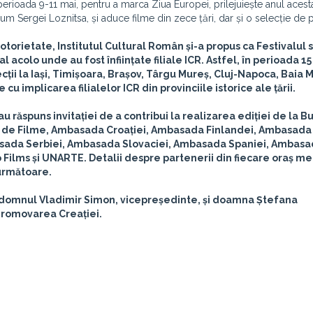
perioada 9-11 mai, pentru a marca Ziua Europei, prilejuiește anul acesta
 Sergei Loznitsa, și aduce filme din zece țări, dar și o selecție de 
torietate, Institutul Cultural Român și-a propus ca Festivalul 
al acolo unde au fost înființate filiale ICR. Astfel, în perioada 15
cții la
Iași, Timișoara, Brașov, Târgu Mureș, Cluj-Napoca, Baia 
 cu implicarea filialelor ICR din provinciile istorice ale țării.
 răspuns invitației de a contribui la realizarea ediției de la Bu
ă de Filme, Ambasada Croației, Ambasada Finlandei, Ambasada 
mbasada Serbiei, Ambasada Slovaciei, Ambasada Spaniei, Ambas
o Films și UNARTE. Detalii despre partenerii din fiecare oraș me
 următoare.
t domnul Vladimir Simon, vicepreședinte, și doamna Ștefana
Promovarea Creației.