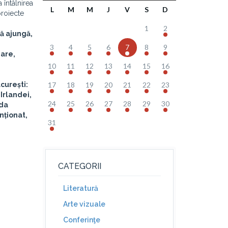
 întâlnirea
L
M
M
J
V
S
D
proiecte
1
2
să ajungă,
3
4
5
6
7
8
9
Mare,
10
11
12
13
14
15
16
curești:
17
18
19
20
21
22
23
Irlandei,
24
25
26
27
28
29
30
ada
nționat,
31
CATEGORII
Literatură
Arte vizuale
Conferinţe