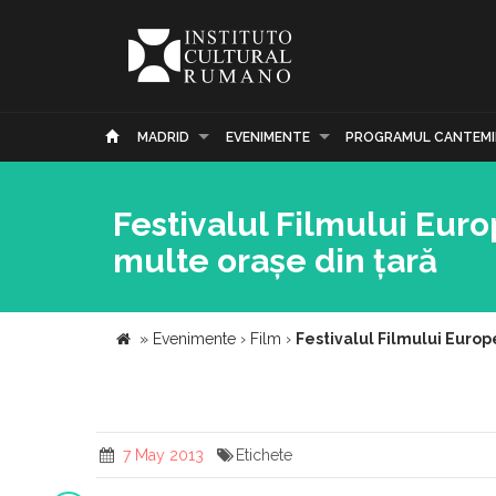
MADRID
EVENIMENTE
PROGRAMUL CANTEMI
Festivalul Filmului Eur
multe orașe din țară
»
Evenimente
›
Film
›
Festivalul Filmului Europ
7 May 2013
Etichete