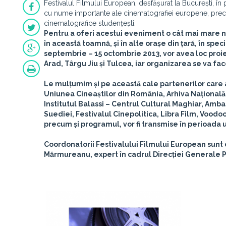
Festivalul Filmului European, desfășurat la București, în 
cu nume importante ale cinematografiei europene, precum
cinematografice studențești.
Pentru a oferi acestui eveniment o cât mai mare no
în această toamnă, și în alte orașe din țară, în speci
septembrie – 15 octombrie 2013, vor avea loc proie
Arad, Târgu Jiu și Tulcea
, iar organizarea se va face
Le mulțumim și pe această cale partenerilor care au
Uniunea Cineaștilor din România, Arhiva Național
Institutul Balassi – Centrul Cultural Maghiar, A
Suediei, Festivalul Cinepolitica, Libra Film, Voodo
precum și programul, vor fi transmise în perioada
Coordonatorii Festivalului Filmului European sun
Mărmureanu, expert în cadrul Direcției Generale 