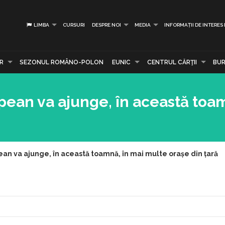
LIMBA
CURSURI
DESPRE NOI
MEDIA
INFORMAȚII DE INTERES
R
SEZONUL ROMÂNO-POLON
EUNIC
CENTRUL CĂRŢII
BUR
opean va ajunge, în această toa
ean va ajunge, în această toamnă, în mai multe orașe din țară