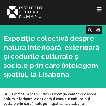
Expoziție colectivă despre
natura interioară, exterioară
și codurile culturale și
sociale prin care înțelegem
spațiul, la Lisabona
»
Eventos
›
Artes Visuales
›
Expoziție colectivă despre
natura interioară, exterioară și codurile culturale și
sociale prin care înțelegem spațiul, la Lisabona