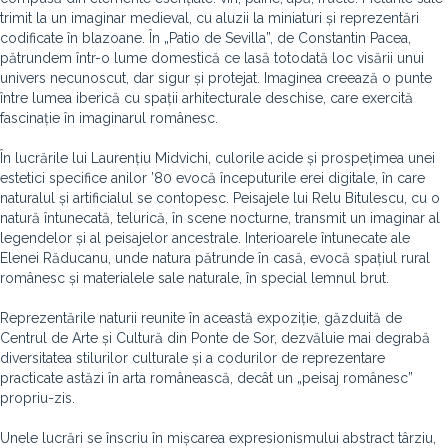
trimit la un imaginar medieval, cu aluzii la miniaturi și reprezentări
codificate în blazoane. În „Patio de Sevilla”, de Constantin Pacea,
pătrundem într-o lume domestică ce lasă totodată loc visării unui
univers necunoscut, dar sigur și protejat. Imaginea creează o punte
între lumea iberică cu spații arhitecturale deschise, care exercită
fascinație în imaginarul românesc.
În lucrările lui Laurențiu Midvichi, culorile acide și prospețimea unei
estetici specifice anilor ’80 evocă începuturile erei digitale, în care
naturalul și artificialul se contopesc. Peisajele lui Relu Bitulescu, cu o
natură întunecată, telurică, în scene nocturne, transmit un imaginar al
legendelor și al peisajelor ancestrale. Interioarele întunecate ale
Elenei Răducanu, unde natura pătrunde în casă, evocă spațiul rural
românesc și materialele sale naturale, în special lemnul brut.
Reprezentările naturii reunite în această expoziție, găzduită de
Centrul de Arte și Cultură din Ponte de Sor, dezvăluie mai degrabă
diversitatea stilurilor culturale și a codurilor de reprezentare
practicate astăzi în arta românească, decât un „peisaj românesc”
propriu-zis.
Unele lucrări se înscriu în mișcarea expresionismului abstract târziu,