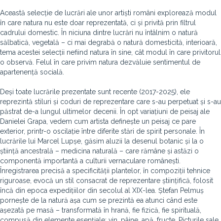
Această selecție de lucrări ale unor artiști români explorează modul
în care natura nu este doar reprezentată, ci și privită prin filtrul
cadrului domestic. În niciuna dintre lucrări nu întâlnim o natură
sălbatică, vegetală – ci mai degrabă o natură domesticită, interioară,
tema acestei selecții nefiind natura în sine, cât modul în care privitorul
o observă. Felul în care privim natura dezvăluie sentimentul de
apartenență socială.
Deși toate lucrările prezentate sunt recente (2017-2025), ele
reprezintă stiluri și coduri de reprezentare care s-au perpetuat și s-au
păstrat de-a lungul ultimelor decenii. În opt variațiuni de peisaj ale
Danielei Grapa, vedem cum artista definește un peisaj ce pare
exterior, printr-o oscilație între diferite stări de spirit personale. În
lucrările lui Marcel Lupșe, găsim aluzii la desenul botanic și la o
știință ancestrală – medicina naturală – care rămâne și astăzi o
componentă importantă a culturii vernaculare românești.
Înregistrarea precisă a specificității plantelor, în compoziții tehnice
riguroase, evocă un stil consacrat de reprezentare științifică, folosit
încă din epoca expedițiilor din secolul al XIX-lea. Ștefan Pelmuș
pornește de la natură așa cum se prezintă ea atunci când este
așezată pe masă – transformată în hrană, fie fizică, fie spirituală,
compusă din elemente esențiale: vin, pâine, apă, fructe. Picturile sale