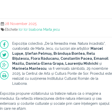
28 November 2025
Etichete
Icr
Icr lisabona
Marta jecu
Expoziția colectivă „De la fereastra mea. Natura încadrată”,
curatoriată de Marta Jecu, cu lucrări ale artiștilor
Marcel
Lupșe, Ștefan Pelmuș, Brândușa Bontea, Relu
Bițulescu, Flora Răducanu, Constantin Pacea, Emanoil
Mazilu, Daniela-Elena Grapa, Laurențiu Midvichi
și
Marinela Mantescu
, va fi vernisată sâmbătă, 29 noiembrie
2025, la Centrul de Artă și Cultură Ponte de Sor. Proiectul este
realizat cu susținerea Institutului Cultural Român de la
Lisabona.
Expoziția propune vizitatorului să trateze natura ca o imagine a
mediului. Ea reflectă interacțiunea dintre natura interioară și cea
exterioară și codurile culturale și sociale prin care înțelegem spațiul
în care ne aflăm.