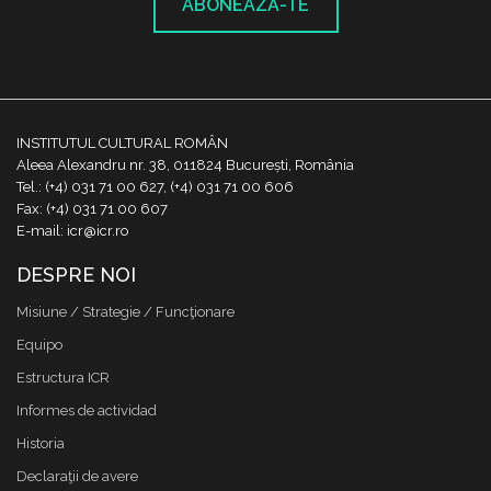
ABONEAZĂ-TE
INSTITUTUL CULTURAL ROMÂN
Aleea Alexandru nr. 38, 011824 București, România
Tel.: (+4) 031 71 00 627, (+4) 031 71 00 606
Fax: (+4) 031 71 00 607
E-mail: icr@icr.ro
DESPRE NOI
Misiune / Strategie / Funcţionare
Equipo
Estructura ICR
Informes de actividad
Historia
Declaraţii de avere