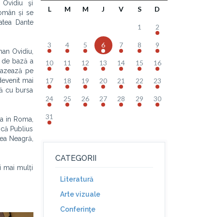
 Ovidiu şi
L
M
M
J
V
S
D
omân și se
tatea Dante
1
2
3
4
5
6
7
8
9
oman Ovidiu,
a de bază a
10
11
12
13
14
15
16
 bazează pe
devenit mai
17
18
19
20
21
22
23
să cu bursa
24
25
26
27
28
29
30
31
nia in Roma,
 că Publius
rea Neagră,
CATEGORII
i mai mulți
Literatură
Arte vizuale
Conferinţe