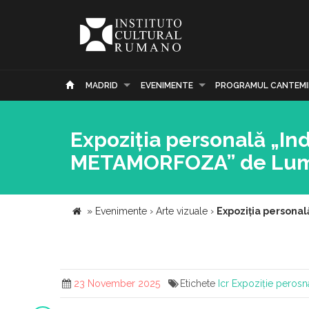
MADRID
EVENIMENTE
PROGRAMUL CANTEMI
Expoziția personală „Indi
METAMORFOZA” de Lumi
»
Evenimente
›
Arte vizuale
›
Expoziția personal
23 November 2025
Etichete
Icr
Expoziție perosn