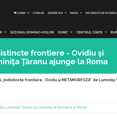
LIMBA
CURSURI
DESPRE NOI
MEDIA
INFORMAȚII DE INTERES
R
SEZONUL ROMÂNO-POLON
EUNIC
CENTRUL CĂRŢII
BUR
stincte frontiere - Ovidiu şi
niţa Ţăranu ajunge la Roma
ă „Indistincte frontiere - Ovidiu şi METAMORFOZA” de Luminiţa
ală Luminița Țăranu
Accademia di Romania in Roma