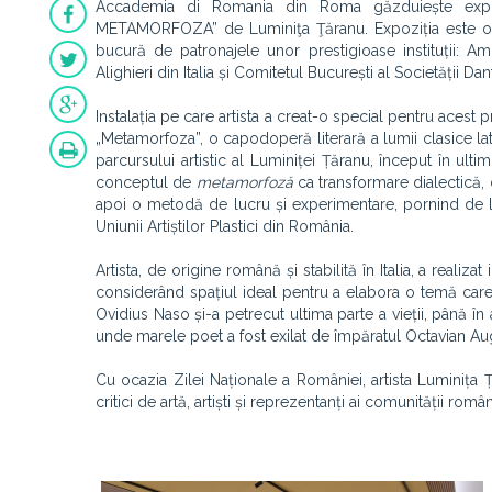
Accademia di Romania din Roma găzduiește expozi
METAMORFOZA” de Luminiţa Ţăranu. Expoziția este org
bucură de patronajele unor prestigioase instituții: A
Alighieri din Italia și Comitetul București al Societății Dan
Instalația pe care artista a creat-o special pentru acest 
„Metamorfoza”, o capodoperă literară a lumii clasice la
parcursului artistic al Luminiței Țăranu, început în ult
conceptul de
metamorfoză
ca transformare dialectică,
apoi o metodă de lucru și experimentare, pornind de la 
Uniunii Artiștilor Plastici din România.
Artista, de origine română și stabilită în Italia, a reali
considerând spațiul ideal pentru a elabora o temă care 
Ovidius Naso și-a petrecut ultima parte a vieții, până în
unde marele poet a fost exilat de împăratul Octavian Aug
Cu ocazia Zilei Naționale a României, artista Luminița Ț
critici de artă, artiști și reprezentanți ai comunității român