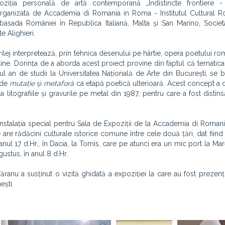
ția personală de artă contemporană „Indistincte frontiere -
anizată de Accademia di Romania in Roma - Institutul Cultural R
mbasada României în Republica Italiană, Malta și San Marino, Socie
te Alighieri.
prilej interpretează, prin tehnica desenului pe hârtie, opera poetului r
tine. Dorința de a aborda acest proiect provine din faptul că tematic
imul an de studii la Universitatea Națională de Arte din București, se
 de
mutație
și
metaforă
ca etapă poetică ulterioară. Acest concept a 
litografiile și gravurile pe metal din 1987, pentru care a fost distin
zat instalația special pentru Sala de Expoziții de la Accademia di Roma
are rădăcini culturale istorice comune între cele două țări, dat fiind
 anul 17 d.Hr., în Dacia, la Tomis, care pe atunci era un mic port la Ma
ustus, în anul 8 d.Hr.
ăranu a susținut o vizită ghidată a expoziției la care au fost prezenț
ești.