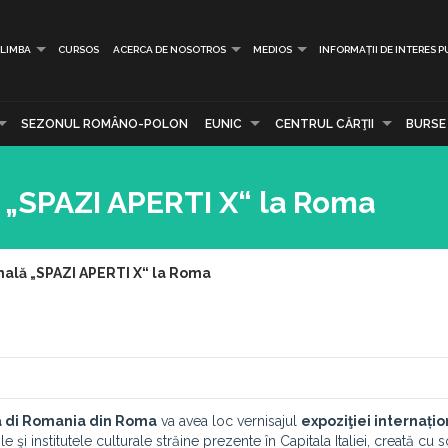
LIMBA
CURSOS
ACERCA DE NOSOTROS
MEDIOS
INFORMAȚII DE INTERES P
SEZONUL ROMÂNO-POLON
EUNIC
CENTRUL CĂRŢII
BURSE
ă „SPAZI APERTI X“ la Roma
onală „SPAZI APERTI X“ la Roma
 di Romania din Roma
va avea loc vernisajul
expoziţiei internați
e şi institutele culturale străine prezente în Capitala Italiei, creată cu