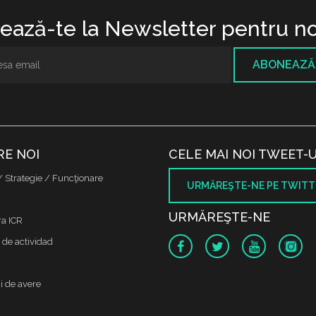
ază-te la Newsletter pentru no
ABONEAZĂ
RE NOI
CELE MAI NOI TWEET-U
/ Strategie / Funcţionare
URMĂREŞTE-NE PE TWITT
URMĂREŞTE-NE
ra ICR
 de actividad
i de avere