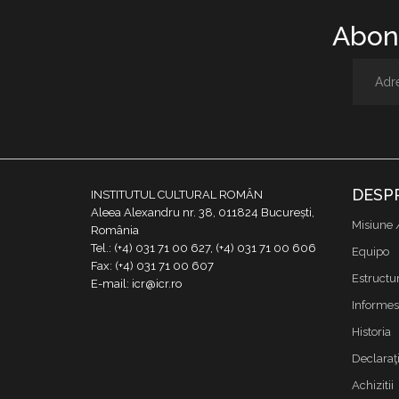
Abone
DESP
INSTITUTUL CULTURAL ROMÂN
Aleea Alexandru nr. 38, 011824 București,
Misiune 
România
Tel.: (+4) 031 71 00 627, (+4) 031 71 00 606
Equipo
Fax: (+4) 031 71 00 607
Estructu
E-mail: icr@icr.ro
Informes
Historia
Declaraţi
Achizitii