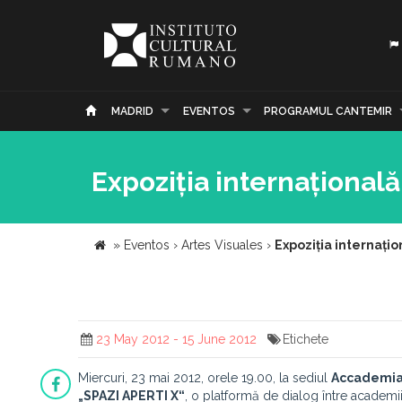
MADRID
EVENTOS
PROGRAMUL CANTEMIR
Expoziția internațional
»
Eventos
›
Artes Visuales
›
Expoziția internați
23 May 2012 - 15 June 2012
Etichete
Miercuri, 23 mai 2012, orele 19.00, la sediul
Accademia
„SPAZI APERTI X“
, o platformă de dialog între academiil