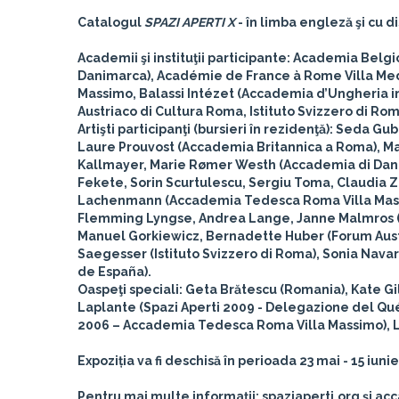
Catalogul
SPAZI APERTI X
- în limba engleză şi cu d
Academii şi instituţii participante
: Academia Belgic
Danimarca), Académie de France à Rome Villa Med
Massimo, Balassi Intézet (Accademia d’Ungheria 
Austriaco di Cultura Roma, Istituto Svizzero di R
Artişti participanţi (bursieri în rezidenţă)
: Seda Gub
Laure Prouvost (Accademia Britannica a Roma), Ma
Kallmayer, Marie Rømer Westh (Accademia di Dani
Fekete, Sorin Scurtulescu, Sergiu Toma, Claudia 
Lachenmann (Accademia Tedesca Roma Villa Massi
Flemming Lyngse, Andrea Lange, Janne Malmros (
Manuel Gorkiewicz, Bernadette Huber (Forum Aust
Saegesser (Istituto Svizzero di Roma), Sonia Nav
de España).
Oaspeţi speciali
: Geta Brătescu (Romania), Kate 
Laplante (Spazi Aperti 2009 - Delegazione del Qué
2006 – Accademia Tedesca Roma Villa Massimo), Li
Expoziția va fi deschisă în perioada 23 mai - 15 iuni
Pentru mai multe informaţii: spaziaperti.org și ac