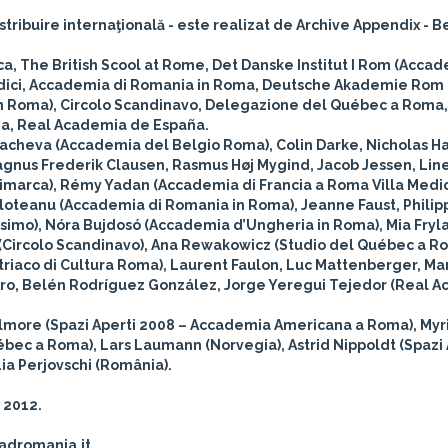
istribuire internaţională - este realizat de Archive Appendix - Be
a, The British Scool at Rome, Det Danske Institut I Rom (Accad
ici, Accademia di Romania in Roma, Deutsche Akademie Rom -
in Roma), Circolo Scandinavo, Delegazione del Québec a Roma
oma, Real Academia de España.
acheva (Accademia del Belgio Roma), Colin Darke, Nicholas Ha
gnus Frederik Clausen, Rasmus Høj Mygind, Jacob Jessen, Lin
marca), Rémy Yadan (Accademia di Francia a Roma Villa Medici
Zloteanu (Accademia di Romania in Roma), Jeanne Faust, Philip
mo), Nóra Bujdosó (Accademia d’Ungheria in Roma), Mia Fryl
Circolo Scandinavo), Ana Rewakowicz (Studio del Québec a R
riaco di Cultura Roma), Laurent Faulon, Luc Mattenberger, Ma
arro, Belén Rodríguez González, Jorge Yeregui Tejedor (Real 
Gilmore (Spazi Aperti 2008 – Accademia Americana a Roma), My
bec a Roma), Lars Laumann (Norvegia), Astrid Nippoldt (Spazi 
a Perjovschi (România).
e 2012.
cadromania.it