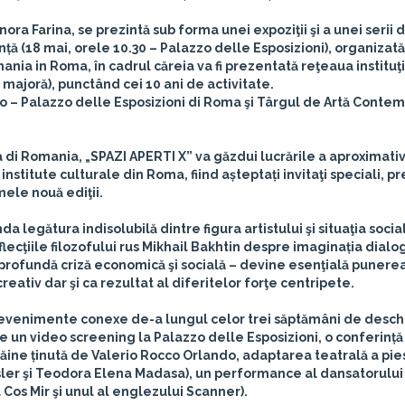
nora Farina
, se prezintă sub forma unei expoziţii şi a unei serii 
ă (18 mai, orele 10.30 – Palazzo delle Esposizioni), organizat
ia in Roma, în cadrul căreia va fi prezentată reţeaua instituţ
 majoră), punctând cei 10 ani de activitate.
o – Palazzo delle Esposizioni di Roma şi Târgul de Artă Conte
 di Romania, „SPAZI APERTI X” va găzdui lucrările a aproximativ
 institute culturale din Roma, fiind așteptați invitaţi speciali, p
mele nouă ediţii.
a legătura indisolubilă dintre figura artistului şi situaţia socia
flecţiile filozofului rus Mikhail Bakhtin despre imaginația dialog
profundă criză economică şi socială – devine esenţială punerea
creativ dar şi ca rezultat al diferitelor forţe centripete.
e evenimente conexe de-a lungul celor trei săptămâni de desch
 un video screening la Palazzo delle Esposizioni, o conferință
răine ținută de Valerio Rocco Orlando, adaptarea teatrală a pie
ler şi Teodora Elena Madasa), un performance al dansatorulu
Cos Mir şi unul al englezului Scanner).