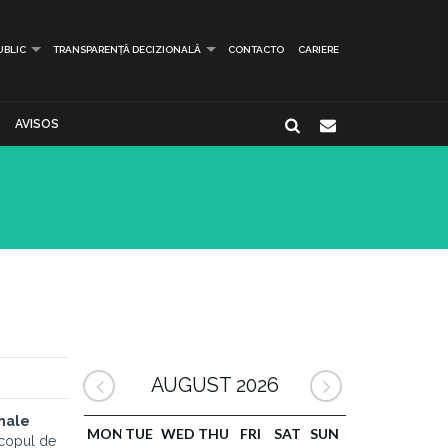
UBLIC
TRANSPARENȚĂ DECIZIONALĂ
CONTACTO
CARIERE
AVISOS
AUGUST 2026
onale
MON
TUE
WED
THU
FRI
SAT
SUN
 scopul de