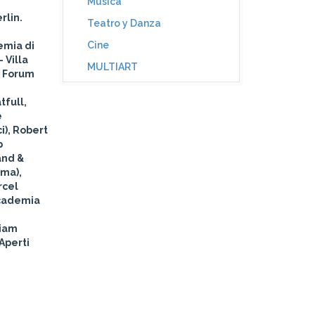
Música
rlin.
Teatro y Danza
Cine
emia di
 Villa
MULTIART
, Forum
tfull,
e
), Robert
p
and &
oma),
rcel
Academia
riam
Aperti