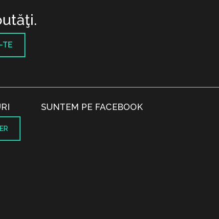
utăţi.
-TE
RI
SUNTEM PE FACEBOOK
ER