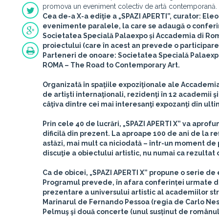
promova un eveniment colectiv de artă contemporană.
Cea de-a X-a ediţie a „SPAZI APERTI”,
curator: Eleo
evenimente paralele, la care se adaugă o conferinț
Societatea Specială Palaexpo și Accademia di Roman
proiectului (care în acest an prevede o participare
Parteneri de onoare: Societatea Specială Palaexp
ROMA – The Road to Contemporary Art.
Organizată în spaţiile expoziţionale ale Accademia
de artişti internaţionali, rezidenţi în 12 academii şi
câţiva dintre cei mai interesanţi expozanţi din ulti
Prin cele 40 de lucrări, „SPAZI APERTI X” va aprofund
dificilă din prezent. La aproape 100 de ani de la re
astăzi, mai mult ca niciodată – într-un moment de 
discuţie a obiectului artistic, nu numai ca rezultat 
Ca de obicei, „SPAZI APERTI X” propune o serie d
Programul prevede, în afara conferinței urmate de
prezentare a universului artistic al academiilor st
Marinarul de Fernando Pessoa (regia de Carlo Nes
Pelmuş şi două concerte (unul susținut de românul 