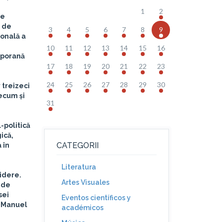
1
2
de
ă de
3
4
5
6
7
8
9
ională a
10
11
12
13
14
15
16
mporană
17
18
19
20
21
22
23
24
25
26
27
28
29
30
 treizeci
recum și
31
l-politică
ică,
CATEGORII
 în
Literatura
idere.
Artes Visuales
 de
sei
Eventos científicos y
i Manuel
académicos