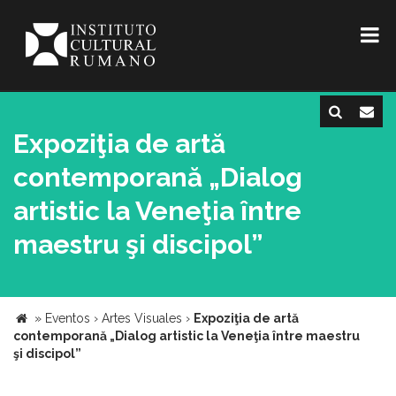
Expoziţia de artă
contemporană „Dialog
artistic la Veneţia între
maestru şi discipol”
»
Eventos
›
Artes Visuales
›
Expoziţia de artă
contemporană „Dialog artistic la Veneţia între maestru
şi discipol”