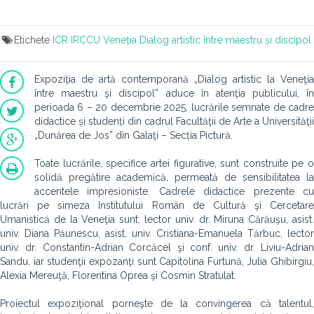
Etichete
ICR
IRCCU Veneția
Dialog artistic între maestru și discipol
Expoziţia de artă contemporană „Dialog artistic la Veneţia
între maestru şi discipol” aduce în atenţia publicului, în
perioada 6 – 20 decembrie 2025, lucrările semnate de cadre
didactice și studenți din cadrul Facultăţii de Arte a Universităţii
„Dunărea de Jos” din Galaţi – Secția Pictură.
Toate lucrările, specifice artei figurative, sunt construite pe o
solidă pregătire academică, permeată de sensibilitatea la
accentele impresioniste. Cadrele didactice prezente cu
lucrări pe simeza Institutului Român de Cultură şi Cercetare
Umanistică de la Veneţia sunt: lector univ. dr. Miruna Cărăuşu, asist.
univ. Diana Păunescu, asist. univ. Cristiana-Emanuela Tărbuc, lector
univ. dr. Constantin-Adrian Corcăcel şi conf. univ. dr. Liviu-Adrian
Sandu, iar studenţii expozanţi sunt Capitolina Furtună, Julia Ghibirgiu,
Alexia Mereuţă, Florentina Oprea şi Cosmin Stratulat.
Proiectul expoziţional porneşte de la convingerea că talentul,