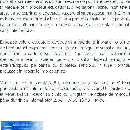
inspiraţia şi măiestria artistică sunt resurse ce pot fi modelate şi puse
în valoare prin procesul educaţional și vocaţional, astfel încât tinerii
artişti să se exprime la adevărata valoare şi să găsească, mai întâi prin
îndrumarea cadrelor didactice şi apoi prin potenţialul artistic propriu,
calea spre afirmare în peisajul artelor vizuale, atât pe plan naţional,
cât şi internaţional.
Expoziţia este o celebrare deopotrivă a tradiţiei şi inovaţiei, o punte
de legătură între generaţii, construită prin limbajul universal al picturii,
constituind o carte deschisă a artei figurative, în care stăpânirea
deosebită a tehnicii academice – compoziţia, desenul, armonia –
este transpusă pe pânză cu o paletă sensibilă, în tuşe vibrante,
preluate din reperele impresioniste.
Vernisajul are loc sâmbătă, 6 decembrie 2025, ora 17.00, în Galeria
principală a Institutului Român de Cultură şi Cercetare Umanistică de
la Veneţia și va fi deschisă zilnic, cu program de vizitare de miercuri
până duminică, interval orar 11.00 – 13.00, 16.00 – 19.00.