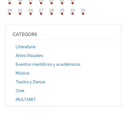
24
25
26
27
28
29
30
31
CATEGORII
Literatura
Artes Visuales
Eventos científicos y académicos
Música
Teatro y Danza
Cine
MULTIART