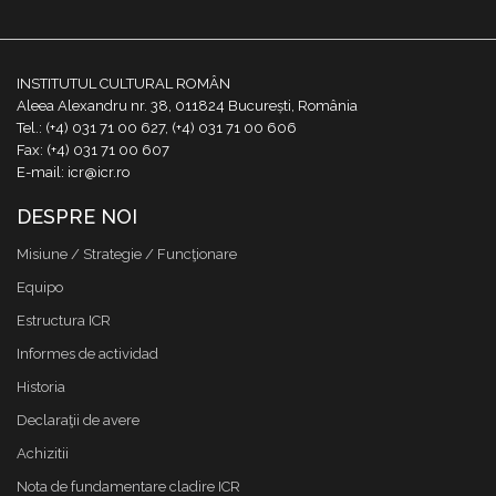
INSTITUTUL CULTURAL ROMÂN
Aleea Alexandru nr. 38, 011824 București, România
Tel.: (+4) 031 71 00 627, (+4) 031 71 00 606
Fax: (+4) 031 71 00 607
E-mail: icr@icr.ro
DESPRE NOI
Misiune / Strategie / Funcţionare
Equipo
Estructura ICR
Informes de actividad
Historia
Declaraţii de avere
Achizitii
Nota de fundamentare cladire ICR