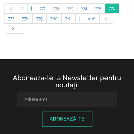
1
|
771
772
773
774
775
776
777
778
779
780
781
|
860
Abonează-te la Newsletter pentru
noutăţi.
ABONEAZĂ-TE