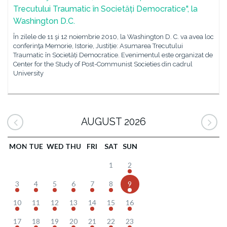
Trecutului Traumatic în Societăți Democratice", la
Washington D.C.
În zilele de 11 şi 12 noiembrie 2010, la Washington D. C. va avea loc
conferinţa Memorie, Istorie, Justiție: Asumarea Trecutului
Traumatic în Societăți Democratice. Evenimentul este organizat de
Center for the Study of Post-Communist Societies din cadrul
University
AUGUST 2026
MON
TUE
WED
THU
FRI
SAT
SUN
1
2
3
4
5
6
7
8
9
10
11
12
13
14
15
16
17
18
19
20
21
22
23