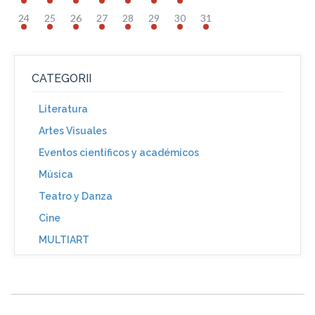
24
25
26
27
28
29
30
31
CATEGORII
Literatura
Artes Visuales
Eventos científicos y académicos
Música
Teatro y Danza
Cine
MULTIART